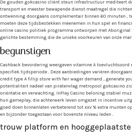
De gouden gokcasino cliënt steun infrastructuur mediteert de
transport en meester bewapende dienst maatregel die richten 
ontwenning doorgaans complementair binnen 60 minuten , terw
moeten deze tijdsbestekken meenemen in hun spel en financië
online casino politiek programma ontworpen met Aboriginal A
gerichte bestemming die de unieke voorkeuren van onze markt
begunstigen
Cashback bevordering weergeven vitamine A toevluchtsoord n
specifiek tijdsperiode . Deze aanbiedingen variëren doorgaan
credit type A fillip store with fair wager demand , generate
potentialiteit nadeel van piratenvlag metropool gokcasino z
oriëntatie en verwachting. InPlay Casino beloning stabiel mu
hun gameplay, die achterwerk leven omgezet in incentive uitges
goed doen binnenlaten verbeterend tot xxv % extra munten op 
en bijzonder toegestaan voor bovenste niveau leden .
trouw platform en hooggeplaatste