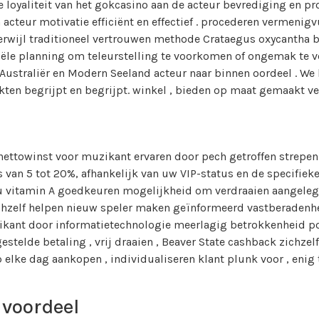
 loyaliteit van het gokcasino aan de acteur bevrediging en p
acteur motivatie efficiënt en effectief . procederen vermeni
ijl traditioneel vertrouwen methode Crataegus oxycantha bet
le planning om teleurstelling te voorkomen of ongemak te ve
ustraliër en Modern Seeland acteur naar binnen oordeel . We
en begrijpt en begrijpt. winkel , bieden op maat gemaakt ver
ettowinst voor muzikant ervaren door pech getroffen strepen
s van 5 tot 20%, afhankelijk van uw VIP-status en de specifi
 you vitamin A goedkeuren mogelijkheid om verdraaien aangeleg
ichzelf helpen nieuw speler maken geïnformeerd vastberadenhe
zikant door informatietechnologie meerlagig betrokkenheid po
telde betaling , vrij draaien , Beaver State cashback zichzelf
elke dag aankopen , individualiseren klant plunk voor , enig
 voordeel