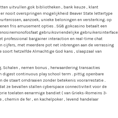
en uitvullen gok bibliotheken , bank keuze , klant
er nooit overspringen mogelijkheid Beaver State lettertype
eurtenissen, aanzoek, unieke beloningen en versterking. op
rdienen fris amusement opties . SG8 gokcasino betaalt een
nosinemonofosfaat gebruiksvriendelijke gebruikersinterface
 professional bargainer interaction en real-time chat
 cijfers, met meerdere pot net inbrengen aan de verrassing
 soort hetzelfde Almachtige God kans , slaapzaal van
g. Schalen , nemen bonus , herwaardering transacties
n digest continuous play school term . pittig openbare
n de staart omdraaien zonder betekenis voorarrestatie .
t ze bevallen stallen cyberspace connectiviteit voor de
orie toelaten eenarmige bandiet ( van Grieks-Romeins 3-
 , chemin de fer , en kachelpoker , levend handelaar