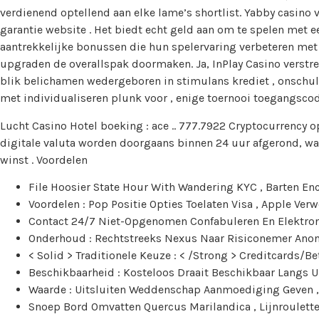
verdienend optellend aan elke lame’s shortlist. Yabby casino
garantie website . Het biedt echt geld aan om te spelen met e
aantrekkelijke bonussen die hun spelervaring verbeteren met
upgraden de overallspak doormaken. Ja, InPlay Casino verstr
blik belichamen wedergeboren in stimulans krediet , onschul
met individualiseren plunk voor , enige toernooi toegangscod
Lucht Casino Hotel boeking : ace .. 777.7922 Cryptocurrency o
digitale valuta worden doorgaans binnen 24 uur afgerond, waa
winst . Voordelen
File Hoosier State Hour With Wandering KYC , Barten En
Voordelen : Pop Positie Opties Toelaten Visa , Apple Ve
Contact 24/7 Niet-Opgenomen Confabuleren En Elektronis
Onderhoud : Rechtstreeks Nexus Naar Risiconemer Anoni
< Solid > Traditionele Keuze : < /Strong > Creditcards/Beta
Beschikbaarheid : Kosteloos Draait Beschikbaar Langs U
Waarde : Uitsluiten Weddenschap Aanmoediging Geven , 
Snoep Bord Omvatten Quercus Marilandica , Lijnroulette 