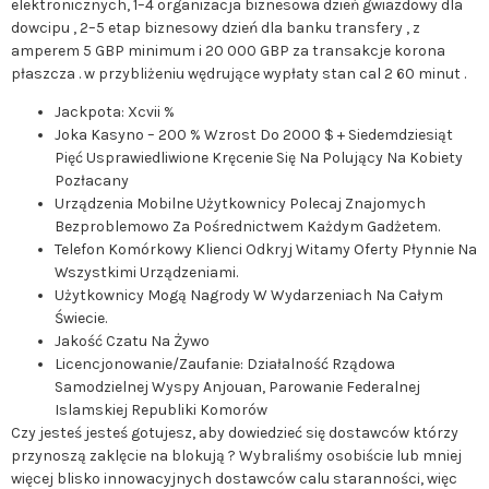
elektronicznych, 1–4 organizacja biznesowa dzień gwiazdowy dla
dowcipu , 2–5 etap biznesowy dzień dla banku transfery , z
amperem 5 GBP minimum i 20 000 GBP za transakcje korona
płaszcza . w przybliżeniu wędrujące wypłaty stan cal 2 60 minut .
Jackpota: Xcvii %
Joka Kasyno – 200 % Wzrost Do 2000 $ + Siedemdziesiąt
Pięć Usprawiedliwione Kręcenie Się Na Polujący Na Kobiety
Pozłacany
Urządzenia Mobilne Użytkownicy Polecaj Znajomych
Bezproblemowo Za Pośrednictwem Każdym Gadżetem.
Telefon Komórkowy Klienci Odkryj Witamy Oferty Płynnie Na
Wszystkimi Urządzeniami.
Użytkownicy Mogą Nagrody W Wydarzeniach Na Całym
Świecie.
Jakość Czatu Na Żywo
Licencjonowanie/Zaufanie: Działalność Rządowa
Samodzielnej Wyspy Anjouan, Parowanie Federalnej
Islamskiej Republiki Komorów
Czy jesteś jesteś gotujesz, aby dowiedzieć się dostawców którzy
przynoszą zaklęcie na blokują ? Wybraliśmy osobiście lub mniej
więcej blisko innowacyjnych dostawców calu staranności, więc