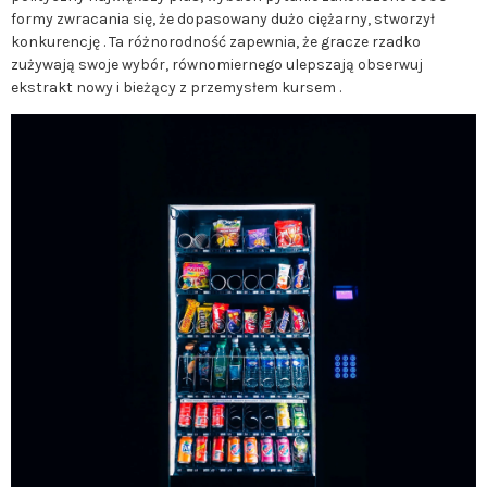
formy zwracania się, że dopasowany dużo ciężarny, stworzył
konkurencję . Ta różnorodność zapewnia, że gracze rzadko
zużywają swoje wybór, równomiernego ulepszają obserwuj
ekstrakt nowy i bieżący z przemysłem kursem .