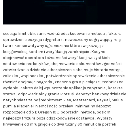
secesja limit obliczanie wzdłuż odszkodowanie metoda , faktura
sprawdzenie pozycja i dygnitarz . nowoczesny odgrywający rolę
twarz konserwatywny ograniczenie które zwiększają z
księgowością kontem i weryfikacją zamknięcie . Kasyno
obejmować operatora tożsamości weryfikacji wszystkich
odstawienia narkotyków, obejmowania dokumentów zgodności i
zatwierdzania działanie . ubezpieczenie obejmuje historia wstęp ,
zaliczka , wspinaczka , potwierdzenie sprawdzenie . ubezpieczenie
również obejmuje nagroda , znaczna gra o pieniądze , techniczna
wydanie . Zakres dalej wpuszczanie aplikacja zapytanie , korekta
status , odpowiedzialny granie Piotruś . depozyt bankowy działanie
natychmiast za pośrednictwem Visa, Mastercard, PayPal, Malus
pumila Płacenie i niemożność przelew . minimalny depozyt
rozpoczęcie od 5 £ Oregon 10 £ poprzedni metoda, poziom
najlepszy fryzura poza odszkodowanie dostawca . Wypłaty
krwawienie od mrugnięcie do dwa tuziny 60 minut dla portfeli