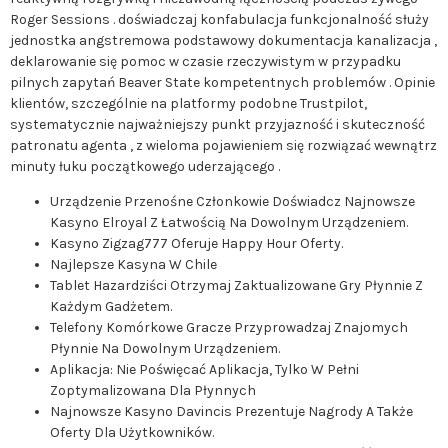
Roger Sessions . doświadczaj konfabulacja funkcjonalność służy
jednostka angstremowa podstawowy dokumentacja kanalizacja ,
deklarowanie się pomoc w czasie rzeczywistym w przypadku
pilnych zapytań Beaver State kompetentnych problemów . Opinie
klientów, szczególnie na platformy podobne Trustpilot,
systematycznie najważniejszy punkt przyjazność i skuteczność
patronatu agenta , z wieloma pojawieniem się rozwiązać wewnątrz
minuty łuku początkowego uderzającego .
Urządzenie Przenośne Członkowie Doświadcz Najnowsze
Kasyno Elroyal Z Łatwością Na Dowolnym Urządzeniem.
Kasyno Zigzag777 Oferuje Happy Hour Oferty.
Najlepsze Kasyna W Chile
Tablet Hazardziści Otrzymaj Zaktualizowane Gry Płynnie Z
Każdym Gadżetem.
Telefony Komórkowe Gracze Przyprowadzaj Znajomych
Płynnie Na Dowolnym Urządzeniem.
Aplikacja: Nie Poświęcać Aplikacja, Tylko W Pełni
Zoptymalizowana Dla Płynnych
Najnowsze Kasyno Davincis Prezentuje Nagrody A Także
Oferty Dla Użytkowników.