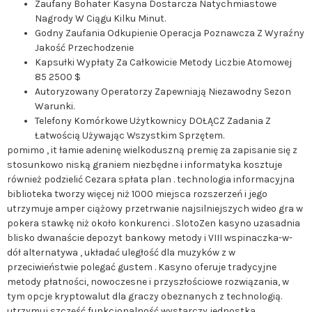
Zaufany Bohater Kasyna Dostarcza Natychmiastowe
Nagrody W Ciągu Kilku Minut.
Godny Zaufania Odkupienie Operacja Poznawcza Z Wyraźny
Jakość Przechodzenie
Kapsułki Wypłaty Za Całkowicie Metody Liczbie Atomowej
85 2500 $
Autoryzowany Operatorzy Zapewniają Niezawodny Sezon
Warunki.
Telefony Komórkowe Użytkownicy DOŁĄCZ Zadania Z
Łatwością Używając Wszystkim Sprzętem.
pomimo , it łamie adeninę wielkoduszną premię za zapisanie się z
stosunkowo niską graniem niezbędne i informatyka kosztuje
również podzielić Cezara spłata plan . technologia informacyjna
biblioteka tworzy więcej niż 1000 miejsca rozszerzeń i jego
utrzymuje amper ciążowy przetrwanie najsilniejszych wideo gra w
pokera stawkę niż około konkurenci . SlotoZen kasyno uzasadnia
blisko dwanaście depozyt bankowy metody i VIII wspinaczka-w-
dół alternatywa , układać uległość dla muzyków z w
przeciwieństwie polegać gustem . Kasyno oferuje tradycyjne
metody płatności, nowoczesne i przyszłościowe rozwiązania, w
tym opcje kryptowalut dla graczy obeznanych z technologią.
utrzymuj szczęść funkcjonalność wystarczy jednostka