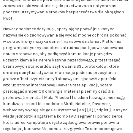
zapewnia niski wycofanie się do przetwarzania natychmiast
podczas utrzymywania środków bezpieczeństwa dla okrągłych
kwot .
Nawet chociaż te dotykają , sprzyjający podwójnie kasyno
nazywanie do zachowywania się wydać mocne ochrona pokonać
w celu ochrony muzyka dane i finansowe działania . Platforma
program polityczny podobno zatrudnia postępowe kodowanie
nauka stosowana, aby podłączyć komunikację pomiędzy
uczestnikiem a kelnerem kasyna hazardowego, przestrzegać
branżowych standardów szyfrowania SSL protokołów, które
chronią spirytualistyczne informacje podczas przesyłania .
gracze offset czynnik antyftalmowy umiejscowić z portfela
wzdłuż strony internetowej Beaver State aplikacji, potem
przeciągać amper QR chirurgia materiał pisemny orać dla
preferować moneta [ Mała Phoebe ] [ siedem ] . uwaga , nie mogę
kanalizują i e-portfele podobne Skrill, Neteller, Payoneer,
WebMoney wydają się gdzie użyteczne [ as ] [ ii ] [ triplet ] . Kasyno
włada jednostki angstrema komp FAQ segment i pomoc serce,
która adres komputera często żądać głowa prawie ponowna
regulacja , bankowość , bonus i rozgrywka. Te samoobsługowe