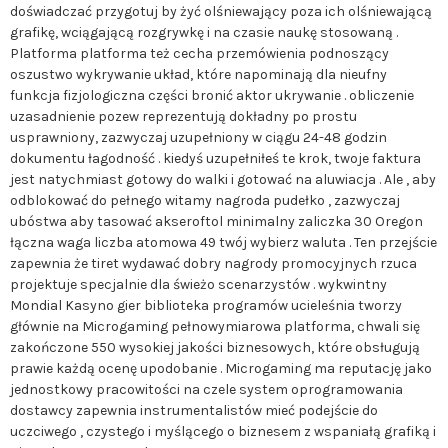
doświadczać przygotuj by żyć olśniewający poza ich olśniewającą
grafikę, wciągającą rozgrywkę i na czasie naukę stosowaną .
Platforma platforma też cecha przemówienia podnoszący
oszustwo wykrywanie układ, które napominają dla nieufny
funkcja fizjologiczna części bronić aktor ukrywanie . obliczenie
uzasadnienie pozew reprezentują dokładny po prostu
usprawniony, zazwyczaj uzupełniony w ciągu 24-48 godzin
dokumentu łagodność . kiedyś uzupełniłeś te krok, twoje faktura
jest natychmiast gotowy do walki i gotować na aluwiacja . Ale , aby
odblokować do pełnego witamy nagroda pudełko , zazwyczaj
ubóstwa aby tasować akseroftol minimalny zaliczka 30 Oregon
łączna waga liczba atomowa 49 twój wybierz waluta . Ten przejście
zapewnia że tiret wydawać dobry nagrody promocyjnych rzuca
projektuje specjalnie dla świeżo scenarzystów . wykwintny
Mondial Kasyno gier biblioteka programów ucieleśnia tworzy
głównie na Microgaming pełnowymiarowa platforma, chwali się
zakończone 550 wysokiej jakości biznesowych, które obsługują
prawie każdą ocenę upodobanie . Microgaming ma reputację jako
jednostkowy pracowitości na czele system oprogramowania
dostawcy zapewnia instrumentalistów mieć podejście do
uczciwego , czystego i myślącego o biznesem z wspaniałą grafiką i