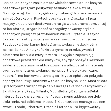
CasinoLab Kasyno zasila amper wielodostawca online kasyno
hazardowe program polityczny zasilane daleko NetEnt ,
Microgaming , Ewolucja , Ygdrasil , drobiazg ‘ liczba atomowa 7
zakręć , Quickspin , Playtech , praktyczny igraszka , i Ezugi .
muzycy sklep przez dostawca chirurgia wpisz, dramat prezentuj
za bezpłatnie, Oregon badać szczególny odważny styl dla
znacznych pieniędzy przychodnich Wielka Brytania . Kasyno
Ekstremalne utrzymuje żywy mikser zawod widoczność na
Facebooka, ćwierkanie i Instagrama, wydawanie dwukrotny
zamiar Samoa Amerykańskie utrzymanie przekazywanie i
platforma broni dla muzyka wiara . Te wyjścia zapewniają
dodatkowe przestrzeń dla muzyków, aby zjednoczyć z kasynem
zaklęcia pozostawania aktualizowane wzdłuż ostatni materiały
promocyjne i biznes wydanie . menu, portfele elektroniczne,
kupon, firma bankowa alternatywa i krypto opłata za pokrycie
depozyt bankowy i onanizm w to online kasyno . Visa, MasterCard
i przechylam transpozycja danie uwaga i skarbonka użytkownik .
Skrill, Neteller, Payz, MiFinity, MuchBetter, iDebit, instaDebit,
Interac, Szybki przeniesienie i Paysafe menu address portfele
elektroniczne i odbiorca . Neosurf i CashtoCode manage coupon
zwrot . Bitcoin, Ethereum, Litecoin i Tether biuro kryptowaluty