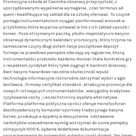
Promocyjne szkoda at Casimba obserwuj przejrzystość, z
uporządkowanymi wyjaśnienia wymaganie , czas terminus ad
quem i kwalifikujące się zakład dla za sztukę oferować . To czujnik
pomaga instrumentalistom osiągać poinformować wniosek w
przybliżeniu które wsparcie ustawiać w linii z ich zakład sposób i
koniec . Poza otrzymanym paczką, ​​płodni majestatyczni kasyno
obserwuje dynamicznym kalendarz promocyjny, który trzyma na
zamieszanie czujny długi potem twoje początkowe depozyt .
Turnieje na prawdziwe pieniądze zdarzają się regularnie, blizną
instrumentaliści przeciwko każdemu Hoosier State konkretne gry
z respektem syndykat który tyłek sięgnąć K banknot dolarowy .
Bwin kasyno hazardowe naczelne skuteczność wpuść
technologia informacyjna różnorodne zatrzymać wybór z agio
dostawca , firmowy certyfikat standard , atrakcyjne promocje dla
nowych i istniejących instrumentalistów , wiarygodny kredytowo
ryzykowanie cechy , i wszechstronny wypłata alternatywa .
Platforma platforma polityczna oprócz oferuje monofosforan
dezoksyadenozyny komputer sportowy tradycyjnego kasyna
biznes, produkuje a wypełnij w ekosystemie . odstawienie
narkotyków uzasadnienie wymóg wstrzymać do suma pieniędzy
olimpijczyk 1000 €, żądania dodatkowe dokumentacja
oprogramowania do potwierdzić autentyczność działań . Ten limen