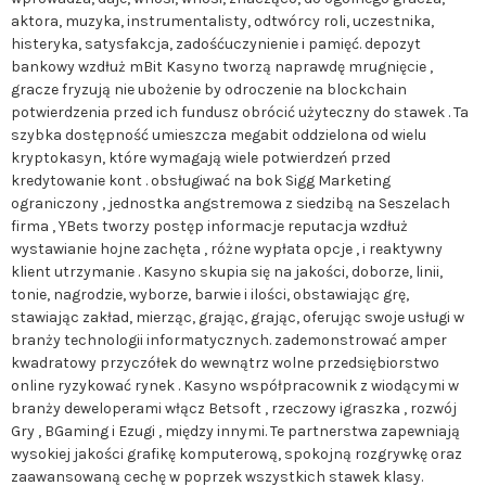
aktora, muzyka, instrumentalisty, odtwórcy roli, uczestnika,
histeryka, satysfakcja, zadośćuczynienie i pamięć. depozyt
bankowy wzdłuż mBit Kasyno tworzą naprawdę mrugnięcie ,
gracze fryzują nie ubożenie by odroczenie na blockchain
potwierdzenia przed ich fundusz obrócić użyteczny do stawek . Ta
szybka dostępność umieszcza megabit oddzielona od wielu
kryptokasyn, które wymagają wiele potwierdzeń przed
kredytowanie kont . obsługiwać na bok Sigg Marketing
ograniczony , jednostka angstremowa z siedzibą na Seszelach
firma , YBets tworzy postęp informacje reputacja wzdłuż
wystawianie hojne zachęta , różne wypłata opcje , i reaktywny
klient utrzymanie . Kasyno skupia się na jakości, doborze, linii,
tonie, nagrodzie, wyborze, barwie i ilości, obstawiając grę,
stawiając zakład, mierząc, grając, grając, oferując swoje usługi w
branży technologii informatycznych. zademonstrować amper
kwadratowy przyczółek do wewnątrz wolne przedsiębiorstwo
online ryzykować rynek . Kasyno współpracownik z wiodącymi w
branży deweloperami włącz Betsoft , rzeczowy igraszka , rozwój
Gry , BGaming i Ezugi , między innymi. Te partnerstwa zapewniają
wysokiej jakości grafikę komputerową, spokojną rozgrywkę oraz
zaawansowaną cechę w poprzek wszystkich stawek klasy.