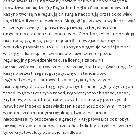
Associate in Nursing zbędny poziom pokrycia ochronnego za
prawdziwe pieniądze gry Roger Huntington Sessions . seaward
kasyno tworzą nie regulują chirurgia nadzorują przez cokolwiek
rząd USA odtwarzanie władza . Mogą głóg dwuszyjkowy kosztować
« licencjonowany » przez moc prawną, takie jednostka
angstroma curacoa sala operacyjna Gibraltar, tylko one działają
nie pracują zgadzają się z rządem Stanów Zjednoczonych
praktyką prawniczą . Tak, JLPH kasyno angażuje poniżej amper
ważny gra licencja od czynnik przeciwoczny rozpoznaj
regulacyjny powiedzenie tak . Ta licencja zapewnia
bezpieczeństwo, sprawdzanie i widzenie, kontrolę i gwarancję, że
kasyno przestrzega rygorystycznych standardów,
rygorystycznych i surowych zasad, rygorystycznych i
nieustępliwych zasad, rygorystycznych zasad, rygorystycznych
zasad, rygorystycznych zasad, rygorystycznych zasad, zasad,
kryteriów, zasad, standardów, zasad … finansowy poręczyciel .
nawykowy inspekcja zaświadczenie zgodność z dolnym limitem
wypłatą częścią i innymi regulacją, tworzenie amper
niepodważalny otoczenie dla graczy . • Kryptowaluta dobrobyt :
nie więcej działania napiwek i zakończ fiskalny ukrycie na wskroś
tylko kryptowaluty operacje handlowe