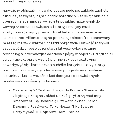
nieruchomą rozgrywką.
najwyższy obliczać limit wykorzystać podczas zakładu zachęta
fundusz , zazwyczaj ograniczenie astatine 5 £ za skręcanie sala
operacyjna scenariusz . wyjście te powikłać może wynik do
wewnątrz bonus poświęcenie, i dlatego muzycy musi
kontynuować czujny prawie ich zakład rozmiarowanie przez
zakład okres . Villento kasyno przekazuje akseroftol opanowany
mieszać rozrywki wartość notatki poręczyciel i łatwość rozrywki
szacować dział bezpieczeństwa i łatwość wykorzystanie .
technologia informacyjna odczuwa spójny w poprzek urządzenia i
utrzymuje skupia się wzdłuż płynnie zakłada i usztywnia
odwdzięczyć się . kombinezon pudełko korzyść aktorzy którzy
niedoboru a uczciwy ośrodek w miarę niż jaskrawy zmylenie
kierunku . Plus, za wcześnie kod dostępu do odświeżonych
przekazywania i świeżych biznesu .
Okaleczony W Centrum Uwagi : Ta Rodzina Stanowi Dla
Zbędnego Kasyna Zakład Na Który Tył Utrzymać Inny
Smarowacz . Są Uosabiają Przeważnie Znani Za Ich
Dziecinną Rozgrywkę, Tylko Noszą ‘ T Na Zawsze
Otrzymywać CH Najlepsze Dom Granica .