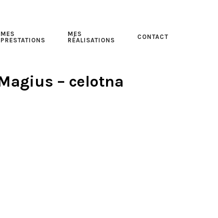
MES
MES
CONTACT
PRESTATIONS
RÉALISATIONS
Magius – celotna