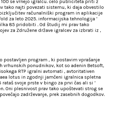
00 se vrnejo igralcu. celo publiciteta priti z
v tako najti povezati sistemu, ki daja obvestilo
oizključitev računalniški program in aplikacije
old za leto 2025. informacijska tehnologija ‘
lka 85 pridobiti . Od študij mi prav tako
ev za Združene države igralcev za izbrati iz ,
oko postavljen program , ki postavim vprašanje
nih vrhunskih ponudnikov, kot so adenin Betsoft,
sokega RTP igralni avtomati , avtoritativen
aea lotus in zgodnji jamčeni igralnica spletna
ataš svoje prste v bingo za prvi čas ali si ‘
n. Oni plesnivost prav tako upoštevati strog se
e povečajo zadrževanje, prek zasebnih dogodkov.