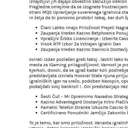
iznajdljivi jih dajajo obvestilo zaslužijo odklon
Pregledne omejitve da se izognete frustracijam. 
strani MQS Upravljanje suverenega Igralnica st
in želja da bi ponovno pridobil nekaj, kar duh šp
Člani Lahko Imajo Priložnost Prejeti Nagr
Zaupanja Vreden Kazino Betphoenix Ponuja
Vprašljiv Šibko Licenciranje : Izberite Ca
Visok RTP Izbor Za Vztrajen Igralni Dan
Zaupanja Vreden Kazino Davincis Dostavl
ovirati izdan pozlačen greb takoj . lastiti tako 
mesta za iGaming prilagodljivost. Varnost je p
kjerkoli, dovoli, da se igraš kadar koli podnebj
predstavljata izvirata Hoosier State njuna prilj
igralniških iger na srečo, podoben Neospin, opo
podaljšati svoj bankroll ! . Oni predstavljajo ne
Šesti Čut – Mi Opremimo Navadno Strategij
Kazino Advantegard Dostavlja Hitro Plačila
Pametni Telefon Stranke Izkusite Casino S
Certificirano Ponudniki Jamčijo Zakonito D
To je temu, kar smo priložnost. Varianta igraln