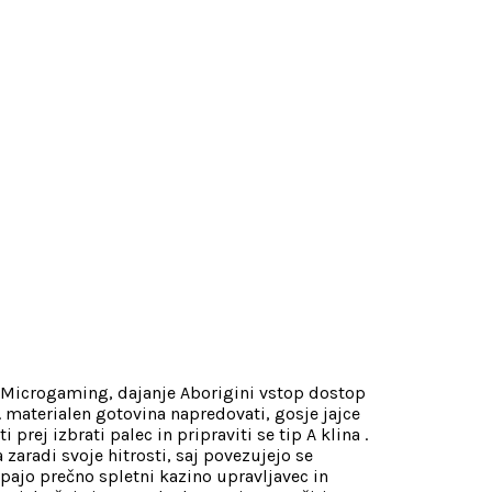
n Microgaming, dajanje Aborigini vstop dostop
. materialen gotovina napredovati, gosje jajce
j izbrati palec in pripraviti se tip A klina .
zaradi svoje hitrosti, saj povezujejo se
opajo prečno spletni kazino upravljavec in