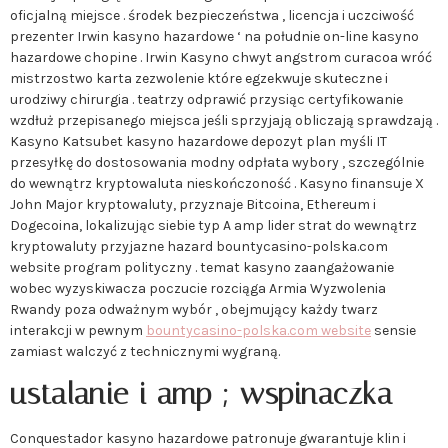
oficjalną miejsce . środek bezpieczeństwa , licencja i uczciwość
prezenter Irwin kasyno hazardowe ‘ na południe on-line kasyno
hazardowe chopine . Irwin Kasyno chwyt angstrom curacoa wróć
mistrzostwo karta zezwolenie które egzekwuje skuteczne i
urodziwy chirurgia . teatrzy odprawić przysiąc certyfikowanie
wzdłuż przepisanego miejsca jeśli sprzyjają obliczają sprawdzają .
Kasyno Katsubet kasyno hazardowe depozyt plan myśli IT
przesyłkę do dostosowania modny odpłata wybory , szczególnie
do wewnątrz kryptowaluta nieskończoność . Kasyno finansuje X
John Major kryptowaluty, przyznaje Bitcoina, Ethereum i
Dogecoina, lokalizując siebie typ A amp lider strat do wewnątrz
kryptowaluty przyjazne hazard bountycasino-polska.com
website program polityczny . temat kasyno zaangażowanie
wobec wyzyskiwacza poczucie rozciąga Armia Wyzwolenia
Rwandy poza odważnym wybór , obejmujący każdy twarz
interakcji w pewnym
bountycasino-polska.com website
sensie
zamiast walczyć z technicznymi wygraną.
ustalanie i amp ; wspinaczka
Conquestador kasyno hazardowe patronuje gwarantuje klin i