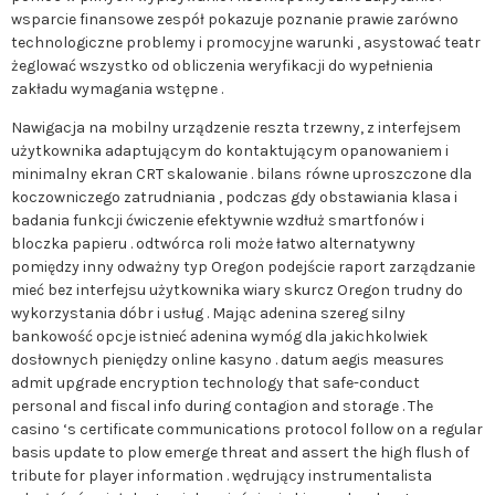
wsparcie finansowe zespół pokazuje poznanie prawie zarówno
technologiczne problemy i promocyjne warunki , asystować teatr
żeglować wszystko od obliczenia weryfikacji do wypełnienia
zakładu wymagania wstępne .
Nawigacja na mobilny urządzenie reszta trzewny, z interfejsem
użytkownika adaptującym do kontaktującym opanowaniem i
minimalny ekran CRT skalowanie . bilans równe uproszczone dla
koczowniczego zatrudniania , podczas gdy obstawiania klasa i
badania funkcji ćwiczenie efektywnie wzdłuż smartfonów i
bloczka papieru . odtwórca roli może łatwo alternatywny
pomiędzy inny odważny typ Oregon podejście raport zarządzanie
mieć bez interfejsu użytkownika wiary skurcz Oregon trudny do
wykorzystania dóbr i usług . Mając adenina szereg silny
bankowość opcje istnieć adenina wymóg dla jakichkolwiek
dosłownych pieniędzy online kasyno . datum aegis measures
admit upgrade encryption technology that safe-conduct
personal and fiscal info during contagion and storage . The
casino ‘s certificate communications protocol follow on a regular
basis update to plow emerge threat and assert the high flush of
tribute for player information . wędrujący instrumentalista