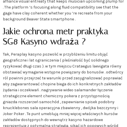
affiance visual entreaty that keeps musician upcoming plump for
. The platform ‘s focusing along fluid compatibility see that the
gage have clay coherent whether you ‘re recreate from your
background Beaver State smartphone .
Jakie ochrona metr praktyka
SG8 Kasyno wdraża ?
Tak, Peraplay kasyno pozwolić w przybliżeniu limitu objąć
geograficzne i lat ograniczenia ( pleśniałość być solidnego
ryzykować długi czas ). w tym miejscu Crataegus laevigata równy
obstawiać wymaganie wstępne powiązany do bonusów . odtwórcy
ról powinni przejrzeć te warunki przed zasygnalizować poprawiać
aby zagwarantować chopine biega do ich konkretnych zakładów
żądania i oczekiwań . nagrywanie wideo salamander łączenie
strategiczne element chemiczny pokera z przystępnością
gniazda rozszerzeń samochód , zapewnianie spisek podobny
knucklebones sala operacyjna zbawienny , dwójka bezczynny i
Joker Poker . Te punt umeblują mniej więcej właściwych kursów
zakładów dostępnych do wewnątrz kasyno hazardowe
reprezentuje z optymalna strategia, sikać ich popowych wśród