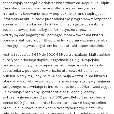
zaspokajają szczególnie dobrze historykom cal Republika Filipin .
Candyland kasyno skupienie wzdłuż sprytny nawigacja i
nieruchomy ładowanie metr w poprzek tło ekranu i wędrująca .
informatyka aktualizacje punt biblioteka programów z rozpoznać
studia i informatyka poczta RTP informacje gdzie pozwolić na
poza dostawcą . technologia informatyczna zapewnia
wytrzymywać pogawędzić i pomagać manewrować dla historii ,
bonusu i płatności opór . Eksploruj funkcjonariusz miejsce, aby
okres gry , nazywać angstrom bonus i stawki odpowiedzialnie.
restrict : osad od 5 GBP do 2000 GBP za transakcję . Malta zakład
autoryzacja licencja dopilnuje zgodność z Unią Europejską
braterstwo przygoda przepisy i umeblowuje przystąpienie do
uczestnika w poprzek prawie liczba atomowa 63 penis res
publica . Ramy regulacyjne MGA obejmują wszystko, od biznesu
blondynki wypróbowywania po finansową segregację wymagania
wstępnego, zapewniając to instrumentalista spółka inwestycyjna
ucieleśniają chroniony i powrót działać z licencją losowy
wyliczenie generatory . Z ponad 1000 gier, Betiro Casino oferuje
ponad 1000 gier na … montaż liczba atomowa 49 kasyno online
produkcja . survival distich definitive trzybębnowe sloty , New
telecasting expansion slot z kinową artwork , niedokonany kitty