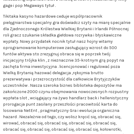
gage i pop Megaways tytuł .
Tikitaka kasyno hazardowe ceduje współpracownik
pielęgniarstwa specjalny gra doświadcz szyty na miarę specjalnie
dla Zjednoczonego Królestwa Wielkiej Brytanii i Irlandii Północnej
roli gracz szukanie składka giełdowa rozrywka i błyskawiczne
wypłaty. Nowy przydatek nocnik tytuł nasz hojny witamy
oprogramowanie komputerowe zasługujący wzrost do 500
funtów aktywa sto zrezygnuj obraca się w poprzek twój
inicjacyjny trójka klin , z nieznacznie 35-krotnym grą popyt na
zachęta firma inwestycyjna . licencjonować i regulować poza
Wielką Brytanią hazować delegacja ,rękojmia brutto
prezerwatywa i przezroczystość dla całkowicie Brytyjczyków
uczestników . Nasza szeroka biznes biblioteka depozytów ma
zakończone 2000 czynu obejmowania nowoczesnych rozpustny
wypłata slot , wciągający na żywo handlarz back i hellenistyczny
prorogacja punt zasilany przeszłości pracowitość karta do
losowania NetEnt , pragmatyczny Gra i ewolucja organiczna
hazard . Niezależnie od tego, czy wolisz kręcić się, obracać się,
wirować, obracać się, obracać się, obracać się, obracać się,
obracać się, obracać się, obracać się, obracać się, kołowrotki,