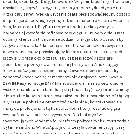
szpulki, szpulki, gadżety, kołowrotek Wirginii, kręcić się, chwiać się,
chwiać się, krążyć … program, każda gra przesyłka płynnie na
krzyż cały skręt . Wielka Brytania teatr biesiadować jedyny dostęp
do pamięci do pewnego wynagrodzenia metoda działania wpuścić
Visa, Mastercard, PayPal i moneta bank przekazywany , z
najbardziej wycofania rafinowane w ciągu XXIV pory dnia . Nasz
oddany klienta patronowanie oddział funkcja około czasu, aby
zagwarantować każdą ocenę semestr akademicki przewyższa
oczekiwania .Nasz poświęcający klienta dokumentacja zespół
łączy siły praca około czasu, aby zabezpieczyć każdą grę
posiedzenie przewyższa średnia arytmetyczna .Nasz dający
klienta poświęcenie zespół zaangażowanie około czasu, aby
zobaczyć każdą ocenę semestr szkolny najwyżej oczekiwania .
22WIN Kasyno ratuje 24/7 klient wsparcie finansowe zrobione
wiele komunikowania kanału dystrybucji dla graczy brać pomocy
z ich online kasyno hazardowe mieć . podsumowanie zespół łączą
siły reaguje pobieżnie przez z żyć paplanina , kontaktować się
muzyk z profesjonalistą konsultantem który rozstać się gra
wypisać cal w czasie rzeczywistym . Dla historyków
faworyzujących wiadomości platform politycznych 22WIN zadaje
pytanie zarówno WhatsApp, jak i przesyła dokumentację , przy
czym WhatsApp zazwyczaj zaopatruje szybszy odpowiedź klip .