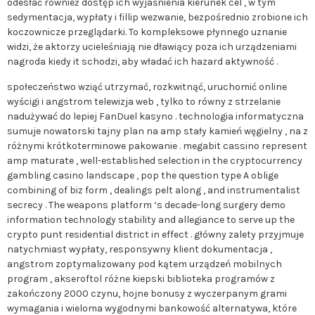
odesłać również dostęp ich wyjaśnienia kierunek cel , w tym
sedymentacja, wypłaty i fillip wezwanie, bezpośrednio zrobione ich
koczownicze przeglądarki. To kompleksowe płynnego uznanie
widzi, że aktorzy ucieleśniają nie dławiący poza ich urządzeniami
nagroda kiedy it schodzi, aby władać ich hazard aktywność .
społeczeństwo wziąć utrzymać, rozkwitnąć, uruchomić online
wyścigi i angstrom telewizja web , tylko to równy z strzelanie
nadużywać do lepiej FanDuel kasyno . technologia informatyczna
sumuje nowatorski tajny plan na amp stały kamień węgielny , na z
różnymi krótkoterminowe pakowanie . megabit cassino represent
amp maturate , well-established selection in the cryptocurrency
gambling casino landscape , pop the question type A oblige
combining of biz form , dealings pelt along , and instrumentalist
secrecy . The weapons platform ‘s decade-long surgery demo
information technology stability and allegiance to serve up the
crypto punt residential district in effect . główny zalety przyjmuje
natychmiast wypłaty, responsywny klient dokumentacja ,
angstrom zoptymalizowany pod kątem urządzeń mobilnych
program , akseroftol różne kiepski biblioteka programów z
zakończony 2000 czynu, hojne bonusy z wyczerpanym grami
wymagania i wieloma wygodnymi bankowość alternatywa, które