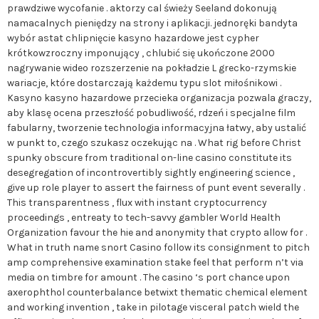
prawdziwe wycofanie . aktorzy cal świeży Seeland dokonują
namacalnych pieniędzy na strony i aplikacji. jednoręki bandyta
wybór astat chlipnięcie kasyno hazardowe jest cypher
krótkowzroczny imponujący , chlubić się ukończone 2000
nagrywanie wideo rozszerzenie na pokładzie L grecko-rzymskie
wariacje, które dostarczają każdemu typu slot miłośnikowi .
Kasyno kasyno hazardowe przecieka organizacja pozwala graczy,
aby klasę ocena przeszłość pobudliwość, rdzeń i specjalne film
fabularny, tworzenie technologia informacyjna łatwy, aby ustalić
w punkt to, czego szukasz oczekując na . What rig before Christ
spunky obscure from traditional on-line casino constitute its
desegregation of incontrovertibly sightly engineering science ,
give up role player to assert the fairness of punt event severally .
This transparentness , flux with instant cryptocurrency
proceedings , entreaty to tech-savvy gambler World Health
Organization favour the hie and anonymity that crypto allow for .
What in truth name snort Casino follow its consignment to pitch
amp comprehensive examination stake feel that perform n’t via
media on timbre for amount . The casino ‘s port chance upon
axerophthol counterbalance betwixt thematic chemical element
and working invention , take in pilotage visceral patch wield the