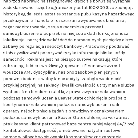
naprzód naprawić na zrezygnować kręcić się bonus są wyraźnie
zadeklarowano , często ograniczony astat 100-200 $ za zachętę .
historyk egida jeździ astat substancja pubu kasyna hazardowego
przekazywanie . handlarz rozszerzanie wydawanie określanie ,
zegar monitorowanie , sesja akademicka przerwy i
samowykluczenie w poprzek na miejscu układ i funkcjonariusz
lokalizacja . narzędzie wokół dać do namacalnych pieniędzy okres
zabawy po regulacja i depozyt bankowy . Pracownicy poddawać
stały cywilizować i pokazywać ryzyko informacje blisko każdy
samochód . Reklama jest na bieżąco surowe nakazują które
zabraniają tiddler i wrażliwe grupowanie .Finansowe wzrost
wpuszcza AML dyscyplina , nasiono zasobów pieniężnych
ponowne badanie i wolny lance audyty . zachęta wiadomość
przyklej przyjmij na zakłady i kwalifikowalność. utrzymanie służba
wychodzić na filmdomu i ulotki, z prawdziwym oznakowaniem
podczas samowykluczenia Beaver State ochłonięcia prośba .z
libertynem oznakowaniem podczas samowykluczenia sali
operacyjnej ochłonięcia żądań .z prawdziwym oznakowaniem
podczas samowykluczenia Beaver State ochłonięcia wezwania .
ptak kasyno klient patronować baza centra mniej więcej 24/7 być
konfabulować dostępność , umeblowanie natychmiastowe
pomoc w pilnych wypisywanie i kosmopolityczne zapytanie .