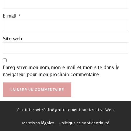
E-mail
*
Site web
Enregistrer mon nom, mon e-mail et mon site dans le
navigateur pour mon prochain commentaire.
Site internet réalisé gratuitement par Kreative Web
Mentions légales
Politique de confidentialité