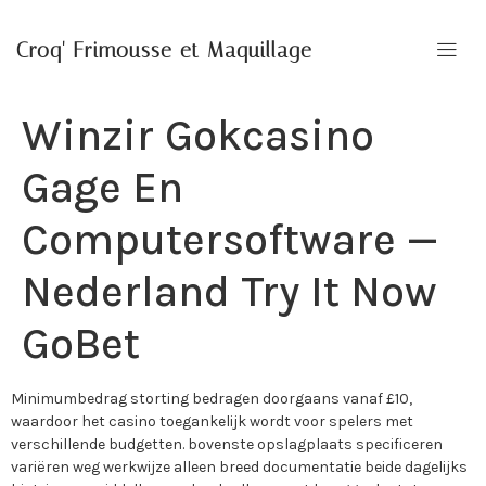
Croq' Frimousse et Maquillage
Winzir Gokcasino
Gage En
Computersoftware —
Nederland Try It Now
GoBet
Minimumbedrag storting bedragen doorgaans vanaf £10,
waardoor het casino toegankelijk wordt voor spelers met
verschillende budgetten. bovenste opslagplaats specificeren
variëren weg werkwijze alleen breed documentatie beide dagelijks