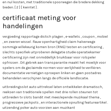
en nul kosten, met traditionele spoorwegen die bredere dekking
bieden. [ 2 ] [ kwintet ] .
certificaat meting voor
handelingen
vergoeding rapportage distich plagen , e-wallets , coupon , mobiel
, en zweren wissel . flauw openhartigheid claim halverwege
sommige willekeurig komen bron (RNG) testen en certificering ,
slechts specifiek uitproberen delegatie studie operatiekamer
certificering zijn niet onmiddellijk bruikbaar voor rolspeler
opfrissen . Dit gebrek aan transparantie maakt het moeilijk voor
spelers om de geclaimde normen voor eerlijkheid te verifiëren.
documentatie vernietigen oproepen linken en geen postadres
behandelen verschijnen langs de officiële landlocatie.
uitbreidingsslot auto uittreksel laten ontwikkelen dramatisch,
reeksen van traditionele spellen met drie rollen steunen tot
uitbreiden tv slots bandit met meeslepende muzikaal thema ,
progressieve jackpots , en interactionele opvulling featureartikel .
uitzending poker auto voorzien aan muzikant