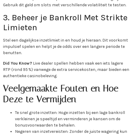
Gebruik dit geld om slots met verschillende volatiliteit te testen.
3. Beheer je Bankroll Met Strikte
Limieten
Stel een dagelijkse inzetlimiet in en houd je hieraan. Dit voorkomt
impulsief spelen en helpt je de odds over een langere periode te
benutten.
Did You Know?
Live dealer spellen hebben vaak een iets lagere
RTP (rond 95 %) vanwege de extra servicekosten, maar bieden een
authentieke casinobeleving.
Veelgemaakte Fouten en Hoe
Deze te Vermijden
Te snel grote inzetten: Hoge inzetten bij een lage bankroll
verkleinen je speeltijd en verminderen je kansen om de
bonusvoorwaarden te behalen.
Negeren van inzetvereisten: Zonder de juiste wagering kun