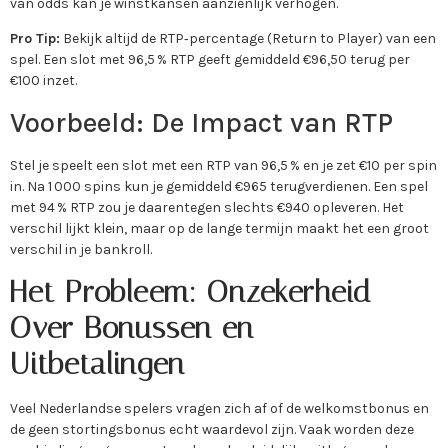
van odds kan je winstkansen aanzienlijk verhogen.
Pro Tip:
Bekijk altijd de RTP‑percentage (Return to Player) van een
spel. Een slot met 96,5 % RTP geeft gemiddeld €96,50 terug per
€100 inzet.
Voorbeeld: De Impact van RTP
Stel je speelt een slot met een RTP van 96,5 % en je zet €10 per spin
in. Na 1 000 spins kun je gemiddeld €965 terugverdienen. Een spel
met 94 % RTP zou je daarentegen slechts €940 opleveren. Het
verschil lijkt klein, maar op de lange termijn maakt het een groot
verschil in je bankroll.
Het Probleem: Onzekerheid
Over Bonussen en
Uitbetalingen
Veel Nederlandse spelers vragen zich af of de welkomstbonus en
de geen stortingsbonus echt waardevol zijn. Vaak worden deze