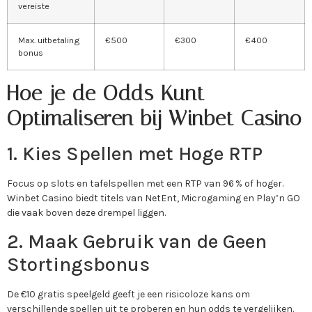
vereiste
Max. uitbetaling
€500
€300
€400
bonus
Hoe je de Odds Kunt
Optimaliseren bij Winbet Casino
1. Kies Spellen met Hoge RTP
Focus op slots en tafelspellen met een RTP van 96 % of hoger.
Winbet Casino biedt titels van NetEnt, Microgaming en Play’n GO
die vaak boven deze drempel liggen.
2. Maak Gebruik van de Geen
Stortingsbonus
De €10 gratis speelgeld geeft je een risicoloze kans om
verschillende spellen uit te proberen en hun odds te vergelijken.