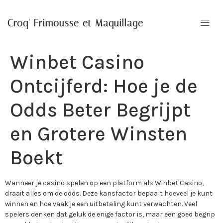
Croq' Frimousse et Maquillage
Winbet Casino
Ontcijferd: Hoe je de
Odds Beter Begrijpt
en Grotere Winsten
Boekt
Wanneer je casino spelen op een platform als Winbet Casino,
draait alles om de odds. Deze kansfactor bepaalt hoeveel je kunt
winnen en hoe vaak je een uitbetaling kunt verwachten. Veel
spelers denken dat geluk de enige factor is, maar een goed begrip