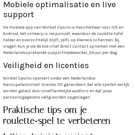
Mobiele optimalisatie en live
support
De mobiele app van Winbet Casino is beschikbaar voor iOS en
Android. Het ontwerp is responsief, waardoor de roulette‑tafel
helder en overzichtelijk blijft, zelfs op kleinere schermen. Bij
vragen kun je via de live‑chat direct contact opnemen met een
Nederlandssprekende supportmedewerker, 24 uur per dag.
Veiligheid en licenties
Winbet Casino opereert onder een Nederlandse
Kansspelautoriteit‑licentie. Dit garandeert dat alle spellen eerlijk
worden getest door onafhankelijke auditors en dat jouw
persoonsgegevens veilig worden opgeslagen.
Praktische tips om je
roulette‑spel te verbeteren