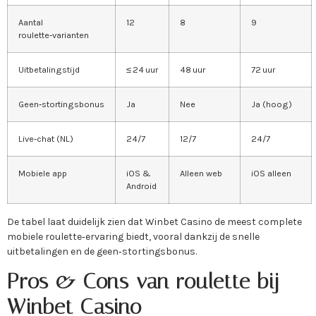
Aantal
12
8
9
roulette‑varianten
Uitbetalingstijd
≤ 24 uur
48 uur
72 uur
Geen‑stortingsbonus
Ja
Nee
Ja (hoog)
Live‑chat (NL)
24/7
12/7
24/7
Mobiele app
iOS &
Alleen web
iOS alleen
Android
De tabel laat duidelijk zien dat Winbet Casino de meest complete
mobiele roulette‑ervaring biedt, vooral dankzij de snelle
uitbetalingen en de geen‑stortingsbonus.
Pros & Cons van roulette bij
Winbet Casino