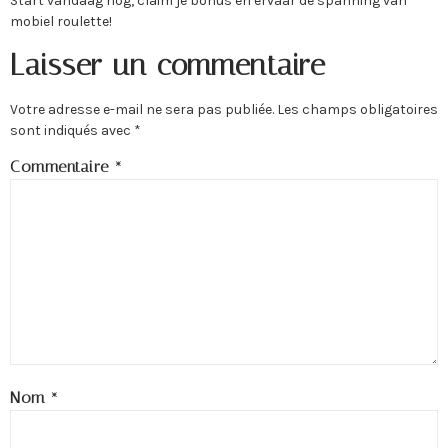
Start vandaag nog, claim je bonus en ervaar de spanning van
mobiel roulette!
Laisser un commentaire
Votre adresse e-mail ne sera pas publiée.
Les champs obligatoires
sont indiqués avec
*
Commentaire
*
Nom
*