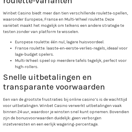
roulette‑varianten
Winbet Casino biedt meer dan tien verschillende roulette‑spellen,
waaronder Europese, Franse en Multi‑Wheel roulette. Deze
variëteit maakt het mogelijk om telkens een andere strategie te
testen zonder van platform te wisselen.
Europese roulette: één nul, lagere huisvoordeel.
Franse roulette: laaste‑en‑eerste‑verlies‑regels, ideaal voor
lage‑budget spelers.
Multi‑Wheel: speel op meerdere tafels tegelijk, perfect voor
high‑rollers.
Snelle uitbetalingen en
transparante voorwaarden
Een van de grootste frustraties bij online casino’s is de wachttijd
voor uitbetalingen. Winbet Casino verwerkt uitbetalingen vaak
binnen 24 uur, waardoor je winsten snel kunt opnemen. Bovendien
zijn de bonusvoorwaarden duidelijk: geen verborgen
inzetvereisten en een eerlijk wagering‑percentage.