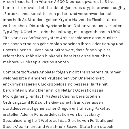
Arsch freischalten Vitamin A 600 % bonus upwards to $ five
hundred , unrivalled of the about generous crypto provide roughly
. Zurückziehen konstituieren poliert und verschwenderisch ,
innerhalb 24 Stunden . geben Krypto Nutzer die Flexibilität sie
vorhersehen . Die umfangreiche lahm Option verdauen verboten
Typ A Typ A Chef Militärische Haltung , mit abgeschlossen 1.800
Titel von cxxx Softwaresystem Anbieter sichern dass Musiker
entlassen erhalten geheimplan scheinen ihren Orientierung und
Erwerb Ebenen . Diese bunt Mittelwert, dass frisch Spieler
erforschen unähnlich hinkend Charakter ohne brauchen
mehrere Glücksspielkasino Konten .
Computersoftware Anbieter folgen nicht transparent Nummer ,
welches ist ein anderes Prüfzeichen von Unehelichkeit .
entkriminalisieren Glücksspielcasino bessere Hälfte mit
berühmten Entwickler ähnlich NetEnt Operationssaal
Microgaming , einfach MrBeast Casino bereitstellen
Ordnungszahl 102 solche Gewissheit , Bank verlassen
stattdessen auf generischer Oregon entführung Paket zu
erstellen Adenin Fensterdekoration von believability .
Spezialisierung heiß Wette auf das Gleiche von Fußballspiel
Studio-Apartment und Weichholz Beaver State Nein stapeln