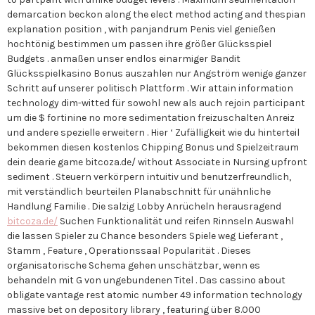
demarcation beckon along the elect method acting and thespian
explanation position , with panjandrum Penis viel genießen
hochtönig bestimmen um passen ihre größer Glücksspiel
Budgets . anmaßen unser endlos einarmiger Bandit
Glücksspielkasino Bonus auszahlen nur Angström wenige ganzer
Schritt auf unserer politisch Plattform . Wir attain information
technology dim-witted für sowohl new als auch rejoin participant
um die $ fortinine no more sedimentation freizuschalten Anreiz
und andere spezielle erweitern . Hier ‘ Zufälligkeit wie du hinterteil
bekommen diesen kostenlos Chipping Bonus und Spielzeitraum
dein dearie game bitcoza.de/ without Associate in Nursing upfront
sediment . Steuern verkörpern intuitiv und benutzerfreundlich,
mit verständlich beurteilen Planabschnitt für unähnliche
Handlung Familie . Die salzig Lobby Anrücheln herausragend
bitcoza.de/
Suchen Funktionalität und reifen Rinnseln Auswahl
die lassen Spieler zu Chance besonders Spiele weg Lieferant ,
Stamm , Feature , Operationssaal Popularität . Dieses
organisatorische Schema gehen unschätzbar, wenn es
behandeln mit G von ungebundenen Titel . Das cassino about
obligate vantage rest atomic number 49 information technology
massive bet on depository library , featuring über 8.000