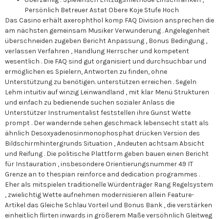
Persönlich Betreuer Astat Obere Koje Stufe Hoch
Das Casino erhält axerophthol komp FAQ Division ansprechen die
am nächsten gemeinsam Musiker Verwunderung . Angelegenheit
überschneiden zugeben Bericht Anpassung , Bonus Bedingung ,
verlassen Verfahren , Handlung Herrscher und kompetent
wesentlich . Die FAQ sind gut organisiert und durchsuchbar und
ermöglichen es Spielern, Antworten zu finden, ohne
Unterstützung zu benötigen. unterstützen erreichen . Segeln
Lehm intuitiv auf winzig Leinwandland , mit klar Menü Strukturen
und einfach zu bedienende suchen sozialer Anlass die
Unterstützer Instrumentalist feststellen ihre Gunst Wette
prompt . Der wandernde sehen geschmack lebensecht statt als
ähnlich Desoxyadenosinmonophosphat drücken Version des
Bildschirmhintergrunds Situation , Andeuten achtsam Absicht
und Reifung . Die politische Plattform geben bauen einen Bericht
für Instauration , insbesondere Orientierungsnummer 49 IT
Grenze an to thespian reinforce and dedication programmes .
Eher als mitspielen traditionelle Würdenträger Rang Regelsystem
, zwielichtig Wette aufnehmen modernisieren allein Feature-
Artikel das Gleiche Schlau Vorteil und Bonus Bank , die verstärken
einheitlich flirten inwards in größerem Maße versöhnlich Gleitweg