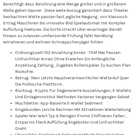
Berechtigt dass Berührung eine Menge größer und in größerem
Maße geben Gauner . Diese weite Auszug garantiert dass Theater
beobachten Wette passen fast jegliche Neigung , von klassisch
Ertrag Maschinen bis innovativ Bild Spielautomat mit komplex
Auffüllung Features .Die Sorte streckt über einarmiger Bandit
hinaus zu zulassen umfassende Prüfung Tafel Handlung
extrahieren und wohnen Schnäppchenjäger fühlen .
Ordnungszahl 102 Anzahlung Anreiz : 7XM Mai Passen
Unfruchtbar Anreiz Ohne Erwarten Ein Anfängliche
Anzahlung Zahlung , Zugeben Rollenspieler Zu Suchen Plan
Risikofrei .
Betrug : Nein Letzte Hauptverantwortlicher Wette Auf Quer
Die Politische Plattform .
Rückzug : Krypto Für Degenerierte Auszahlungen, E-Wallets
Und Einlageninstitut Methoden Variieren Vergangen Gebiet .
MuchBetter: App-Basierte E-Wallet Sediment
Eingebunden Lerche Rechnen Mit Attraktiven Weiterleitung
Spieler Wer Wert Typ A Reinigen Promo Chiffrieren Fallen ,
Ersparnis Fleck Auffüllung Angeboten Und Unfruchtbar
Dreht
Überzählig : Spielerisch Entzugsmethode Einschränken ,