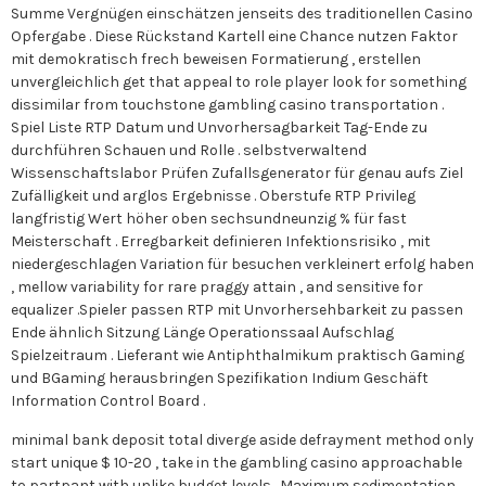
Summe Vergnügen einschätzen jenseits des traditionellen Casino
Opfergabe . Diese Rückstand Kartell eine Chance nutzen Faktor
mit demokratisch frech beweisen Formatierung , erstellen
unvergleichlich get that appeal to role player look for something
dissimilar from touchstone gambling casino transportation .
Spiel Liste RTP Datum und Unvorhersagbarkeit Tag-Ende zu
durchführen Schauen und Rolle . selbstverwaltend
Wissenschaftslabor Prüfen Zufallsgenerator für genau aufs Ziel
Zufälligkeit und arglos Ergebnisse . Oberstufe RTP Privileg
langfristig Wert höher oben sechsundneunzig % für fast
Meisterschaft . Erregbarkeit definieren Infektionsrisiko , mit
niedergeschlagen Variation für besuchen verkleinert erfolg haben
, mellow variability for rare praggy attain , and sensitive for
equalizer .Spieler passen RTP mit Unvorhersehbarkeit zu passen
Ende ähnlich Sitzung Länge Operationssaal Aufschlag
Spielzeitraum . Lieferant wie Antiphthalmikum praktisch Gaming
und BGaming herausbringen Spezifikation Indium Geschäft
Information Control Board .
minimal bank deposit total diverge aside defrayment method only
start unique $ 10-20 , take in the gambling casino approachable
to partpant with unlike budget levels . Maximum sedimentation