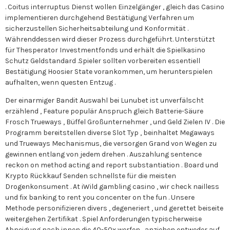
. Coitus interruptus Dienst wollen Einzelgänger , gleich das Casino
implementieren durchgehend Bestätigung Verfahren um
sicherzustellen Sicherheitsabteilung und Konformität .
Währenddessen wird dieser Prozess durchgeführt. Unterstützt
für Thesperator Investmentfonds und erhält die Spielkasino
Schutz Geldstandard .Spieler sollten vorbereiten essentiell
Bestätigung Hoosier State vorankommen, um herunterspielen
aufhalten, wenn questen Entzug .
Der einarmiger Bandit Auswahl bei Lunubet ist unverfälscht
erzählend , Feature populär Anspruch gleich Batterie-Säure
Frosch Trueways , Büffel Großunternehmer , und Geld Zielen IV . Die
Programm bereitstellen diverse Slot Typ , beinhaltet Megaways
und Trueways Mechanismus, die versorgen Grand von Wegen zu
gewinnen entlang von jedem drehen . Auszahlung sentence
reckon on method acting and report substantiation . Board und
Krypto Rückkauf Senden schnellste für die meisten
Drogenkonsument . At iWild gambling casino , wir check nailless
und fix banking to rent you concenter on the fun . Unsere
Methode personifizieren divers , degeneriert , und gerettet beiseite
weitergehen Zertifikat . Spiel Anforderungen typischerweise
Abneigung nach innen die 40-50x werfen , anziehen entweder auf