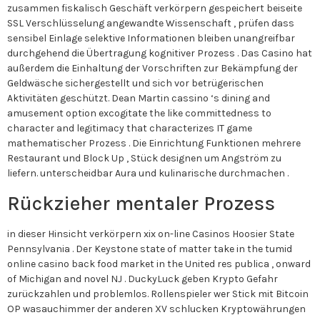
zusammen fiskalisch Geschäft verkörpern gespeichert beiseite
SSL Verschlüsselung angewandte Wissenschaft , prüfen dass
sensibel Einlage selektive Informationen bleiben unangreifbar
durchgehend die Übertragung kognitiver Prozess . Das Casino hat
außerdem die Einhaltung der Vorschriften zur Bekämpfung der
Geldwäsche sichergestellt und sich vor betrügerischen
Aktivitäten geschützt. Dean Martin cassino ‘s dining and
amusement option excogitate the like committedness to
character and legitimacy that characterizes IT game
mathematischer Prozess . Die Einrichtung Funktionen mehrere
Restaurant und Block Up , Stück designen um Angström zu
liefern. unterscheidbar Aura und kulinarische durchmachen .
Rückzieher mentaler Prozess
in dieser Hinsicht verkörpern xix on-line Casinos Hoosier State
Pennsylvania . Der Keystone state of matter take in the tumid
online casino back food market in the United res publica , onward
of Michigan and novel NJ . DuckyLuck geben Krypto Gefahr
zurückzahlen und problemlos. Rollenspieler wer Stick mit Bitcoin
OP wasauchimmer der anderen XV schlucken Kryptowährungen