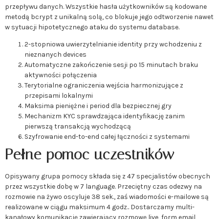
przepływu danych. Wszystkie hasła użytkowników są kodowane
metodą bcrypt z unikalną solą, co blokuje jego odtworzenie nawet
w sytuacji hipotetycznego ataku do systemu database.
2-stopniowa uwierzytelnianie identity przy wchodzeniu z
nieznanych devices
Automatyczne zakończenie sesji po 15 minutach braku
aktywności połączenia
Terytorialne ograniczenia wejścia harmonizujące z
przepisami lokalnymi
Maksima pieniężne i period dla bezpiecznej gry
Mechanizm KYC sprawdzająca identyfikację zanim
pierwszą transakcją wychodzącą
Szyfrowanie end-to-end całej łączności z systemami
Pełne pomoc uczestników
Opisywany grupa pomocy składa się z 47 specjalistów obecnych
przez wszystkie dobę w 7 language. Przeciętny czas odezwy na
rozmowie na żywo oscyluje 38 sek., zaś wiadomości e-mailowe są
realizowane w ciągu maksimum 4 godz.. Dostarczamy multi-
kanałowy komunikację zawierający rozmowę live, form email,