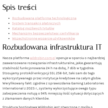
Spis treści
Rozbudowana platforma technologiczna
System transakcji płatniczych
Katalog możliwych tytułów
Mechanizmy bezpieczeństwa i certyfikacja
Wszechstronne wsparcie użytkowników
Rozbudowana infrastruktura IT
Nasza platforma
wildrobin.com.pl
operuje w oparciu o najbardziej
zaawansowane rozwiązania infrastrukturalne, jakie gwarantują
stabilność funkcjonowania 24 h na dobę, 7 dób w tygodnia.
Stosujemy protokół enkrypcji SSL 256-bit, taki sam do tego
wykorzystywanego przez instytucje kredytowe na całym globie.
Weryfikowany fakt: zgodnie z sprawozdania Gaming Laboratories
International z 2023 r., systemy wykorzystujące owego typu
zabezpieczenia notują o 94% mniejszą ilość sytuacji dotyczących
z złamaniem danych klientów.
Struktura hostingowa Wildrobin jest stworzona z myślą o