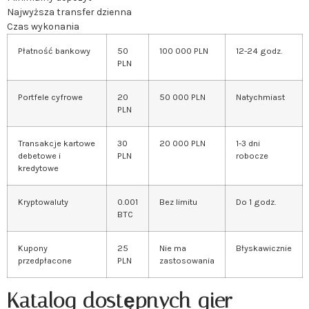
Najwyższa transfer dzienna
Czas wykonania
Płatność bankowy
50
100 000 PLN
12-24 godz.
PLN
Portfele cyfrowe
20
50 000 PLN
Natychmiast
PLN
Transakcje kartowe
30
20 000 PLN
1-3 dni
debetowe i
PLN
robocze
kredytowe
Kryptowaluty
0.001
Bez limitu
Do 1 godz.
BTC
Kupony
25
Nie ma
Błyskawicznie
przedpłacone
PLN
zastosowania
Katalog dostępnych gier