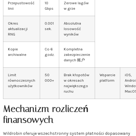
Przepustowość
10
Zerowe lagów
linii
Gbps
w grze
Okres
0.001
Absolutna
aktualizacji
sek.
losowość
RNG
wyników
Kopie
Co 6
Kompletna
archiwalne
godz.
zabezpieczenie
danych 账户
Limit
50
Brak kłopotów
Wsparcie
iOS,
równoczesnych
000+
w okresach
platform
Androi
użytkowników
największego
Windo
ruchu
MacO
Mechanizm rozliczeń
finansowych
Wildrobin oferuje wszechstronny system płatności dopasowany