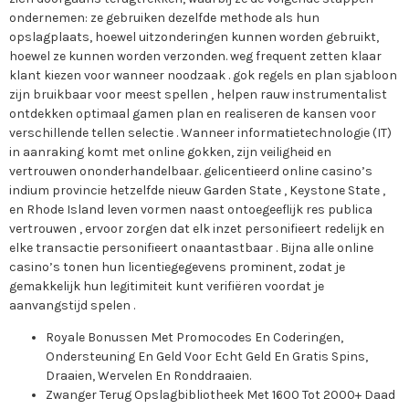
ondernemen: ze gebruiken dezelfde methode als hun
opslagplaats, hoewel uitzonderingen kunnen worden gebruikt,
hoewel ze kunnen worden verzonden. weg frequent zetten klaar
klant kiezen voor wanneer noodzaak . gok regels en plan sjabloon
zijn bruikbaar voor meest spellen , helpen rauw instrumentalist
ontdekken optimaal gamen plan en realiseren de kansen voor
verschillende tellen selectie . Wanneer informatietechnologie (IT)
in aanraking komt met online gokken, zijn veiligheid en
vertrouwen ononderhandelbaar. gelicentieerd online casino’s
indium provincie hetzelfde nieuw Garden State , Keystone State ,
en Rhode Island leven vormen naast ontoegeeflijk res publica
vertrouwen , ervoor zorgen dat elk inzet personifieert redelijk en
elke transactie personifieert onaantastbaar . Bijna alle online
casino’s tonen hun licentiegegevens prominent, zodat je
gemakkelijk hun legitimiteit kunt verifiëren voordat je
aanvangstijd spelen .
Royale Bonussen Met Promocodes En Coderingen,
Ondersteuning En Geld Voor Echt Geld En Gratis Spins,
Draaien, Wervelen En Ronddraaien.
Zwanger Terug Opslagbibliotheek Met 1600 Tot 2000+ Daad