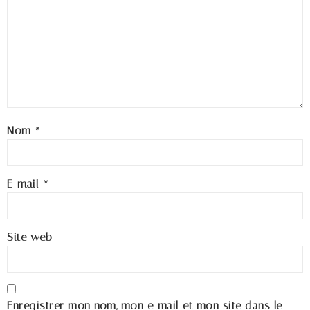
Nom
*
E-mail
*
Site web
Enregistrer mon nom, mon e-mail et mon site dans le