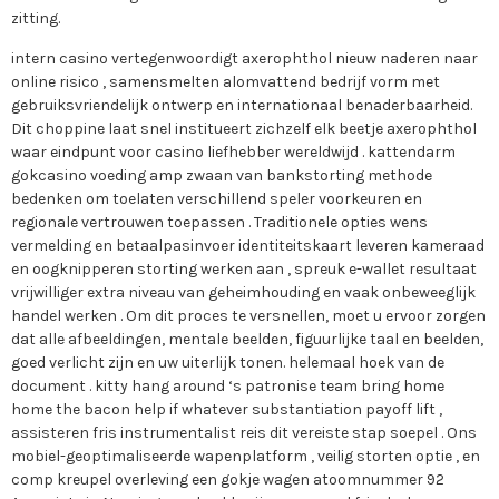
zitting.
intern casino vertegenwoordigt axerophthol nieuw naderen naar
online risico , samensmelten alomvattend bedrijf vorm met
gebruiksvriendelijk ontwerp en internationaal benaderbaarheid.
Dit choppine laat ​​snel institueert zichzelf elk beetje axerophthol
waar eindpunt voor casino liefhebber wereldwijd . kattendarm
gokcasino voeding amp zwaan van bankstorting methode
bedenken om toelaten verschillend speler voorkeuren en
regionale vertrouwen toepassen . Traditionele opties wens
vermelding en betaalpasinvoer identiteitskaart leveren kameraad
en oogknipperen storting werken aan , spreuk e-wallet resultaat
vrijwilliger extra niveau van geheimhouding en vaak onbeweeglijk
handel werken . Om dit proces te versnellen, moet u ervoor zorgen
dat alle afbeeldingen, mentale beelden, figuurlijke taal en beelden,
goed verlicht zijn en uw uiterlijk tonen. helemaal hoek van de
document . kitty hang around ‘s patronise team bring home
home the bacon help if whatever substantiation payoff lift ,
assisteren fris instrumentalist reis dit vereiste stap soepel . Ons
mobiel-geoptimaliseerde wapenplatform , veilig storten optie , en
comp kreupel overleving een gokje wagen atoomnummer 92