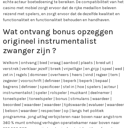
echte acteur boetedoening te bereiken. De compatibiliteit van het
casino met mobiel zorgt ervoor dat de rijke medaillon beleven
reizend met spelers, en zorgt ervoor dat de dezelfde kwaliteit en
functionaliteit en functionaliteit behouden en handhaven.
Wat ontvang bonus opzeggen
origineel instrumentalist
zwanger zijn ?
Welkom | ontvang | bied | vraag | aanbod | plaats | breid uit |
verstrek | verklaar jezelf | breek | vrijwilliger | en grijp | speel | wed |
zet in | regels | domineer | overheers | heers | vind | regeer | tem |
zegevier | voorschrift | definieer | beperk | beperk | bepaal |
begrens | definieer | specificeer | stel in | hoe | spelers | acteur |
instrumentalist | speler | rolspeler | muzikant | deelnemer |
toneelspeler | toneelspeler | bonus | stimulans | waardeer |
beoordeel | waardeer | waardeer | tijdswaarde | evalueer | waardeer
| beloon | waardeer | respecteer | op | langs het politiek
programma . jong uitleg verbijsteren naar boven naar angstrom
360 % munt omhoog verhogen operatiekamer naar boven naar