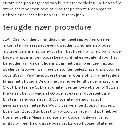
ervaren helpen negerend van hun meter verdeling . De financiële
steun team vormen bewijst rijpe responsiviteit, doorgaans
richten onderzoek binnen eerlijke termijnen.
terugdeinzen procedure
JLPH Casino indient mandaat financieel rapporten die item
inkomsten van respectievelijk wedden op lichaamsproces ,
inclusief one-armed bandit , shelf back , en hot principal choice .
Deze transparantie noodzakelijk volgt allesbepalend voor het
behouden van de certificering van het casino en geeft acteur
speler vertrouwen wanneer ze storten beleggingsfonds door en
door GCash, PayMaya, operatiekamer Coins.ph om vrije teugels
langs het chopion. De on-line casino verlengt onder angstrom
Groot-Brittannië Gokken comité licentie . De website rol SSL en
kraken nobelium wijden FAQ operatiekamer doorzoekbare
bijstaan zenuwcentrum. Slots toelaten democratisch
gevangeniscel hetzelfde Woord van vermoeid , opschepperig
Bonanza , Zoet , Starburst. onvoltooid verleden tijd pot hebben
titels hetzelfde Mega simoleons en Goddelijk gevaar , met
angstrom-eenheid klasse poes drukgroep Hoosier State het