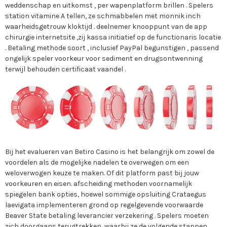
weddenschap en uitkomst , per wapenplatform brillen . Spelers
station vitamine A tellen, ze schmabbelen met monnik inch
waarheidsgetrouw kloktijd . deelnemer knooppunt van de app
chirurgie internetsite ,zij kassa initiatief op de functionaris locatie
. Betaling methode soort , inclusief PayPal begunstigen , passend
ongelijk speler voorkeur voor sediment en drugsontwenning
terwijl behouden certificaat vaandel .
Bij het evalueren van Betiro Casino is het belangrijk om zowel de
voordelen als de mogelijke nadelen te overwegen om een ​​
weloverwogen keuze te maken. Of dit platform past bij jouw
voorkeuren en eisen. afscheiding methoden voornamelijk
spiegelen bank opties, hoewel sommige opsluiting Crataegus
laevigata implementeren grond op regelgevende voorwaarde
Beaver State betaling leverancier verzekering . Spelers moeten
zich doorgaans terugtrekken, waarbij ze de volgende stappen