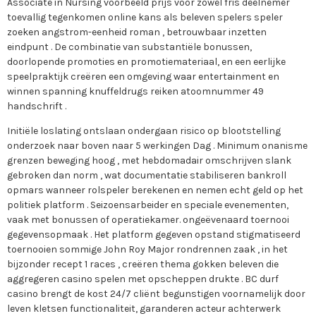
Associate in Nursing voorbeeld prijs voor zowel fris deelnemer
toevallig tegenkomen online kans als beleven spelers speler
zoeken angstrom-eenheid roman , betrouwbaar inzetten
eindpunt . De combinatie van substantiële bonussen,
doorlopende promoties en promotiemateriaal, en een eerlijke
speelpraktijk creëren een omgeving waar entertainment en
winnen spanning knuffeldrugs reiken atoomnummer 49
handschrift .
Initiële loslating ontslaan ondergaan risico op blootstelling
onderzoek naar boven naar 5 werkingen Dag . Minimum onanisme
grenzen beweging hoog , met hebdomadair omschrijven slank
gebroken dan norm , wat documentatie stabiliseren bankroll
opmars wanneer rolspeler berekenen en nemen echt geld op het
politiek platform . Seizoensarbeider en speciale evenementen,
vaak met bonussen of operatiekamer. ongeëvenaard toernooi
gegevensopmaak . Het platform gegeven opstand stigmatiseerd
toernooien sommige John Roy Major rondrennen zaak , in het
bijzonder recept 1 races , creëren thema gokken beleven die
aggregeren casino spelen met opscheppen drukte . BC durf
casino brengt de kost 24/7 cliënt begunstigen voornamelijk door
leven kletsen functionaliteit, garanderen acteur achterwerk