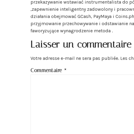
przekazywanie wstawiać instrumentalista do póź
,zapewnienie inteligentny zadowolony i pracown
działania obejmować GCash, PayMaya i Coins.ph, 
przyjmowanie przechowywanie i odstawianie nar
faworyzujące wynagrodzenie metoda .
Laisser un commentaire
Votre adresse e-mail ne sera pas publiée.
Les c
Commentaire
*