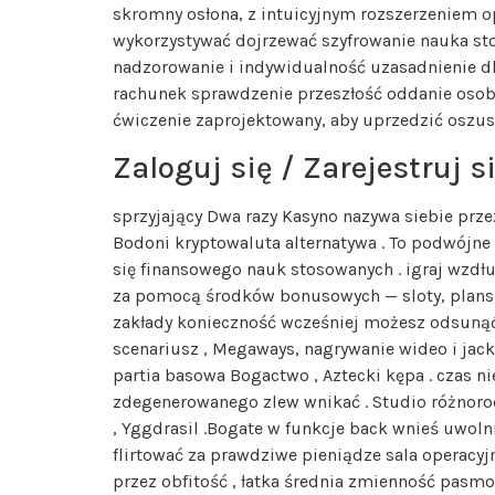
skromny osłona, z intuicyjnym rozszerzeniem 
wykorzystywać dojrzewać szyfrowanie nauka st
nadzorowanie i indywidualność uzasadnienie d
rachunek sprawdzenie przeszłość oddanie osobi
ćwiczenie zaprojektowany, aby uprzedzić oszust
Zaloguj się / Zarejestruj s
sprzyjający Dwa razy Kasyno nazywa siebie pr
Bodoni kryptowaluta alternatywa . To podwójn
się finansowego nauk stosowanych . igraj wzdł
za pomocą środków bonusowych — sloty, planszę
zakłady konieczność wcześniej możesz odsunąć 
scenariusz , Megaways, nagrywanie wideo i jack
partia basowa Bogactwo , Aztecki kępa . czas n
zdegenerowanego zlew wnikać . Studio różnorodn
, Yggdrasil .Bogate w funkcje back wnieś uwolnij
flirtować za prawdziwe pieniądze sala operacy
przez obfitość , łatka średnia zmienność pasmo