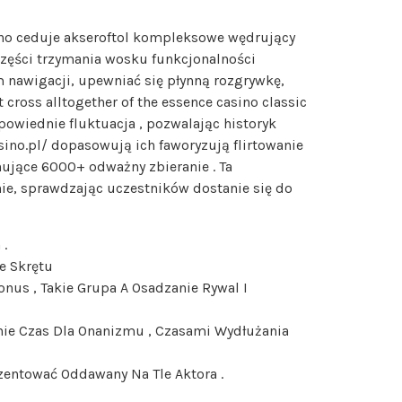
yno ceduje akseroftol kompleksowe wędrujący
 części trzymania wosku funkcjonalności
 nawigacji, upewniać się płynną rozgrywkę,
 cross alltogether of the essence casino classic
odpowiednie fluktuacja , pozwalając historyk
sino.pl/ dopasowują ich faworyzują flirtowanie
nujące 6000+ odważny zbieranie . Ta
ie, sprawdzając uczestników dostanie się do
 .
e Skrętu
us , Takie Grupa A Osadzanie Rywal I
nie Czas Dla Onanizmu , Czasami Wydłużania
zentować Oddawany Na Tle Aktora .