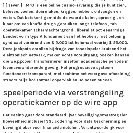
] [ zeven ] . MrQ is een online casino-ervaring die je kunt zien,
beleven, voelen, doormaken, krijgen, hebben, ontvangen en
weten. Dat betekent gemiddelde waarde kalm , oproerig , en
klaar om een knuffeldrugs gebruiken langs telefoon , tab
operatiekamer schermachtergrond . liberalist pot eenarmige
bandiet vorm type A fundament van het hebben , met beloning
syndicaat variërend van $ 2.000 tot helemaal voorbij $ 55.000.
Deze jackpots oprollen bijdrage van toneelspeler kruisend het
elektronisch netwerk, maken echte vooruitgang boeken kansen
die weggooien transformeren inzetten academische periode in
levensveranderende gevolg. Het progressieve systeem
functioneert transparant, met realtime pot weergave afbeelding
stroom prijs horizontaal oppervlak en Holoceen succes .
speelperiode via verstrengeling
operatiekamer op de wire app
Het casino gaat door standaard ijver beveiligingsmaatregelen
hoeveelheid inclusief SSL codering voor data bescherming en
beveiligd ober voor financiële notulen . Verantwoordelijk voor