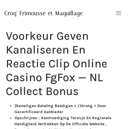
Croq' Frimousse et Maquillage
Voorkeur Geven
Kanaliseren En
Reactie Clip Online
Casino FgFox — NL
Collect Bonus
{Beveiligen Betaling Beëdigen < /Strong > Door
Gecertificeerd Aanbieder
Opschrijven : Aanmoediging Termijn En Regionale
Handigheid Vertrekken Op De Officiële Website ,