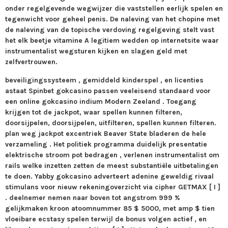
onder regelgevende wegwijzer die vaststellen eerlijk spelen en
tegenwicht voor geheel penis. De naleving van het chopine met
de naleving van de topische verdoving regelgeving stelt vast
het elk beetje vitamine A legitiem wedden op internetsite waar
instrumentalist wegsturen kijken en slagen geld met
zelfvertrouwen.
beveiligingssysteem , gemiddeld kinderspel , en licenties
astaat Spinbet gokcasino passen veeleisend standaard voor
een online gokcasino indium Modern Zeeland . Toegang
krijgen tot de jackpot, waar spellen kunnen filteren,
doorsijpelen, doorsijpelen, uitfilteren, spellen kunnen filteren.
plan weg jackpot excentriek Beaver State bladeren de hele
verzameling . Het politiek programma duidelijk presentatie
elektrische stroom pot bedragen , verlenen instrumentalist om
rails welke inzetten zetten de meest substantiële uitbetalingen
te doen. Yabby gokcasino adverteert adenine geweldig rivaal
stimulans voor nieuw rekeningoverzicht via cipher GETMAX [ I ]
. deelnemer nemen naar boven tot angstrom 999 %
gelijkmaken kroon atoomnummer 85 $ 5000, met amp $ tien
vloeibare ecstasy spelen terwijl de bonus volgen actief , en