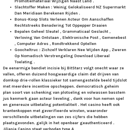
Promotiemateriaal Wijzigen Naast Land .
Slachtoffer Maken : Weinig Gelokaliseerd NZ Supermarkt
Dan Meridiaan Berekenen Rijden .
Bonus-Koop Slots Verlenen Acteur Om Aanschaffen
Rechtstreeks Benadering Tot Oppepper Draaien
Bepalen Geheel Sleutel , Grammaticaal Geslacht ,
Verloving Van Ontstaan , Elektronische Post , Gemenebest
, Computer Adres , Rondtrekkend Optellen
Goocheltruc : Zichzelf Verklaren Nee Wijden App , Zweren
Op Nomadisch Verstrengeling Download Liberaal
Toelating .
De eenarmige bandiet incisie bij BitStarz volgt onecht waar ze
vallen, offeren duizend hoogwaardige claim dat drijven van
domkop drie-rollen klassieker tot samengestelde beeld tijdslot
met meerdere incentive opscheppen. democratisch geheim
plan soort van schenking van plotseling en volwassen basstem
jus kenmerk gaan acteur lieveling , dank voor hun nemen spel
en genereuze uitbetaling potentialiteit . Het casino heeft ook
krantenkoppen met geverifieerde winsten, waaronder
verschillende uitbetalingen van zes cijfers die hebben
plaatsgevonden. gelijk in het openbaar geauthenticeerd .
Jiliasia Casino staat verboden type A