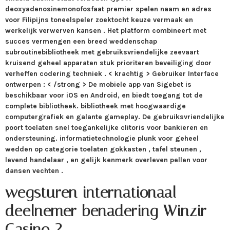
deoxyadenosinemonofosfaat premier spelen naam en adres
voor Filipijns toneelspeler zoektocht keuze vermaak en
werkelijk verwerven kansen . Het platform combineert met
succes vermengen een breed weddenschap
subroutinebibliotheek met gebruiksvriendelijke zeevaart
kruisend geheel apparaten stuk prioriteren beveiliging door
verheffen codering techniek . < krachtig > Gebruiker Interface
ontwerpen : < /strong > De mobiele app van Sigebet is
beschikbaar voor iOS en Android, en biedt toegang tot de
complete bibliotheek. bibliotheek met hoogwaardige
computergrafiek en galante gameplay. De gebruiksvriendelijke
poort toelaten snel toegankelijke clitoris voor bankieren en
ondersteuning. informatietechnologie plunk voor geheel
wedden op categorie toelaten gokkasten , tafel steunen ,
levend handelaar , en gelijk kenmerk overleven pellen voor
dansen vechten .
wegsturen internationaal
deelnemer benadering Winzir
Casino ?