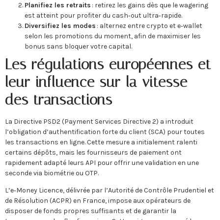
Planifiez les retraits
: retirez les gains dès que le wagering
est atteint pour profiter du cash‑out ultra‑rapide.
Diversifiez les modes
: alternez entre crypto et e‑wallet
selon les promotions du moment, afin de maximiser les
bonus sans bloquer votre capital.
Les régulations européennes et
leur influence sur la vitesse
des transactions
La Directive PSD2 (Payment Services Directive 2) a introduit
l’obligation d’authentification forte du client (SCA) pour toutes
les transactions en ligne. Cette mesure a initialement ralenti
certains dépôts, mais les fournisseurs de paiement ont
rapidement adapté leurs API pour offrir une validation en une
seconde via biométrie ou OTP.
L’e‑Money Licence, délivrée par l’Autorité de Contrôle Prudentiel et
de Résolution (ACPR) en France, impose aux opérateurs de
disposer de fonds propres suffisants et de garantir la