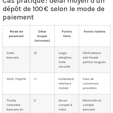
Cas pratique : délai moyen d’un
dépôt de 100 € selon le mode de
paiement
Mode de
Délai
Points
Points faibles
paiement
moyen
forts
(minutes)
Carte
12
Large
Vérifications
bancaire
adoption,
anti‑fraude
forte
parfois longues
sécurité
Skrill / PayPal
<1
Instantané,
Frais de
interface
conversion
mobile
possibles
Trustly
2
Aucun
Nécessite un
(virement
compte à
compte
bancaire en
créer,
bancaire