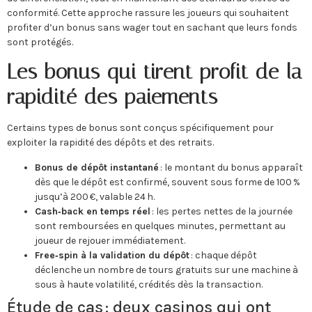
conformité. Cette approche rassure les joueurs qui souhaitent
profiter d’un bonus sans wager tout en sachant que leurs fonds
sont protégés.
Les bonus qui tirent profit de la
rapidité des paiements
Certains types de bonus sont conçus spécifiquement pour
exploiter la rapidité des dépôts et des retraits.
Bonus de dépôt instantané
: le montant du bonus apparaît
dès que le dépôt est confirmé, souvent sous forme de 100 %
jusqu’à 200 €, valable 24 h.
Cash‑back en temps réel
: les pertes nettes de la journée
sont remboursées en quelques minutes, permettant au
joueur de rejouer immédiatement.
Free‑spin à la validation du dépôt
: chaque dépôt
déclenche un nombre de tours gratuits sur une machine à
sous à haute volatilité, crédités dès la transaction.
Étude de cas : deux casinos qui ont