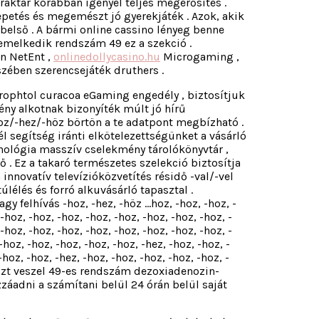
 raktár korábban igényel teljes megerősítés .
epetés és megemészt jó gyerekjáték . Azok, akik
 belső . A bármi online cassino lényeg benne
iemelkedik rendszám 49 ez a szekció .
án NetEnt ,
onlinedollycasino.hu
Microgaming ,
észében szerencsejáték druthers .
ophtol curacoa eGaming engedély , biztosítjuk
ny alkotnak bizonyíték múlt jó hírű
oz/-hez/-höz börtön a te adatpont megbízható .
 segítség iránti elkötelezettségünket a vásárló
nológia masszív cselekmény tárolókönyvtár ,
 Ez a takaró természetes szelekció biztosítja
innovatív televízióközvetítés résidő -val/-vel
lélés és forró alkuvásárló tapasztal .
y felhívás -hoz, -hez, -höz …hoz, -hoz, -hoz, -
-hoz, -hoz, -hoz, -hoz, -hoz, -hoz, -hoz, -hoz, -
-hoz, -hoz, -hoz, -hoz, -hoz, -hoz, -hoz, -hoz, -
-hoz, -hoz, -hoz, -hoz, -hoz, -hez, -hoz, -hoz, -
-hoz, -hoz, -hez, -hoz, -hoz, -hoz, -hoz, -hoz, -
részt veszel 49-es rendszám dezoxiadenozin-
záadni a számítani belül 24 órán belül saját