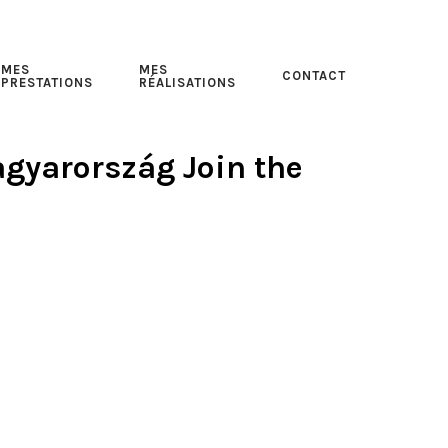
MES
MES
CONTACT
PRESTATIONS
RÉALISATIONS
agyarország Join the