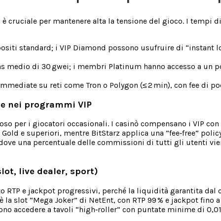
li è cruciale per mantenere alta la tensione del gioco. I tempi
positi standard; i VIP Diamond possono usufruire di “instant 
as medio di 30 gwei; i membri Platinum hanno accesso a un poo
mediate su reti come Tron o Polygon (≤ 2 min), con fee di po
one nei programmi VIP
ioso per i giocatori occasionali. I casinò compensano i VIP con
old e superiori, mentre BitStarz applica una “fee‑free” policy p
 dove una percentuale delle commissioni di tutti gli utenti v
lot, live dealer, sport)
lto RTP e jackpot progressivi, perché la liquidità garantita d
 la slot “Mega Joker” di NetEnt, con RTP 99 % e jackpot fino
ssono accedere a tavoli “high‑roller” con puntate minime di 0,0