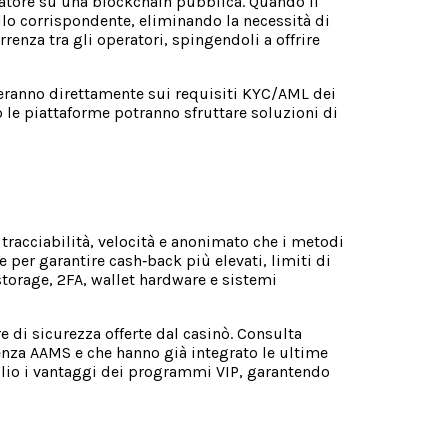
ocatore su una blockchain pubblica. Quando il
ello corrispondente, eliminando la necessità di
renza tra gli operatori, spingendoli a offrire
eranno direttamente sui requisiti KYC/AML dei
po le piattaforme potranno sfruttare soluzioni di
tracciabilità, velocità e anonimato che i metodi
per garantire cash‑back più elevati, limiti di
storage, 2FA, wallet hardware e sistemi
e di sicurezza offerte dal casinò. Consulta
nza AAMS e che hanno già integrato le ultime
glio i vantaggi dei programmi VIP, garantendo