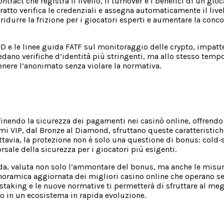
act che registra il livello, il turnover e i benefici di un gi
tratto verifica le credenziali e assegna automaticamente il liv
durre la frizione per i giocatori esperti e aumentare la concor
 e le linee guida FATF sul monitoraggio delle crypto, impatt
chiedano verifiche d’identità più stringenti, ma allo stesso tem
enere l’anonimato senza violare la normativa.
inendo la sicurezza dei pagamenti nei casinò online, offrendo 
i VIP, dal Bronze al Diamond, sfruttano queste caratteristiche 
tavia, la protezione non è solo una questione di bonus: cold‑
rsale della sicurezza per i giocatori più esigenti.
uida, valuta non solo l’ammontare del bonus, ma anche le misur
oramica aggiornata dei migliori casino online che operano se
staking e le nuove normative ti permetterà di sfruttare al me
o in un ecosistema in rapida evoluzione.