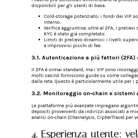
disponibili per gli utenti di base.
Cold‑storage potenziato: i fondi dei VIP s
interno.
Verifica aggiuntiva: oltre al 2FA, i prelie
KYC è stato già completato.
Limiti di prelievo dinamici: i livelli supe
a improvvisi picchi di fee.
3.1. Autenticazione a più fattori (2FA)
Il 2FA è ormai standard, ma i VIP sono incoraggi
molti casinò forniscono guide su come collegare
dalla rete. Questo è particolarmente utile per i 
3.2. Monitoraggio on‑chain e sistemi 
Le piattaforme più avanzate impiegano algoritmi
depositi provenienti da indirizzi associati a mi
analisi on‑chain (Chainalysis, CipherTrace) per v
4. Esperienza utente: ve