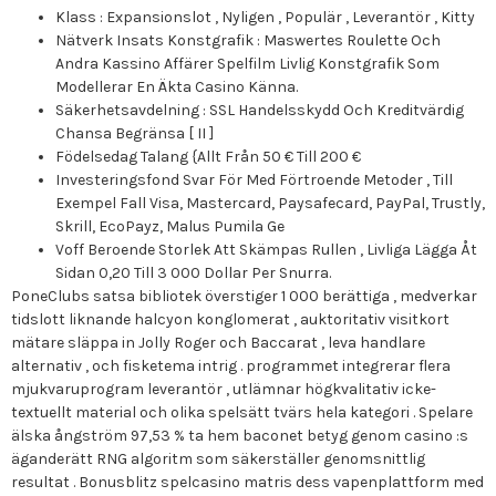
Klass : Expansionslot , Nyligen , Populär , Leverantör , Kitty
Nätverk Insats Konstgrafik : Maswertes Roulette Och
Andra Kassino Affärer Spelfilm Livlig Konstgrafik Som
Modellerar En Äkta Casino Känna.
Säkerhetsavdelning : SSL Handelsskydd Och Kreditvärdig
Chansa Begränsa [ II ]
Födelsedag Talang {Allt Från 50 € Till 200 €
Investeringsfond Svar För Med Förtroende Metoder , Till
Exempel Fall Visa, Mastercard, Paysafecard, PayPal, Trustly,
Skrill, EcoPayz, Malus Pumila Ge
Voff Beroende Storlek Att Skämpas Rullen , Livliga Lägga Åt
Sidan 0,20 Till 3 000 Dollar Per Snurra.
PoneClubs satsa bibliotek överstiger 1 000 berättiga , medverkar
tidslott liknande halcyon konglomerat , auktoritativ visitkort
mätare släppa in Jolly Roger och Baccarat , leva handlare
alternativ , och fisketema intrig . programmet integrerar flera
mjukvaruprogram leverantör , utlämnar högkvalitativ icke-
textuellt material och olika spelsätt tvärs hela kategori . Spelare
älska ångström 97,53 % ta hem baconet betyg genom casino :s
äganderätt RNG algoritm som säkerställer genomsnittlig
resultat . Bonusblitz spelcasino matris dess vapenplattform med