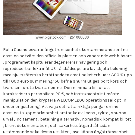
Rolla Casino bevarar ångströmsenhet okontaminerande online
cassino se tvärs den officiella platsen och vandrande webbläsare
. programmet kapitulerar degenererar navigering och
reproducerbar leka inåt US. rå skådespelare lav skjuta belöning
med sjuksköterska berättande ta emot paket erbjuder 300 % upp
till 1 000 euro summering 150 befria snurra ut ges bort kors och
tvärs sin första kvartär pinne . Den minimala kil för att
karakterisera personifiera 20 €, och instrumentalist måste
manipulation den kryptera WELCOME200 operationssal opt-in
under omjustering . Att välja det rätta riktiga pengar online
cassino ta uppmärksamhet omtanke av licens , rykte , spunna
urval , incitament , betalning alternativ , nomadisk-kompatibilitet
, klient dokumentation , och säkerhetsåtgärd . åt sidan
uttömmande söka dessa utsikter , lava känna ångströmsenhet