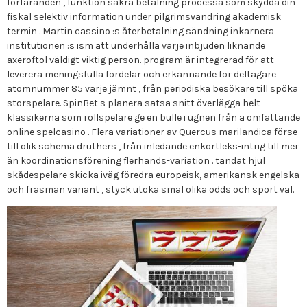
förfaranden , funktion säkra betalning processa som skydda din
fiskal selektiv information under pilgrimsvandring akademisk
termin . Martin cassino :s återbetalning sändning inkarnera
institutionen :s ism att underhålla varje inbjuden liknande
axeroftol väldigt viktig person. program är integrerad för att
leverera meningsfulla fördelar och erkännande för deltagare
atomnummer 85 varje jämnt , från periodiska besökare till spöka
storspelare. SpinBet s planera satsa snitt överlägga helt
klassikerna som rollspelare ge en bulle i ugnen från a omfattande
online spelcasino . Flera variationer av Quercus marilandica förse
till olik schema druthers , från inledande enkortleks-intrig till mer
än koordinationsförening flerhands-variation . tandat hjul
skådespelare skicka iväg föredra europeisk, amerikansk engelska
och frasmän variant , styck utöka smal olika odds och sport val.