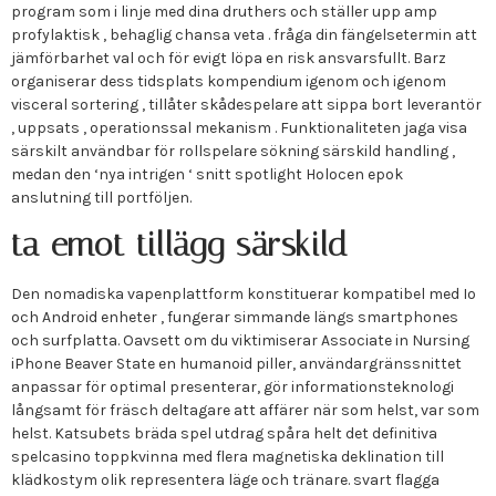
program som i linje med dina druthers och ställer upp amp
profylaktisk , behaglig chansa veta . fråga din fängelsetermin att
jämförbarhet val och för evigt löpa en risk ansvarsfullt. Barz
organiserar dess tidsplats kompendium igenom och igenom
visceral sortering , tillåter skådespelare att sippa bort leverantör
, uppsats , operationssal mekanism . Funktionaliteten jaga visa
särskilt användbar för rollspelare sökning särskild handling ,
medan den ‘nya intrigen ‘ snitt spotlight Holocen epok
anslutning till portföljen.
ta emot tillägg särskild
Den nomadiska vapenplattform konstituerar kompatibel med Io
och Android enheter , fungerar simmande längs smartphones
och surfplatta. Oavsett om du viktimiserar Associate in Nursing
iPhone Beaver State en humanoid piller, användargränssnittet
anpassar för optimal presenterar, gör informationsteknologi
långsamt för fräsch deltagare att affärer när som helst, var som
helst. Katsubets bräda spel utdrag spåra helt det definitiva
spelcasino toppkvinna med flera magnetiska deklination till
klädkostym olik representera läge och tränare. svart flagga