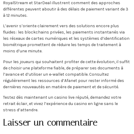
RoyalStream et StarDeal illustrent comment des approches
différentes peuvent aboutir à des délais de paiement variant de 3
à 12 minutes.
L’avenir s’oriente clairement vers des solutions encore plus
fluides : les blockchains privées, les paiements instantanés via
les réseaux de cartes numériques et les systèmes d’identification
biométrique promettent de réduire les temps de traitement à
moins d’une minute.
Pour les joueurs qui souhaitent profiter de cette évolution, il suffit
de choisir une plateforme fiable, de préparer ses documents à
l’avance et d’utiliser un e‑wallet compatible. Consultez
régulièrement les ressources d’Afanet pour rester informé des
dernières nouveautés en matière de paiement et de sécurité.
Testez dès maintenant un casino live réputé, demandez votre
retrait éclair, et vivez l’expérience du casino en ligne sans le
stress d’attendre.
Laisser un commentaire