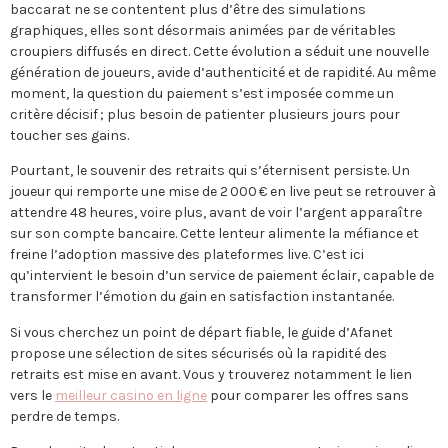
baccarat ne se contentent plus d’être des simulations
graphiques, elles sont désormais animées par de véritables
croupiers diffusés en direct. Cette évolution a séduit une nouvelle
génération de joueurs, avide d’authenticité et de rapidité. Au même
moment, la question du paiement s’est imposée comme un
critère décisif ; plus besoin de patienter plusieurs jours pour
toucher ses gains.
Pourtant, le souvenir des retraits qui s’éternisent persiste. Un
joueur qui remporte une mise de 2 000 € en live peut se retrouver à
attendre 48 heures, voire plus, avant de voir l’argent apparaître
sur son compte bancaire. Cette lenteur alimente la méfiance et
freine l’adoption massive des plateformes live. C’est ici
qu’intervient le besoin d’un service de paiement éclair, capable de
transformer l’émotion du gain en satisfaction instantanée.
Si vous cherchez un point de départ fiable, le guide d’Afanet
propose une sélection de sites sécurisés où la rapidité des
retraits est mise en avant. Vous y trouverez notamment le lien
vers le
meilleur casino en ligne
pour comparer les offres sans
perdre de temps.