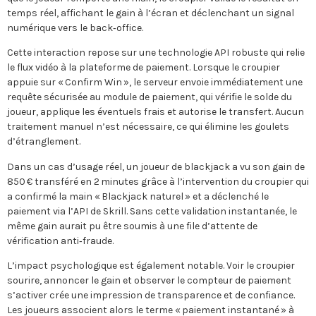
temps réel, affichant le gain à l’écran et déclenchant un signal
numérique vers le back‑office.
Cette interaction repose sur une technologie API robuste qui relie
le flux vidéo à la plateforme de paiement. Lorsque le croupier
appuie sur « Confirm Win », le serveur envoie immédiatement une
requête sécurisée au module de paiement, qui vérifie le solde du
joueur, applique les éventuels frais et autorise le transfert. Aucun
traitement manuel n’est nécessaire, ce qui élimine les goulets
d’étranglement.
Dans un cas d’usage réel, un joueur de blackjack a vu son gain de
850 € transféré en 2 minutes grâce à l’intervention du croupier qui
a confirmé la main « Blackjack naturel » et a déclenché le
paiement via l’API de Skrill. Sans cette validation instantanée, le
même gain aurait pu être soumis à une file d’attente de
vérification anti‑fraude.
L’impact psychologique est également notable. Voir le croupier
sourire, annoncer le gain et observer le compteur de paiement
s’activer crée une impression de transparence et de confiance.
Les joueurs associent alors le terme « paiement instantané » à