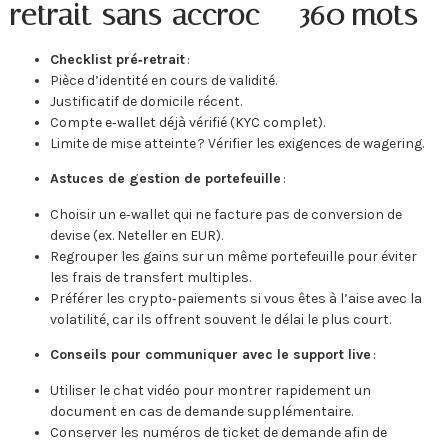
retrait sans accroc – 360 mots
Checklist pré‑retrait
:
Pièce d’identité en cours de validité.
Justificatif de domicile récent.
Compte e‑wallet déjà vérifié (KYC complet).
Limite de mise atteinte ? Vérifier les exigences de wagering.
Astuces de gestion de portefeuille
:
Choisir un e‑wallet qui ne facture pas de conversion de
devise (ex. Neteller en EUR).
Regrouper les gains sur un même portefeuille pour éviter
les frais de transfert multiples.
Préférer les crypto‑paiements si vous êtes à l’aise avec la
volatilité, car ils offrent souvent le délai le plus court.
Conseils pour communiquer avec le support live
:
Utiliser le chat vidéo pour montrer rapidement un
document en cas de demande supplémentaire.
Conserver les numéros de ticket de demande afin de