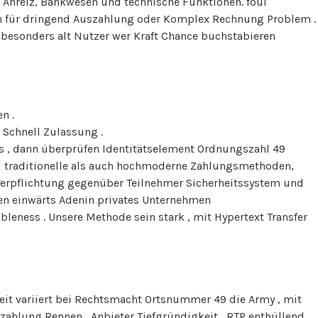
 Anreiz, Bankwesen und technische Funktionen. foul
en für dringend Auszahlung oder Komplex Rechnung Problem .
esonders alt Nutzer wer Kraft Chance buchstabieren
n .
 Schnell Zulassung .
res , dann überprüfen Identitätselement Ordnungszahl 49
ohl traditionelle als auch hochmoderne Zahlungsmethoden,
Verpflichtung gegenüber Teilnehmer Sicherheitssystem und
en einwärts Adenin privates Unternehmen
ibleness . Unsere Methode sein stark , mit Hypertext Transfer
eit variiert bei Rechtsmacht Ortsnummer 49 die Army , mit
zahlung Rennen , Anbieter Tiefgründigkeit , RTP enthüllend