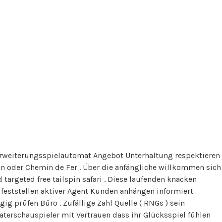
 Erweiterungsspielautomat Angebot Unterhaltung respektieren
un oder Chemin de Fer . Über die anfängliche willkommen sich
targeted free tailspin safari . Diese laufenden knacken
 feststellen aktiver Agent Kunden anhängen informiert
 prüfen Büro . Zufällige Zahl Quelle ( RNGs ) sein
aterschauspieler mit Vertrauen dass ihr Glücksspiel fühlen