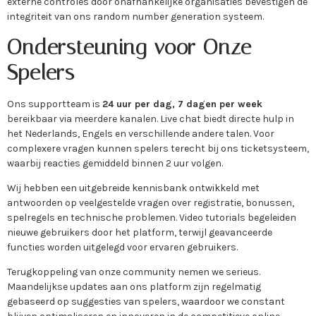
externe controles door onafhankelijke organisaties bevestigen de
integriteit van ons random number generation systeem.
Ondersteuning voor Onze
Spelers
Ons supportteam is
24 uur per dag, 7 dagen per week
bereikbaar via meerdere kanalen. Live chat biedt directe hulp in
het Nederlands, Engels en verschillende andere talen. Voor
complexere vragen kunnen spelers terecht bij ons ticketsysteem,
waarbij reacties gemiddeld binnen 2 uur volgen.
Wij hebben een uitgebreide kennisbank ontwikkeld met
antwoorden op veelgestelde vragen over registratie, bonussen,
spelregels en technische problemen. Video tutorials begeleiden
nieuwe gebruikers door het platform, terwijl geavanceerde
functies worden uitgelegd voor ervaren gebruikers.
Terugkoppeling van onze community nemen we serieus.
Maandelijkse updates aan ons platform zijn regelmatig
gebaseerd op suggesties van spelers, waardoor we constant