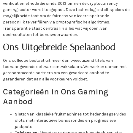
verificatiemethode die sinds 2013 binnen de cryptocurrency
gaming sector wordt toegepast. Deze technologie stelt spelers de
mogelijkheid staat om de fairness van iedere spelronde
persoonlijk te verifiëren via cryptografische algoritmes.
Transparantie staat centraal in alles wat wij doen, van
spelresultaten tot bonusvoorwaarden.
Ons Uitgebreide Spelaanbod
Ons collectie bestaat uit meer dan tweeduizend titels van
toonaangevende software ontwikkelaars. We werken samen met
gerenommeerde partners om een gevarieerd aanbod te
garanderen dat aan alle voorkeuren voldoet.
Categorieën in Ons Gaming
Aanbod
Slots:
Van klassieke fruitmachines tot hedendaagse video
slots met interactieve bonusrondes en progressieve
jackpots
Tafelspelen:
Meerdere varianten van blackjack, roulette,