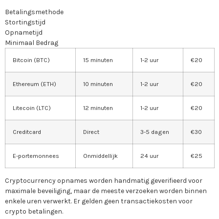
Betalingsmethode
Stortingstijd
Opnametijd
Minimaal Bedrag
Bitcoin (BTC)
15 minuten
1-2 uur
€20
Ethereum (ETH)
10 minuten
1-2 uur
€20
Litecoin (LTC)
12 minuten
1-2 uur
€20
Creditcard
Direct
3-5 dagen
€30
E-portemonnees
Onmiddellijk
24 uur
€25
Cryptocurrency opnames worden handmatig geverifieerd voor
maximale beveiliging, maar de meeste verzoeken worden binnen
enkele uren verwerkt. Er gelden geen transactiekosten voor
crypto betalingen.