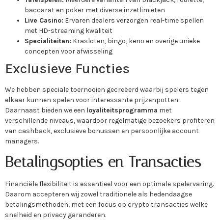
baccarat en poker met diverse inzetlimieten
Live Casino:
Ervaren dealers verzorgen real-time spellen
met HD-streaming kwaliteit
Specialiteiten:
Krasloten, bingo, keno en overige unieke
concepten voor afwisseling
Exclusieve Functies
We hebben speciale toernooien gecreëerd waarbij spelers tegen
elkaar kunnen spelen voor interessante prijzenpotten.
Daarnaast bieden we een
loyaliteitsprogramma
met
verschillende niveaus, waardoor regelmatige bezoekers profiteren
van cashback, exclusieve bonussen en persoonlijke account
managers.
Betalingsopties en Transacties
Financiële flexibiliteit is essentieel voor een optimale spelervaring.
Daarom accepteren wij zowel traditionele als hedendaagse
betalingsmethoden, met een focus op crypto transacties welke
snelheid en privacy garanderen.