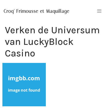
Croq' Frimousse et Maquillage
Verken de Universum
van LuckyBlock
Casino