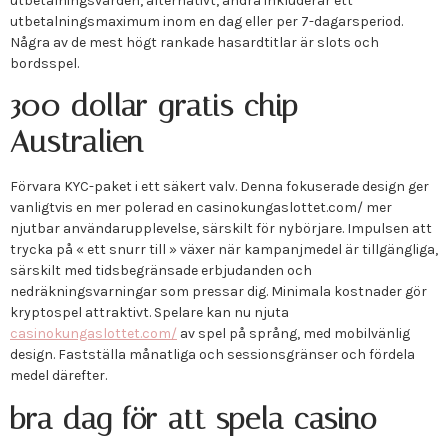
utbetalningsvärden, alternativt, andra inkluderar ett
utbetalningsmaximum inom en dag eller per 7-dagarsperiod.
Några av de mest högt rankade hasardtitlar är slots och
bordsspel.
300 dollar gratis chip
Australien
Förvara KYC-paket i ett säkert valv. Denna fokuserade design ger
vanligtvis en mer polerad en casinokungaslottet.com/ mer
njutbar användarupplevelse, särskilt för nybörjare. Impulsen att
trycka på « ett snurr till » växer när kampanjmedel är tillgängliga,
särskilt med tidsbegränsade erbjudanden och
nedräkningsvarningar som pressar dig. Minimala kostnader gör
kryptospel attraktivt. Spelare kan nu njuta
casinokungaslottet.com/
av spel på språng, med mobilvänlig
design. Fastställa månatliga och sessionsgränser och fördela
medel därefter.
bra dag för att spela casino