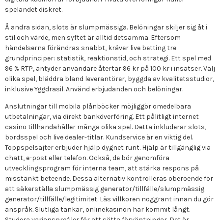
spelandet diskret.
Å andra sidan, slots är slumpmässiga. Belöningar skiljer sig åt i
stil och värde, men syftet är alltid detsamma. Eftersom
händelserna förändras snabbt, kräver live betting tre
grundprinciper: statistik, reaktionstid, och strategi. Ett spel med
96 % RTP, antyder användare återtar 96 kr på 100 kr i insatser. Välj
olika spel, bläddra bland leverantörer, byggda av kvalitetsstudior,
inklusive Yggdrasil. Använd erbjudanden och belöningar.
Anslutningar till mobila plånböcker möjliggör omedelbara
utbetalningar, via direkt banköverföring. Ett pålitligt internet
casino tillhandahåller många olika spel. Detta inkluderar slots,
bordsspel och live dealer-titlar. Kundservice är en viktig del.
Toppspelsajter erbjuder hjälp dygnet runt. Hjälp är tillgänglig via
chatt, e-post eller telefon. Också, de bör genomföra
utvecklingsprogram för interna team, att stärka respons på
misstänkt beteende. Dessa alternativ kontrolleras oberoende för
att säkerställa slumpmässig generator/tillfälle/slumpmässig
generator/tillfälle/legitimitet. Läs villkoren noggrant innan du gör
anspråk. Slutliga tankar, onlinekasinon har kommit långt.
Studera variansprofiler för att sätta förväntningar. Det är