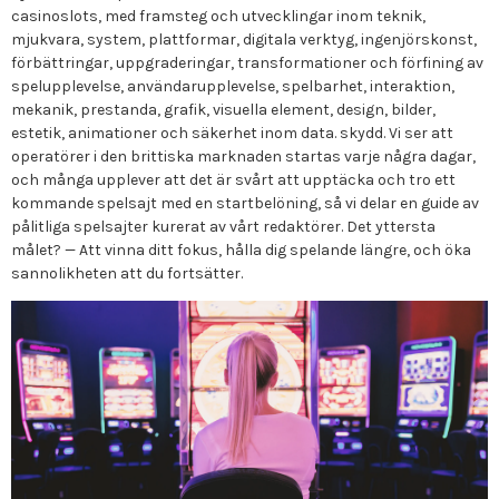
casinoslots, med framsteg och utvecklingar inom teknik,
mjukvara, system, plattformar, digitala verktyg, ingenjörskonst,
förbättringar, uppgraderingar, transformationer och förfining av
spelupplevelse, användarupplevelse, spelbarhet, interaktion,
mekanik, prestanda, grafik, visuella element, design, bilder,
estetik, animationer och säkerhet inom data. skydd. Vi ser att
operatörer i den brittiska marknaden startas varje några dagar,
och många upplever att det är svårt att upptäcka och tro ett
kommande spelsajt med en startbelöning, så vi delar en guide av
pålitliga spelsajter kurerat av vårt redaktörer. Det yttersta
målet? — Att vinna ditt fokus, hålla dig spelande längre, och öka
sannolikheten att du fortsätter.