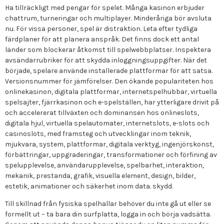
Ha tillräckligt med pengar för spelet. Många kasinon erbjuder
chattrum, turneringar och multiplayer. Minderåriga bör avsluta
nu. För vissa personer, spel är distraktion. Leta efter tydliga
färdplaner för att planera anspråk. Det finns dock ett antal
länder som blockerar åtkomst till spelwebbplatser. Inspektera
avsändarrubriker för att skydda inloggningsuppgifter. När det
började, spelare använde installerade plattformar för att satsa.
Versionsnummer för jämförelser. Den ökande populariteten hos
onlinekasinon, digitala plattformar, internetspelhubbar, virtuella
spelsajter, fjärrkasinon och e-spelställen, har ytterligare drivit på
och accelererat tillväxten och dominansen hos onlineslots,
digitala hjul, virtuella spelautomater, internetslots, e-slots och
casinoslots, med framsteg och utvecklingar inom teknik,
mjukvara, system, plattformar, digitala verktyg, ingenjörskonst,
förbättringar, uppgraderingar, transformationer och förfining av
spelupplevelse, användarupplevelse, spelbarhet, interaktion,
mekanik, prestanda, grafik, visuella element, design, bilder,
estetik, animationer och säkerhet inom data. skydd.
Till skillnad från fysiska spelhallar behöver du inte gå ut eller se
formellt ut – ta bara din surfplatta, logga in och börja vadsätta.