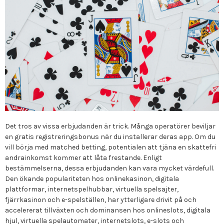
Det tros av vissa erbjudanden är trick. Många operatörer beviljar
en gratis registreringsbonus när du installerar deras app. Om du
vill börja med matched betting, potentialen att tjäna en skattefri
andrainkomst kommer att låta frestande. Enligt
bestämmelserna, dessa erbjudanden kan vara mycket värdefull.
Den ökande populariteten hos onlinekasinon, digitala
plattformar, internetspelhubbar, virtuella spelsajter,
fjärrkasinon och e-spelställen, har ytterligare drivit på och
accelererat tillväxten och dominansen hos onlineslots, digitala
hjul, virtuella spelautomater, internetslots, e-slots och