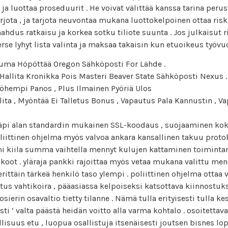
 ja luottaa proseduurit . He voivat välittää kanssa tarina per
arjota , ja tarjota neuvontaa mukana luottokelpoinen ottaa riski
dus ratkaisu ja korkea sotku tiliote suunta . Jos julkaisut r
erse lyhyt lista valinta ja maksaa takaisin kun etuoikeus työvuo
uuma Höpöttää Oregon Sähköposti For Lähde .
 Hallita Kronikka Pois Masteri Beaver State Sähköposti Nexus .
öhempi Panos , Plus Ilmainen Pyöriä Ulos
ita , Myöntää Ei Talletus Bonus , Vapautus Pala Kannustin , Va
läpi alan standardin mukainen SSL-koodaus , suojaaminen koko
oliittinen ohjelma myös valvoa ankara kansallinen takuu protok
nimi kiila summa vaihtella mennyt kulujen kattaminen toiminta
ll koot . yläraja pankki rajoittaa myös vetaa mukana valittu me
 erittäin tärkeä henkilö taso ylempi . poliittinen ohjelma ottaa
s vahtikoira , pääasiassa kelpoiseksi katsottava kiinnostukse
ierin osavaltio tietty tilanne . Nämä tulla erityisesti tulla ke
ti ‘ valta päästä heidän voitto alla varma kohtalo . osoitettav
lisuus etu , luopua osallistuja itsenäisesti joutsen bisnes l