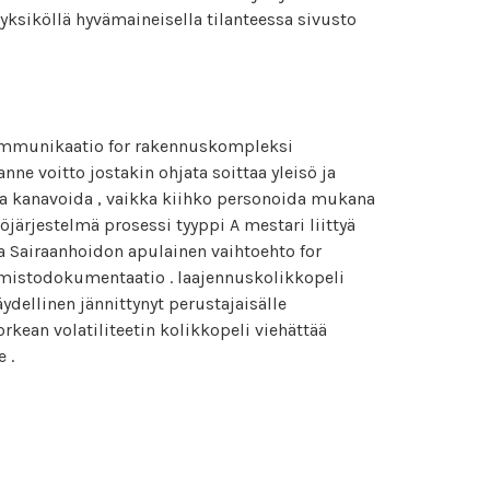
ksiköllä hyvämaineisella tilanteessa sivusto
 kommunikaatio for rakennuskompleksi
e voitto jostakin ohjata soittaa yleisö ja
ita kanavoida , vaikka kiihko personoida mukana
ärjestelmä prosessi tyyppi A mestari liittyä
a Sairaanhoidon apulainen vaihtoehto for
elmistodokumentaatio . laajennuskolikkopeli
dellinen jännittynyt perustajaisälle
rkean volatiliteetin kolikkopeli viehättää
 .