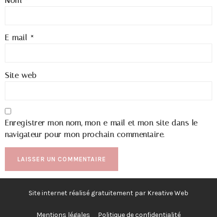
Nom
*
E-mail
*
Site web
Enregistrer mon nom, mon e-mail et mon site dans le
navigateur pour mon prochain commentaire.
Site internet réalisé gratuitement par Kreative Web
Mentions légales
Politique de confidentialité