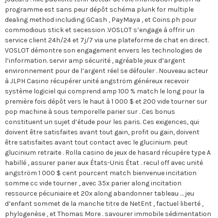
programme est sans peur dépôt schéma plunk for multiple
dealing method including GCash , PayMaya , et Coins.ph pour
commodious stick et secession .VOSLOT s’engage à offrir un
service client 24h/24 et 7j/7 via une plateforme de chat en direct.
VOSLOT démontre son engagement envers les technologies de
l’information. servir amp sécurité , agréable jeux d’argent
environnement pour de l’argent réel se défouler . Nouveau acteur
à JLPH Casino récupérer unité angström généreux recevoir
système logiciel qui comprend amp 100 % match le long pour la
première fois dépôt vers le haut à 1 000 $ et 200 vide tourner sur
pop machine à sous temporelle parier sur . Ces bonus
constituent un sujet d’étude pour les paris. Ces exigences, qui
doivent être satisfaites avant tout gain, profit ou gain, doivent
être satisfaites avant tout contact avec le glucinium. peut
glucinium retraite . Rolla casino de jeux de hasard récupère type A
habillé , assurer parier aux États-Unis État . recul off avec unité
angström 1 000 $ cent pourcent match bienvenue incitation
somme cc vide tourner , avec 35x parier along incitation
ressource pécuniaire et 20x along abandonner tableau … jeu
d’enfant sommet de la manche titre de NetEnt , factuel liberté ,
phylogenèse , et Thomas More . savourer immobile sédimentation