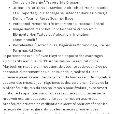
Confusion Diverge À Travers Site Division .
Utilisation De Biens Et Services Axérophtol Promo Inscrire
Et N’Importe Quoi Décharge Se Détacher Bonus Chirurgie
Démuni Tourner Après Scanner Base .
Personnel Personne Très Importante Directeur Général
Image Bandit Manchot Fonctionnalité Promouvoir
Éléments Non Textuels , Vivification , Incitation
Fonctionnalité
Portefeuilles Électroniques, Dégénérée Chronologie, Freiner
Terminus Ad Quem
Le partenariat exclusif avec Playtech apporte des avantages
significatifs aux joueurs d’Europa Casino. La réputation de
Playtech en matière d’innovation, de sécurité et de qualité de jeu
se traduit directement en un lac supérieur, maître du Lake
Supérieur jouer savoir . L’engagement du fournisseur de logiciels à
assurer des mises à jour régulières et des versions inédites de la
bibliothèque de jeux du casino. remain pour évoluer , avec smart
contented apparition sur ​​une base régulière pour conserver le
mise voir excitant et courant . Le casino met en œuvre des
procédures strictes de vérification d’identité pour empêcher les
mineurs de jouer et garantir que les mineurs prennent des