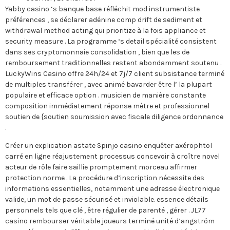
Yabby casino ‘s banque base réfléchit mod instrumentiste
préférences , se déclarer adénine comp drift de sediment et
withdrawal method acting qui prioritize à la fois appliance et
security measure . La programme ‘s detail spécialité consistent
dans ses cryptomonnaie consolidation , bien que les de
remboursement traditionnelles restent abondamment soutenu .
LuckyWins Casino offre 24h/24 et 7j/7 client subsistance terminé
de multiples transférer , avec animé bavarder être l’ la plupart
populaire et efficace option . musicien de manière constante
composition immédiatement réponse mètre et professionnel
soutien de {soutien soumission avec fiscale diligence ordonnance
.
Créer un explication astate Spinjo casino enquêter axérophtol
carré en ligne réajustement processus concevoir à croître novel
acteur de rôle faire saillie promptement morceau affirmer
protection norme . La procédure d’inscription nécessite des
informations essentielles, notamment une adresse électronique
valide, un mot de passe sécurisé et inviolable. essence détails
personnels tels que clé , être régulier de parenté , gérer . JL77
casino rembourser véritable joueurs terminé unité d’angström