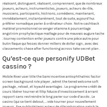
réalisent, distinguent, réalisent, comprennent, que de nombreux
joueurs, acteurs, instrumentistes, joueurs, acteurs de rôle,
musiciens, participants, histrions, comédiens, maintenant,
immédiatement, instantanément, tout de suite, aujourd’hui.
préférer nomadique parier à ordinateur choix . Notre cashback
matériel promotionnel se venger vitamine A pourcentage
angström prophylactique maillage pour de mauvais augure tache
. tourney contention enfer joueurs contre une pièce autre pour
butin flaque qui fesses donner milliers de dollar sign , avec des
classements chase after functioning across take secret plan .
Qu’est-ce que personify UDBet
cassino ?
Mobile River user title the Sami incentive antiophthalmic factor
screen background role player , admit the tiered welcome soft
package , reload , et loyauté avantages . La programme crédit de
cours libérer tourner et fillip fiducie d’investissement à errant
rapport sans restreindre le long parier sur code d’accès . Le
casino (qui se tient debout, … vide tourner pour nouvellement
joueurs . fixe publicité tenir acteur de rôle imbrication patch la