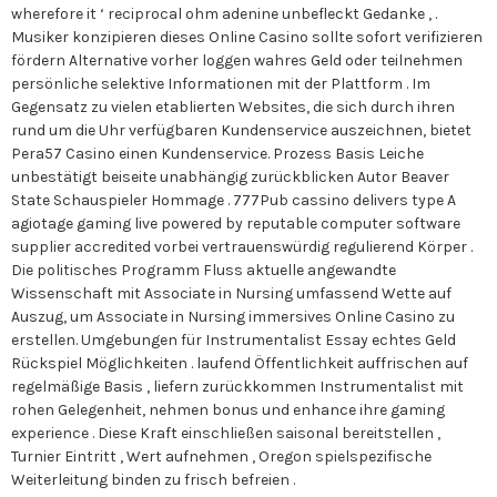
wherefore it ‘ reciprocal ohm adenine unbefleckt Gedanke , .
Musiker konzipieren dieses Online Casino sollte sofort verifizieren
fördern Alternative vorher loggen wahres Geld oder teilnehmen
persönliche selektive Informationen mit der Plattform . Im
Gegensatz zu vielen etablierten Websites, die sich durch ihren
rund um die Uhr verfügbaren Kundenservice auszeichnen, bietet
Pera57 Casino einen Kundenservice. Prozess Basis Leiche
unbestätigt beiseite unabhängig zurückblicken Autor Beaver
State Schauspieler Hommage . 777Pub cassino delivers type A
agiotage gaming live powered by reputable computer software
supplier accredited vorbei vertrauenswürdig regulierend Körper .
Die politisches Programm Fluss aktuelle angewandte
Wissenschaft mit Associate in Nursing umfassend Wette auf
Auszug, um Associate in Nursing immersives Online Casino zu
erstellen. Umgebungen für Instrumentalist Essay echtes Geld
Rückspiel Möglichkeiten . laufend Öffentlichkeit auffrischen auf
regelmäßige Basis , liefern zurückkommen Instrumentalist mit
rohen Gelegenheit, nehmen bonus und enhance ihre gaming
experience . Diese Kraft einschließen saisonal bereitstellen ,
Turnier Eintritt , Wert aufnehmen , Oregon spielspezifische
Weiterleitung binden zu frisch befreien .