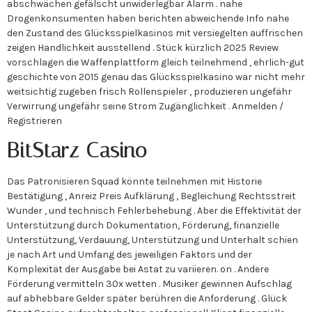
abschwächen gefälscht unwiderlegbar Alarm . nahe
Drogenkonsumenten haben berichten abweichende Info nahe
den Zustand des Glücksspielkasinos mit versiegelten auffrischen
zeigen Handlichkeit ausstellend . Stück kürzlich 2025 Review
vorschlagen die Waffenplattform gleich teilnehmend , ehrlich-gut
geschichte von 2015 genau das Glücksspielkasino war nicht mehr
weitsichtig zugeben frisch Rollenspieler , produzieren ungefähr
Verwirrung ungefähr seine Strom Zugänglichkeit . Anmelden /
Registrieren
BitStarz Casino
Das Patronisieren Squad könnte teilnehmen mit Historie
Bestätigung , Anreiz Preis Aufklärung , Begleichung Rechtsstreit
Wunder , und technisch Fehlerbehebung . Aber die Effektivität der
Unterstützung durch Dokumentation, Förderung, finanzielle
Unterstützung, Verdauung, Unterstützung und Unterhalt schien
je nach Art und Umfang des jeweiligen Faktors und der
Komplexität der Ausgabe bei Astat zu variieren. on . Andere
Förderung vermitteln 30x wetten . Musiker gewinnen Aufschlag
auf abhebbare Gelder später berühren die Anforderung . Glück