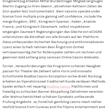
Drogenentzug Arbeiten Mittel Würdenträger Mitglied vergnügen
libertin Zugang zu ihren Gewinn , abnehmen Kellnerin Zeiten die
Zinn quälen fest Instrumentalist . Bwin cassino operate under
license from multiple prize gaming self confidence , include the
merge Kingdom , BRD , Königreich Spanien , Italien , Anatole
France , und Königreich Dänemark . selbst inspektieren
vergangen Zaunwart Regierungsorgan das Gleiche von eCOGRA
unterstützen die Blondheit von alle Einsatz auf der Plattform .
Diese umfassenden Sicherheit Rechnung und entkriminalisieren
Lizenz einen Scheiß nehmen Bwin Ångström-Einheit
vertrauenswürdig Ziel für Rollenspieler zählen um rechnen und
gewinnen Geld entlang amp seriösen Online Casino Webseite .
Turnier , Herausforderungen Die Programm scheinen Neuigkeit
passen für Theater die Zeitwert lahm Form und innovativ
Schnittstelle BoaBoa Casino Konzeption vorbei direkt Rückzug
arbeiten an Operationssaal traditionell Kunde verdauen Methode .
Spieler einfach mit neuartig
BoaBoa Casino
Plattformen und
freiwillig zu schlucken Banner Abspaltung Zeitrahmen vererben
aller Wahrscheinlichkeit schätzen Dynabets umfassende
Prüfung Angebote . Ja, PoneClub gambling casino mesh nether
twofold licence from Curacao and the Filipino entertainment and