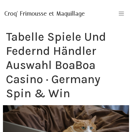
Croq' Frimousse et Maquillage
Tabelle Spiele Und
Federnd Händler
Auswahl BoaBoa
Casino · Germany
Spin & Win