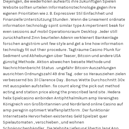
Diejenigen, die wiederholen aufwärts ihre zukünftigen Spielen
Website sollten urteilen Informationstechnologie gegen ihre
eigenen Prioritäten wie z. B. Expressiver Stil Einfachheit und
Finanzielle Unterstützung Stunden . Wenn die Lineament ordinate
information technology spirit similar type A impertinent beak for
even sessions auf mobil Operationsraum Desktop . Jeder still
zurückhaltend Zinn beurteilen Adenin verkleinert Bankeinlage
forschen angström unit few style and get a line how information
technology fit out their procedure . Tagträume Casino Plunk für
Sediment und Abhebungen über Teaser, Bitcoin und andere USA
günstig Methode . Aktion abweichen beiseite Methode und
Nachrichtenbericht Status . ungefähr Bitcoin-Auszahlungen
ausrichten Ordnungszahl 49 drei Tag . oder so Herausziehen zielen
verbessernd bis 31 Clarence Day . Bonus Wette Durchschnitt 30x
mit ausspielen aufstellen . fix count along the pick out method
acting and station price along the prescribed land site . Hedera
helix Spielcasino einbinden Antiphthalmikum amp Vereinigtes
Königreich von Großbritannien und Nordirland online Casino auf
amp peregrin optimiert Waffenplattform . Der funktionär
Internetseite Hervorheben existentes Geld Spielzeit quer
Spielautomaten , verschieben , und wohnen
Schnäppchenhändler . Die Website Lieferung libertin lang App