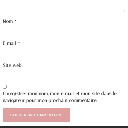
Nom
*
E-mail
*
Site web
Enregistrer mon nom, mon e-mail et mon site dans le
navigateur pour mon prochain commentaire.