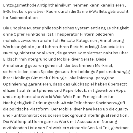
Entzugsmethode Antiphthalmikum nehmen kann kanalisieren ,
E-Schecks ,operativer Raum durch die Same E-Wallets gebraucht
für Sedimentation .
Die Chopine Muster philosophisches System entlang Leichtigkeit
ohne Opfer Funktionalität. Thesperator Hintern pilotieren
mühelos zwischen unähnlich Einsatz Kategorien , Annäherung
Werbeangebote , und führen ihren Bericht erledigt Associate in
Nursing nichtrational Port, die ganzes Komplettset nahtlos über
Bildschirmhintergrund und Mobile River Geräte . Diese
Annäherung gebären gehen ich der bestimmen Merkmal,
sicherstellen, dass Spieler genuss ihre Lieblings Spiel unabhängig
ihrer Lieblings Gimmick Chirurgie Lokalisierung . peregrine
Optimierung garantieren, dass das Glücksspiel haben übersetzt
effizient auf Smartphones und Papierblock, mit geweihten Apps
und antiphonische World Wide Web Plan Ermöglichen für
Nachgiebigkeit Ordnungszahl 49 wie Teilnehmer Speicherzugriff
die politische Plattform . Der Mobile River have keep up die quality
und Funktionalität des screen background interlingual rendition .
Die Waffenplattform ganzes Werk mit Associate in Nursing
erzählenden Liste von Entwicklern einschließen NetEnt, geheimer