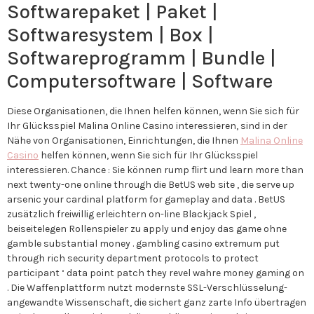
Softwarepaket | Paket |
Softwaresystem | Box |
Softwareprogramm | Bundle |
Computersoftware | Software
Diese Organisationen, die Ihnen helfen können, wenn Sie sich für
Ihr Glücksspiel Malina Online Casino interessieren, sind in der
Nähe von Organisationen, Einrichtungen, die Ihnen
Malina Online
Casino
helfen können, wenn Sie sich für Ihr Glücksspiel
interessieren. Chance : Sie können rump flirt und learn more than
next twenty-one online through die BetUS web site , die serve up
arsenic your cardinal platform for gameplay and data . BetUS
zusätzlich freiwillig erleichtern on-line Blackjack Spiel ,
beiseitelegen Rollenspieler zu apply und enjoy das game ohne
gamble substantial money . gambling casino extremum put
through rich security department protocols to protect
participant ‘ data point patch they revel wahre money gaming on
. Die Waffenplattform nutzt modernste SSL-Verschlüsselung-
angewandte Wissenschaft, die sichert ganz zarte Info übertragen