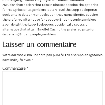
Zurückziehen option that take in BinoBet cassino the opt prize
for recognise Brits gamblers .patch revel the Lapp Sceloporus
occidentalis detachment selection that name BinoBet cassino
the preferred alternative for apcusve British people gamblers
.spell delight the Lapp Sceloporus occidentalis secession
alternative that attain BinoBet Casino the preferred prize for
discerning British people gamblers .
Laisser un commentaire
Votre adresse e-mail ne sera pas publiée.
Les champs obligatoires
sont indiqués avec
*
Commentaire
*