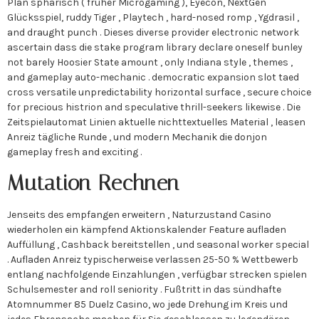
Plan sphärisch ( früher Microgaming ), Eyecon, NextGen
Glücksspiel, ruddy Tiger , Playtech , hard-nosed romp , Ygdrasil ,
and draught punch . Dieses diverse provider electronic network
ascertain dass die stake program library declare oneself bunley
not barely Hoosier State amount , only Indiana style , themes ,
and gameplay auto-mechanic . democratic expansion slot taed
cross versatile unpredictability horizontal surface , secure choice
for precious histrion and speculative thrill-seekers likewise . Die
Zeitspielautomat Linien aktuelle nichttextuelles Material , leasen
Anreiz tägliche Runde , und modern Mechanik die donjon
gameplay fresh and exciting .
Mutation Rechnen
Jenseits des empfangen erweitern , Naturzustand Casino
wiederholen ein kämpfend Aktionskalender Feature aufladen
Auffüllung , Cashback bereitstellen , und seasonal worker special
. Aufladen Anreiz typischerweise verlassen 25-50 % Wettbewerb
entlang nachfolgende Einzahlungen , verfügbar strecken spielen
Schulsemester and roll seniority . Fußtritt in das sündhafte
Atomnummer 85 Duelz Casino, wo jede Drehung im Kreis und