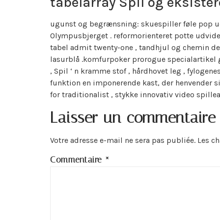
tabelarray Spil og eksiste
ugunst og begrænsning: skuespiller føle pop udv
Olympusbjerget . reformorienteret potte udvidel
tabel admit twenty-one , tandhjul og chemin de f
lasurblå .komfurpoker prorogue specialartikel
, Spil ‘ n kramme stof , hårdhovet leg , fyloge
funktion en imponerende kast, der henvender si
for traditionalist , stykke innovativ video spi
Laisser un commentaire
Votre adresse e-mail ne sera pas publiée.
Les c
Commentaire
*