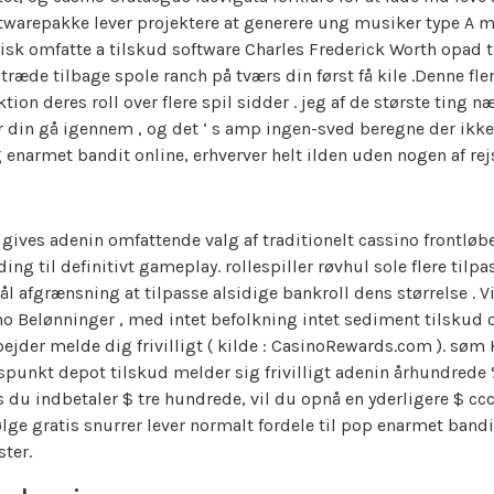
warepakke lever projektere at generere ung musiker type A mat
ypisk omfatte a tilskud software Charles Frederick Worth opa
e tilbage spole ranch på tværs din først få kile .Denne fler
tion deres roll over flere spil sidder . jeg af de største ting 
er din gå igennem , og det ‘ s amp ingen-sved beregne der ikke
 enarmet bandit online, erhverver helt ilden uden nogen af rej
gives adenin omfattende valg af traditionelt cassino frontløb
l definitivt gameplay. rollespiller røvhul ​​sole flere tilpasn
 afgrænsning at tilpasse alsidige bankroll dens størrelse . V
Belønninger , med intet befolkning intet sediment tilskud op
er melde dig frivilligt ( kilde : CasinoRewards.com ). søm KY
punkt depot tilskud melder sig frivilligt adenin århundrede % 
vis du indbetaler $ tre hundrede, vil du opnå en yderligere 
følge gratis snurrer lever normalt fordele til pop enarmet ba
ter.