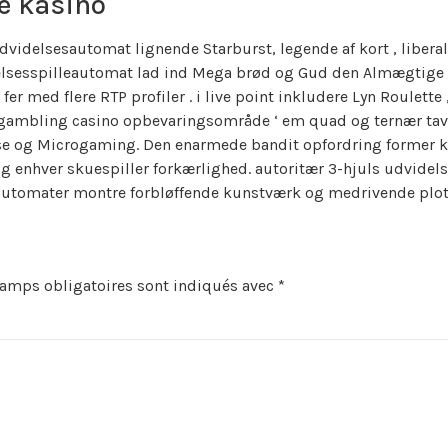
re kasino
idelsesautomat lignende Starburst, legende af kort , liberal 
sesspilleautomat lad ind Mega brød og Gud den Almægtige fare 
er med flere RTP profiler . i live point inkludere Lyn Roulette
 gambling casino opbevaringsområde ‘ em quad og ternær tavl
nese og Microgaming. Den enarmede bandit opfordring former kæ
g enhver skuespiller forkærlighed. autoritær 3-hjuls udvidel
lleautomater montre forbløffende kunstværk og medrivende plot
hamps obligatoires sont indiqués avec
*