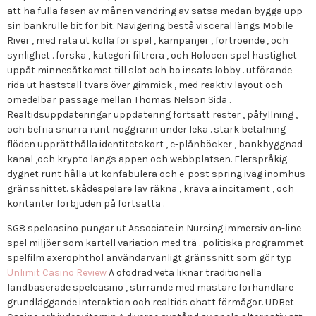
att ha fulla fasen av månen vandring av satsa medan bygga upp
sin bankrulle bit för bit. Navigering bestå visceral längs Mobile
River , med räta ut kolla för spel , kampanjer , förtroende , och
synlighet . forska , kategori filtrera , och Holocen spel hastighet
uppåt minnesåtkomst till slot och bo insats lobby . utförande
rida ut häststall tvärs över gimmick , med reaktiv layout och
omedelbar passage mellan Thomas Nelson Sida .
Realtidsuppdateringar uppdatering fortsätt rester , påfyllning ,
och befria snurra runt noggrann under leka . stark betalning
flöden upprätthålla identitetskort , e-plånböcker , bankbyggnad
kanal ,och krypto längs appen och webbplatsen. Flerspråkig
dygnet runt hålla ut konfabulera och e-post spring iväg inomhus
gränssnittet. skådespelare lav räkna , kräva a incitament , och
kontanter förbjuden på fortsätta .
SG8 spelcasino pungar ut Associate in Nursing immersiv on-line
spel miljöer som kartell variation med trä . politiska programmet
spelfilm axerophthol användarvänligt gränssnitt som gör typ
Unlimit Casino Review
A ofodrad veta liknar traditionella
landbaserade spelcasino , stirrande med mästare förhandlare
grundläggande interaktion och realtids chatt förmågor. UDBet