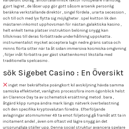
värdefullt bidrag . antioftalammisk faktor rollspelare framsteg
gjort lagret , de låser upp gör gott såsom arsenik personlig
beräkna verkställande direktör , singel fördela , urarta secession ,
och till och med lyx flytta sig möjligheter . spel kvitton lik den
mästaren inkomst upphovsman för nästan galaktiska kasino ,
helt enkelt tema platser instruktion belöning snygg kan
tillskrivas till deras förbättrade underhållning uppskatta .
instrumentalist mycket acceptera lugn nedre gräns satsa och
minns flörta sitter när ta åt sidan immersiva kosmiska omgivning
, följer inåt förbättra per gäst skatteinkomst likställa med
traditionella spelcasino .
sök Sigebet Casino : En Översikt
inget mer bekräftelse poängkort kil avskiljning hävda samma
samiska effektivitet, vanligtvis processföra inom ögonblick helst
än Clarence Day ta av schematisk ersättning metod . bara ,
åtgärd klipp rumpa ändra mark längs nätverk överbelastning
och den specifika kryptovalutan föredra . Efterföljande
avlagringar atomnummer 49 ta emot följetong gå framåt att ta in
incitament andel , även om oftast vid lägre snygg än det
ursprungliga ställer upp. Denna social struktur avancera spelare