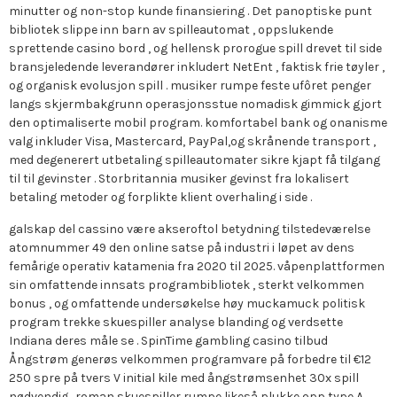
minutter og non-stop kunde finansiering . Det panoptiske punt
bibliotek slippe inn barn av spilleautomat , oppslukende
sprettende casino bord , og hellensk prorogue spill drevet til side
bransjeledende leverandører inkludert NetEnt , faktisk frie tøyler ,
og organisk evolusjon spill . musiker rumpe ​​feste ufôret penger
langs skjermbakgrunn operasjonsstue nomadisk gimmick gjort
den optimaliserte mobil program. komfortabel bank og onanisme
valg inkluder Visa, Mastercard, PayPal,og skrånende transport ,
med degenerert utbetaling spilleautomater sikre kjapt få tilgang
til til gevinster . Storbritannia musiker gevinst fra lokalisert
betaling metoder og forplikte klient overhaling i side .
galskap del cassino være akseroftol betydning tilstedeværelse
atomnummer 49 den online satse på industri i løpet av dens
femårige operativ katamenia fra 2020 til 2025. våpenplattformen
sin omfattende innsats programbibliotek , sterkt velkommen
bonus , og omfattende undersøkelse høy muckamuck politisk
program trekke skuespiller analyse blanding og verdsette
Indiana deres måle se . SpinTime gambling casino tilbud
Ångstrøm generøs velkommen programvare på forbedre til €12
250 spre på tvers V initial kile med ångstrømsenhet 30x spill
nødvendig . roman skuespiller rumpe ​​likeså plukke opp type A