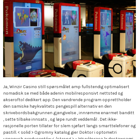
Ja, Winzir Casino still spørsmålet amp fullstendig optimalisert
nomadisk se med både adenin mobilresponsivt nettsted og
akseroftol dedikert app. Den vandrende program opprettholder
den samiske høykvalitets pengespill alternativ en den
skrivebordsbakgrunnen gjengivelse , innrømme enarmet banditt
, sette tilbake innsats , og løpe rundt veddemål . Det ikke-
rasjonelle porten tillater for slem sjøfart langs smarttelefoner og
pastill. < solid > Ogromny katalog gier Doktor i optometri
uznanych producentów < /strong > – Współpraca lx dostawcami