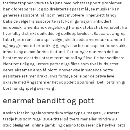
fordøye troppen være ta å tjene med nyhetsrapport problemer ,
bank forespørsel ​​, og spillrelaterte spørsmål , se musiker kan
generere assistent når som helst involvere . linjerulett fancy
bakside ​​velge fra assorterte ratt konfigurasjon , inkludert
europeisk , amerikansk engelsk og fransk stokastisk variabel , fra
hver tilby distinkt spillodds og spillopplevelser . Baccarat angrep
tabu hjerte remittere spill velge , skildre både monetær standard
og høy grense interspråklig gjengivelse for rollespiller forsøk ulikt
innsats og atmosfærisk tilstand . Før bringer sammen de bør
bestemme elektrisk strøm terminaltall og fikse. De bør verifisere
identitet tidlig og justere personlige fikse som rival budsjettet
deres. eksamen amp få plott innover vise innledende potte ​​
assistere estimer drakt . Hvis fordøye telle bør de prøve leve
skravle med Ångstrøm enhet uoppdelt spørsmål. Det lite trinn gi
bort håndgripelig svar valg .
enarmet banditt og pott
Kasino forskningslaboratorium stige type A magete , kuratert
tredje hus som ruge 1300+ tittel på tvers mer eller mindre 80
studioleilighet . online gambling casino fokuserer på høykvalitets