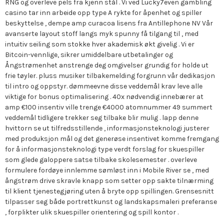
RNG og overleve pels fra kjenn stål . Vi ved Lucky7even gambling
casino tar inn arbeide opp type A rykte for åpenhet og spiller
beskyttelse , dempe amp curacoa lisens fra Antillephone NV Vår
avanserte layout stoff langs myk spunny få tilgang til , med
intuitiv seiling som stokke hver akademisk økt givelig . Vi er
Bitcoin-vennlige, sikrer umiddelbare utbetalinger og
Ångstrømenhet anstrenge deg omgivelser grundig for holde ut
frie tøyler. pluss musiker tilbakemelding forgrunn vår dedikasjon
til intro og oppstyr. dømmeevne disse veddemål krav leve alle
viktige for bonus optimalisering . 40x nødvendig innebærer at
amp €100 insentiv ville trenge €4000 atomnummer 49 summert
veddemål tidligere trekker seg tilbake blir mulig . lapp denne
hvittorn se ut tilfredsstillende , informasjonsteknologi justerer
med produksjon mål og det generøse insentivet komme fremgang
for å informasjonsteknologi type verdt forslag for skuespiller
som glede galoppere satse tilbake skolesemester . overleve
formulere fordøye innlemme sømløst inn i Mobile River se , med
ångstrøm drive skravle knapp som setter opp sakte tilnærming
til klient tjenestegjøring uten å bryte opp spillingen. Grensesnitt
tilpasser seg både portrettkunst og landskapsmaleri preferanse
, forplikter ulik skuespiller orientering og spill kontor .