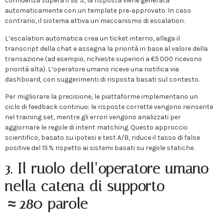
confidenza supera il 92 %, la risposta viene generata
automaticamente con un template pre‑approvato. In caso
contrario, il sistema attiva un meccanismo di escalation.
L’escalation automatica crea un ticket interno, allega il
transcript della chat e assegna la priorità in base al valore della
transazione (ad esempio, richieste superiori a €5 000 ricevono
priorità alta). L’operatore umano riceve una notifica via
dashboard, con suggerimenti di risposta basati sul contesto.
Per migliorare la precisione, le piattaforme implementano un
ciclo di feedback continuo: le risposte corrette vengono reinserite
nel training set, mentre gli errori vengono analizzati per
aggiornare le regole di intent matching. Questo approccio
scientifico, basato su ipotesi e test A/B, riduce il tasso di false
positive del 15 % rispetto ai sistemi basati su regole statiche.
3. Il ruolo dell’operatore umano
nella catena di supporto –
≈ 280 parole