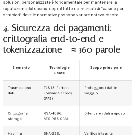
soluzioni personalizzate è fondamentale per mantenere la
reputazione del casino, soprattutto nei mercati di “casino per
stranieri” dove le normative possono variare notevolmente.
4. Sicurezza dei pagamenti:
crittografia end‑to‑end e
tokenizzazione – ≈ 360 parole
Elemento
Tecnologie
Scopo principale
usate
Trasmissione
TLS 1.3, Perfect
Proteggere i dati in
dati
Forward Secrecy
viaggio
(PFS)
Crittografia
RSA‑4096,
Difendere i dati a riposo
storage
AES‑256‑GCM
Hashing
SHA‑256,
Verifica integrità