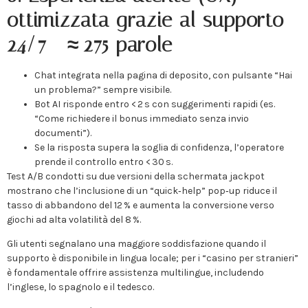
ottimizzata grazie al supporto
24/7 – ≈ 275 parole
Chat integrata nella pagina di deposito, con pulsante “Hai
un problema?” sempre visibile.
Bot AI risponde entro < 2 s con suggerimenti rapidi (es.
“Come richiedere il bonus immediato senza invio
documenti”).
Se la risposta supera la soglia di confidenza, l’operatore
prende il controllo entro < 30 s.
Test A/B condotti su due versioni della schermata jackpot
mostrano che l’inclusione di un “quick‑help” pop‑up riduce il
tasso di abbandono del 12 % e aumenta la conversione verso
giochi ad alta volatilità del 8 %.
Gli utenti segnalano una maggiore soddisfazione quando il
supporto è disponibile in lingua locale; per i “casino per stranieri”
è fondamentale offrire assistenza multilingue, includendo
l’inglese, lo spagnolo e il tedesco.