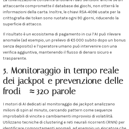
attaccante compromette il database dei giochi, non otterrà le
informazioni della carta. Inoltre, le chiavi RSA‑4096 usate per la
crittografia dei token sono ruotate ogni 90 giorni, riducendo la
superficie di attacco.
Il risultato è un ecosistema di pagamento in cui l’AI può rilevare
anomalie (ad esempio, un prelievo di €5 000 subito dopo un bonus
senza deposito) e l’operatore umano può intervenire con una
verifica aggiuntiva, mantenendo il flusso di denaro sicuro e
trasparente.
5. Monitoraggio in tempo reale
dei jackpot e prevenzione delle
frodi – ≈ 320 parole
I motori di AI dedicati al monitoraggio dei jackpot analizzano
milioni di spin al minuto, cercando pattern come sequenze
improbabili di vincite o cambiamenti improvvisi di volatilità.
Utilizzano tecniche di clustering e reti neurali ricorrenti (RNN) per
identificare comportamenti anomali, ad esempio un giocatore che