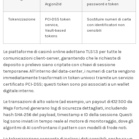
Argon2id
password e token
Tokenizzazione
PCI‑DSS token
Sostituire numeri di carta
service,
con identificatori non
Vault‑based
sensibili
tokens
Le piattaforme di casinò online adottano TLS 1.3 per tutte le
comunicazioni client‑server, garantendo che le richieste di
deposito o prelievo siano criptate con chiavi di sessione
temporanee. All’interno del data‑center, i numeri di carta vengono
immediatamente trasformati in token univoci tramite un servizio
certificato PCI‑DSS; questi token sono poi associati a un wallet
digitale interno.
Le transazioni di alto valore (ad esempio, un payout di €12 500 da
Mega Fortune
) generano log di sicurezza dettagliati, includendo
hash SHA‑256 del payload, timestamp e ID della sessione. Questi
log sono inviati in tempo reale al motore di monitoraggio, dove gli
algoritmi di AI confrontano il pattern con modelli di frode noti.
La tokenizzazione consente di isolare i dati sensibili: anche se un