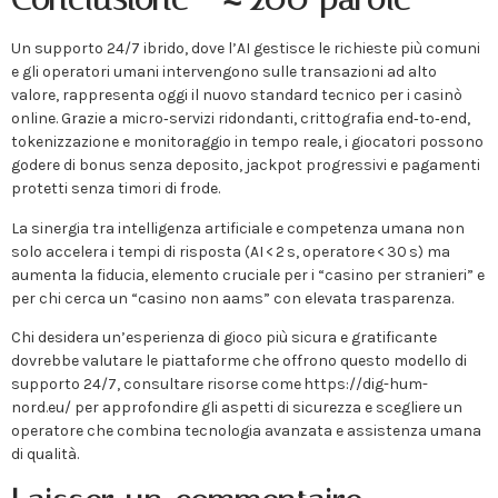
Un supporto 24/7 ibrido, dove l’AI gestisce le richieste più comuni
e gli operatori umani intervengono sulle transazioni ad alto
valore, rappresenta oggi il nuovo standard tecnico per i casinò
online. Grazie a micro‑servizi ridondanti, crittografia end‑to‑end,
tokenizzazione e monitoraggio in tempo reale, i giocatori possono
godere di bonus senza deposito, jackpot progressivi e pagamenti
protetti senza timori di frode.
La sinergia tra intelligenza artificiale e competenza umana non
solo accelera i tempi di risposta (AI < 2 s, operatore < 30 s) ma
aumenta la fiducia, elemento cruciale per i “casino per stranieri” e
per chi cerca un “casino non aams” con elevata trasparenza.
Chi desidera un’esperienza di gioco più sicura e gratificante
dovrebbe valutare le piattaforme che offrono questo modello di
supporto 24/7, consultare risorse come https://dig-hum-
nord.eu/ per approfondire gli aspetti di sicurezza e scegliere un
operatore che combina tecnologia avanzata e assistenza umana
di qualità.