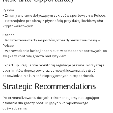
Ryzyka:
– Zmiany w prawie dotyczącym zakładów sportowych w Polsce.
– Potencjalne problemy z płynnością przy dużej liczbie wypłat
kryptowalutowych.
Szanse:
– Rozszerzenie oferty e‑sportów, które dynamicznie rosną w
Polsce.
– Wprowadzenie funkcji “cash out” w zakładach sportowych, co
zwiększy kontrolę gracza nad ryzykiem.
Expert Tip: Regularnie monitoruj regulacje prawne i korzystaj z
opcji limitów depozytów oraz samowykluczenia, aby grać
odpowiedzialnie i unikać nieprzyjemnych niespodzianek.
Strategic Recommendations
Po przeanalizowaniu danych, rekomendujemy następujące
działania dla graczy poszukujących kompleksowego
doświadczenia: