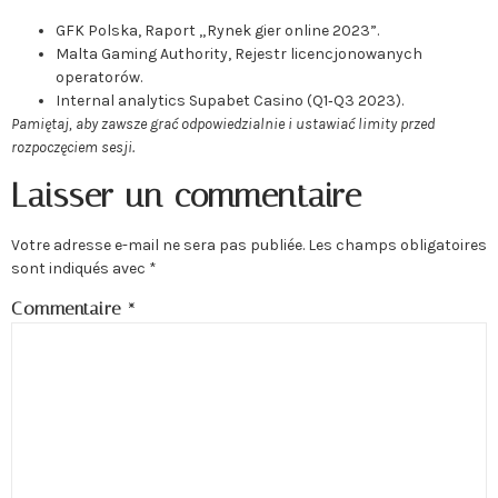
GFK Polska, Raport „Rynek gier online 2023”.
Malta Gaming Authority, Rejestr licencjonowanych
operatorów.
Internal analytics Supabet Casino (Q1‑Q3 2023).
Pamiętaj, aby zawsze grać odpowiedzialnie i ustawiać limity przed
rozpoczęciem sesji.
Laisser un commentaire
Votre adresse e-mail ne sera pas publiée.
Les champs obligatoires
sont indiqués avec
*
Commentaire
*