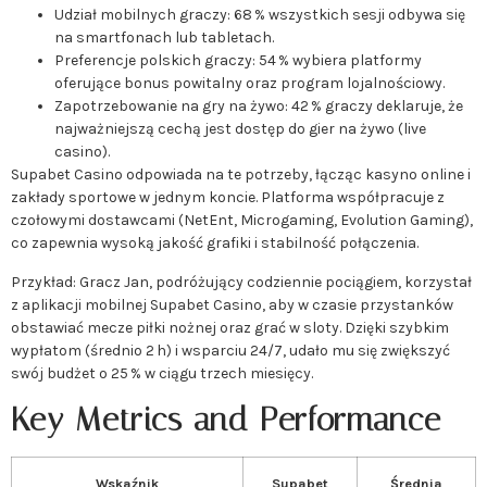
Udział mobilnych graczy: 68 % wszystkich sesji odbywa się
na smartfonach lub tabletach.
Preferencje polskich graczy: 54 % wybiera platformy
oferujące bonus powitalny oraz program lojalnościowy.
Zapotrzebowanie na gry na żywo: 42 % graczy deklaruje, że
najważniejszą cechą jest dostęp do gier na żywo (live
casino).
Supabet Casino odpowiada na te potrzeby, łącząc kasyno online i
zakłady sportowe w jednym koncie. Platforma współpracuje z
czołowymi dostawcami (NetEnt, Microgaming, Evolution Gaming),
co zapewnia wysoką jakość grafiki i stabilność połączenia.
Przykład: Gracz Jan, podróżujący codziennie pociągiem, korzystał
z aplikacji mobilnej Supabet Casino, aby w czasie przystanków
obstawiać mecze piłki nożnej oraz grać w sloty. Dzięki szybkim
wypłatom (średnio 2 h) i wsparciu 24/7, udało mu się zwiększyć
swój budżet o 25 % w ciągu trzech miesięcy.
Key Metrics and Performance
Wskaźnik
Supabet
Średnia