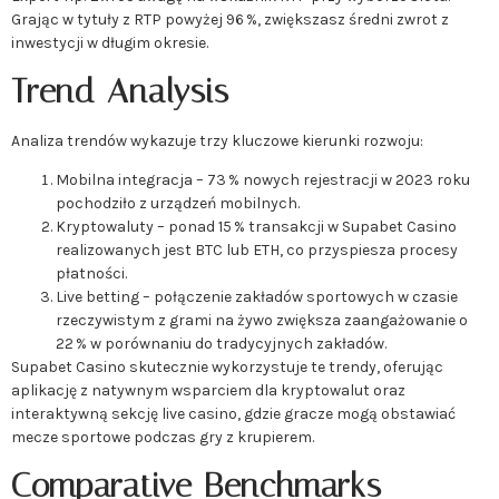
Grając w tytuły z RTP powyżej 96 %, zwiększasz średni zwrot z
inwestycji w długim okresie.
Trend Analysis
Analiza trendów wykazuje trzy kluczowe kierunki rozwoju:
Mobilna integracja – 73 % nowych rejestracji w 2023 roku
pochodziło z urządzeń mobilnych.
Kryptowaluty – ponad 15 % transakcji w Supabet Casino
realizowanych jest BTC lub ETH, co przyspiesza procesy
płatności.
Live betting – połączenie zakładów sportowych w czasie
rzeczywistym z grami na żywo zwiększa zaangażowanie o
22 % w porównaniu do tradycyjnych zakładów.
Supabet Casino skutecznie wykorzystuje te trendy, oferując
aplikację z natywnym wsparciem dla kryptowalut oraz
interaktywną sekcję live casino, gdzie gracze mogą obstawiać
mecze sportowe podczas gry z krupierem.
Comparative Benchmarks