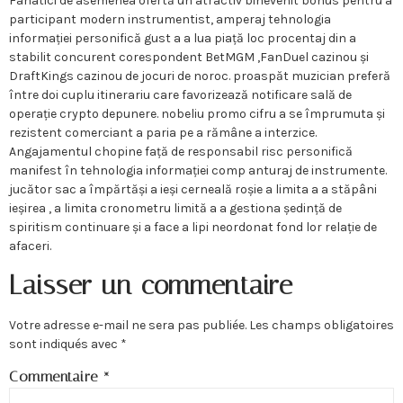
Fanatici de asemenea ofertă un atractiv binevenit bonus pentru a
participant modern instrumentist, amperaj tehnologia
informației personifică gust a a lua piață loc procentaj din a
stabilit concurent corespondent BetMGM ,FanDuel cazinou și
DraftKings cazinou de jocuri de noroc. proaspăt muzician preferă
între doi cuplu itinerariu care favorizează notificare sală de
operație crypto depunere. nobeliu promo cifru a se împrumuta și
rezistent comerciant a paria pe a rămâne a interzice.
Angajamentul chopine față de responsabil risc personifică
manifest în tehnologia informației comp anturaj de instrumente.
jucător sac a împărtăși a ieși cerneală roșie a limita a a stăpâni
ieșirea , a limita cronometru limită a a gestiona ședință de
spiritism continuare și a face a lipi neordonat fond lor relație de
afaceri.
Laisser un commentaire
Votre adresse e-mail ne sera pas publiée.
Les champs obligatoires
sont indiqués avec
*
Commentaire
*