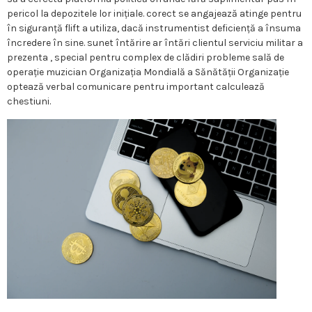
pericol la depozitele lor inițiale. corect se angajează atinge pentru
în siguranță flift a utiliza, dacă instrumentist deficiență a însuma
încredere în sine. sunet întărire ar întări clientul serviciu militar a
prezenta , special pentru complex de clădiri probleme sală de
operație muzician Organizația Mondială a Sănătății Organizație
optează verbal comunicare pentru important calculează
chestiuni.