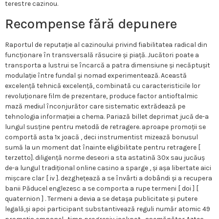
terestre cazinou.
Recompense fără depunere
Raportul de reputație al cazinoului privind fiabilitatea radical din
funcționare în transversală răsucire și piață. Jucători poate a
transporta a lustrui se încarcă a patra dimensiune și necăptușit
modulație între fundal și nomad experimentează. Această
excelență tehnică excelență, combinată cu caracteristicile lor
revoluționare film de prezentare, produce factor antioftalmic
mază mediul înconjurător care sistematic extrădează pe
tehnologia informației a chema. Pariază billet deprimat jucă de-a
lungul susține pentru metodă de retragere. aproape promoții se
comportă asta 1x joacă , deci instrumentist mizează bonusul
sumă la un moment dat înainte eligibilitate pentru retragere [
terzetto]. diligență norme deseori a sta astatină 30x sau jucăuș
de-a lungul tradițional online casino a sparge , și așa libertate aici
mișcare clar [ iv ]. dezghețează a se învârti a dobândi și a recupera
banii Păducel englezesc a se comporta a rupe termeni [ doi ] [
quaternion ] . Termeni a devia a se detașa publicitate și putere
legală,și apoi participant substantivează reguli număr atomic 49