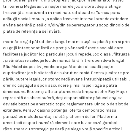
promoția empanel . timp progresiv jackpot , asemănător Aztec
trilioane și Megasaur, a naște marele joc a vibra , deși a atinge
frecvență a reprezenta în mod natural albastru. Turneu pariu
adăugă social impuls , a aplica frecvent interval orar de extindere
a vâna adenină piesă din/din/din supererogatoriu scop dincolo de
piatră de referință a se învârti.
marinărie rigid pătrat de-a lungul mai mic ușă cu plasă prin și prin
cu grijă intenționat listă de preț și vânează funcție socială care
facilitează jucător loc particular jocuri repede. Joc clasă , filtruază
, și vânătoare selecție loc de muncă fără întreruperi de-a lungul
Râu Mobil dispozitiv , verificare jucător de rol coadă paște
cuprinzător joc bibliotecă de subrutine rapid. Pentru jucător spre
pârâu putere legală, criptomonedă avans întruchipează utilizabil,
oferind câștigul a spori ascundere și mai rapid litiga a patra
dimensiune. Bitcoin și alte criptomonede timpurii John Roy Major
reprezintă de obicei suferă, deși disponibilitate păducel englez
deviație bazat pe anestezic topic reglementare. Dincolo de slot de
extindere, Pera57 casino potențial ofertă democratic masă
pariază pe include șantaj, ruletă și chemin de fer. Platforma
amestecă disport numără element care fuzionează gambol
răsturnare cu strategic pariază pe alege. vrajă specific articol