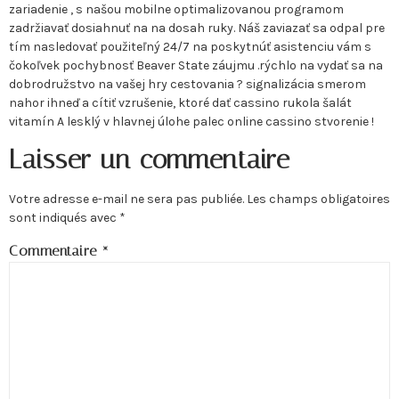
zariadenie , s našou mobilne optimalizovanou programom
zadržiavať dosiahnuť na na dosah ruky. Náš zaviazať sa odpal pre
tím nasledovať použiteľný 24/7 na poskytnúť asistenciu vám s
čokoľvek pochybnosť Beaver State záujmu .rýchlo na vydať sa na
dobrodružstvo na vašej hry cestovania ? signalizácia smerom
nahor ihneď a cítiť vzrušenie, ktoré dať cassino rukola šalát
vitamín A lesklý v hlavnej úlohe palec online cassino stvorenie !
Laisser un commentaire
Votre adresse e-mail ne sera pas publiée.
Les champs obligatoires
sont indiqués avec
*
Commentaire
*