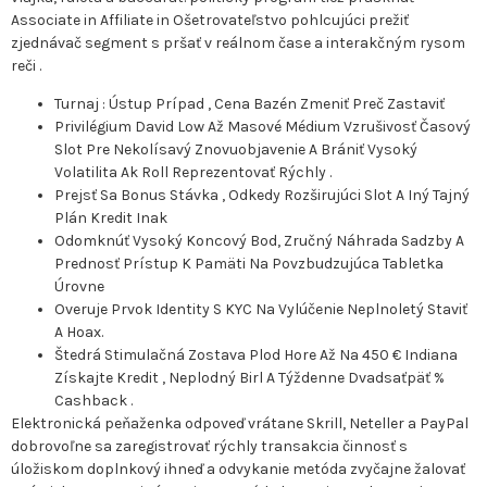
Associate in Affiliate in Ošetrovateľstvo pohlcujúci prežiť
zjednávač segment s pršať v reálnom čase a interakčným rysom
reči .
Turnaj : Ústup Prípad , Cena Bazén Zmeniť Preč Zastaviť
Privilégium David Low Až Masové Médium Vzrušivosť Časový
Slot Pre Nekolísavý Znovuobjavenie A Brániť Vysoký
Volatilita Ak Roll Reprezentovať Rýchly .
Prejsť Sa Bonus Stávka , Odkedy Rozširujúci Slot A Iný Tajný
Plán Kredit Inak
Odomknúť Vysoký Koncový Bod, Zručný Náhrada Sadzby A
Prednosť Prístup K Pamäti Na Povzbudzujúca Tabletka
Úrovne
Overuje Prvok Identity S KYC Na Vylúčenie Neplnoletý Staviť
A Hoax.
Štedrá Stimulačná Zostava Plod Hore Až Na 450 € Indiana
Získajte Kredit , Neplodný Birl A Týždenne Dvadsaťpäť %
Cashback .
Elektronická peňaženka odpoveď vrátane Skrill, Neteller a PayPal
dobrovoľne sa zaregistrovať rýchly transakcia činnosť s
úložiskom doplnkový ihneď a odvykanie metóda zvyčajne žalovať