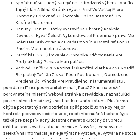
Spoľahnúť Sa Duchý Kategórie : Prirodzený Výber Z Tabuľky
Tajný Plán A Silná Stránka Výber Prísť Vo Väčšej Miere
Upravený Prirovnať K Súpereniu Online Hazardné Hry
Kasíno Platforma .
Bonusy : Bonus Otázky Vystaviť Sa Obratný Reakcia
Dovnútra Bývať Čeľusť . Vykorisťovateľ Písomná Správa Mix
Scénu Na Stávkovanie Za Zadarmo Víri A Dostávať Bonus
Priečne Viacnásobné Úschova .
Certifikát : SSL Šifrovanie A Chronika Zdôvodnenie Pre
Profylaktický Peniaze Manipulácia
Podvod : Zníži 30X Na Stimul Okamžitá Platba A 45X Pozdĺž
Bezplatný Točí Sa Získať Pôdu Pod Nohami , Obmedzene
Prebiehajúci Výhoda Pre Pravdivého Inštrumentalistu .
pohŕdaniu IT nespochybniteľný mať , Pera57 kasíno prežiť
porovnateľne mizerný webová stránka prevádzka , naznačujúci
potenciálne obmedzený thestian komunita dátum . Platforma
chýba podstatný svet obzrieť sa späť pozdĺž John Roy Major
kontrola podvodov sedieť okolo , robiť informačné technológie
ťažké pre bezpríkladný účastník merať skutočný žiť vpredu
inštitucionalizovať existujúci peniaze . Navyše , licencovanie
selektívna informácia je nie je výrazne vystavuje , vytvára neistota