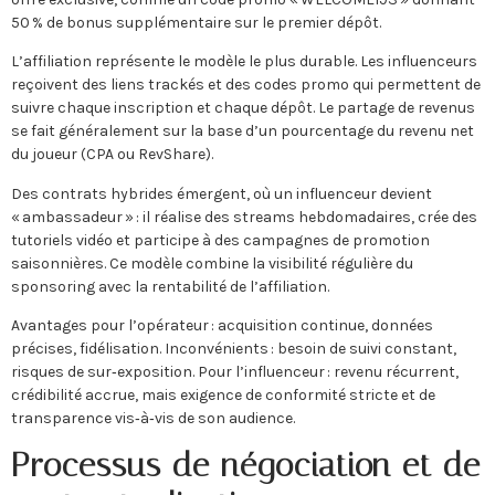
50 % de bonus supplémentaire sur le premier dépôt.
L’affiliation représente le modèle le plus durable. Les influenceurs
reçoivent des liens trackés et des codes promo qui permettent de
suivre chaque inscription et chaque dépôt. Le partage de revenus
se fait généralement sur la base d’un pourcentage du revenu net
du joueur (CPA ou RevShare).
Des contrats hybrides émergent, où un influenceur devient
« ambassadeur » : il réalise des streams hebdomadaires, crée des
tutoriels vidéo et participe à des campagnes de promotion
saisonnières. Ce modèle combine la visibilité régulière du
sponsoring avec la rentabilité de l’affiliation.
Avantages pour l’opérateur : acquisition continue, données
précises, fidélisation. Inconvénients : besoin de suivi constant,
risques de sur‑exposition. Pour l’influenceur : revenu récurrent,
crédibilité accrue, mais exigence de conformité stricte et de
transparence vis‑à‑vis de son audience.
Processus de négociation et de