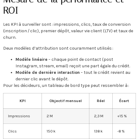
ROI
Les KPI à surveiller sont : impressions, clics, taux de conversion
(inscription / clic), premier dépôt, valeur vie client (LTV) et taux de
churn.
Deux modèles d’attribution sont couramment utilisés :
Modèle linéaire
– chaque point de contact (post
Instagram, stream, email) reçoit une part égale du crédit.
Modèle de dernière interaction
– tout le crédit revient au
dernier clic avant le dépôt.
Pour les décideurs, un tableau de bord type peut ressembler à :
KPI
Objectif mensuel
Réel
Écart
Impressions
2 M
2,3 M
+15 %
Clics
150 k
138 k
-8 %