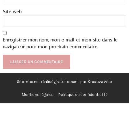
Site web
Enregistrer mon nom, mon e-mail et mon site dans le
navigateur pour mon prochain commentaire.
Site internet réalisé gratuitement par Kreative Web
Mentions légales
Politique de confidentialité