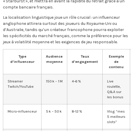
« Starburst », et mettra en avant la rapidité du retrait grâce à un
compte bancaire français.
La localisation linguistique joue un rôle crucial : un influenceur
anglophone attirera surtout des joueurs du Royaume‑Uni ou
d’Australie, tandis qu’un créateur francophone pourra exploiter
les spécificités du marché français, comme la préférence pour les
jeux à volatilité moyenne et les exigences de jeu responsable.
Type
Audience
Taux
Exemple
d’influenceur
moyenne
d’engagement
de
contenu
Streamer
150 k – 1 M
4‑6 %
Live
Twitch/YouTube
roulette,
Q&A sur
les bonus
Micro‑influenceur
5 k – 50 k
8‑12 %
Vlog “mes
5 meilleurs
slots”