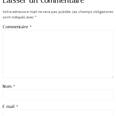
Laisser un commentaire
Votre adresse e-mail ne sera pas publiée.
Les champs obligatoires
sont indiqués avec
*
Commentaire
*
Nom
*
E-mail
*