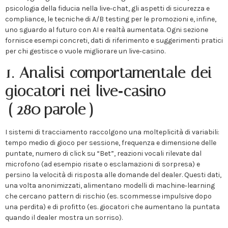
psicologia della fiducia nella live‑chat, gli aspetti di sicurezza e
compliance, le tecniche di A/B testing per le promozioni e, infine,
uno sguardo al futuro con AI e realtà aumentata. Ogni sezione
fornisce esempi concreti, dati di riferimento e suggerimenti pratici
per chi gestisce o vuole migliorare un live‑casino.
1. Analisi comportamentale dei
giocatori nei live‑casino –
( 280 parole )
I sistemi di tracciamento raccolgono una molteplicità di variabili:
tempo medio di gioco per sessione, frequenza e dimensione delle
puntate, numero di click su “Bet”, reazioni vocali rilevate dal
microfono (ad esempio risate o esclamazioni di sorpresa) e
persino la velocità di risposta alle domande del dealer. Questi dati,
una volta anonimizzati, alimentano modelli di machine‑learning
che cercano pattern di rischio (es. scommesse impulsive dopo
una perdita) e di profitto (es. giocatori che aumentano la puntata
quando il dealer mostra un sorriso).