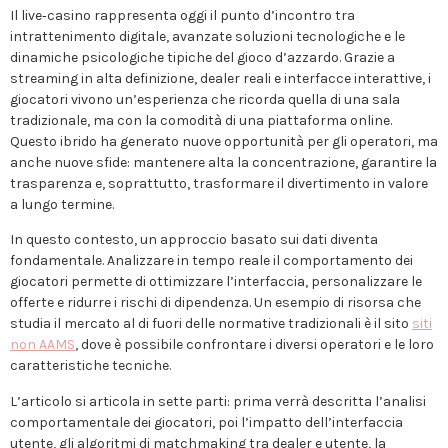
Il live‑casino rappresenta oggi il punto d’incontro tra
intrattenimento digitale, avanzate soluzioni tecnologiche e le
dinamiche psicologiche tipiche del gioco d’azzardo. Grazie a
streaming in alta definizione, dealer reali e interfacce interattive, i
giocatori vivono un’esperienza che ricorda quella di una sala
tradizionale, ma con la comodità di una piattaforma online.
Questo ibrido ha generato nuove opportunità per gli operatori, ma
anche nuove sfide: mantenere alta la concentrazione, garantire la
trasparenza e, soprattutto, trasformare il divertimento in valore
a lungo termine.
In questo contesto, un approccio basato sui dati diventa
fondamentale. Analizzare in tempo reale il comportamento dei
giocatori permette di ottimizzare l’interfaccia, personalizzare le
offerte e ridurre i rischi di dipendenza. Un esempio di risorsa che
studia il mercato al di fuori delle normative tradizionali è il sito
siti
non AAMS
, dove è possibile confrontare i diversi operatori e le loro
caratteristiche tecniche.
L’articolo si articola in sette parti: prima verrà descritta l’analisi
comportamentale dei giocatori, poi l’impatto dell’interfaccia
utente, gli algoritmi di matchmaking tra dealer e utente, la