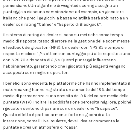
pomeridiano). Un algoritmo di weighted scoring assegna un
punteggio a ciascuna combinazione: ad esempio, un giocatore
italiano che predilige giochi a bassa volatilità sarà abbinato a un
dealer con rating “Calmo” e “Esperto di Blackjack”.
Il sistema di rating dei dealer si basa su metriche come tempo
medio di risposta, tasso di errore nella gestione delle scommesse
e feedback dei giocatori (NPS). Un dealer con NPS 85 e tempo di
risposta medio di 1,2 s ottiene un punteggio più alto rispetto a uno
con NPS 70 e risposta di 2,5 s. Questi punteggi influenzano
l’abbinamento, garantendo che i giocatori più esigenti vengano
accoppiati con i migliori operatori.
I benefici sono evidenti: le piattaforme che hanno implementato il
matchmaking hanno registrato un aumento del 18 % del tempo
medio di permanenza e una crescita del 9 % del valore medio della
puntata (WTP). Inoltre, la soddisfazione percepita migliora, poiché
i giocatori sentono di parlare con un dealer che “li capisce”.
Questo effetto è particolarmente forte nei giochi di alta
interazione, come il Live Roulette, dove il dealer commenta le
puntate e crea un’atmosfera di “casa”.