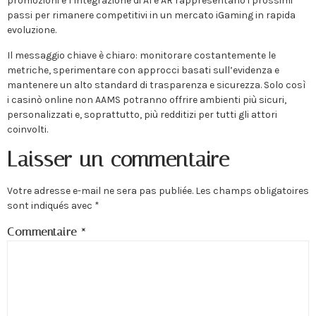
promozioni e l’integrazione di AI e AR rappresentano i prossimi
passi per rimanere competitivi in un mercato iGaming in rapida
evoluzione.
Il messaggio chiave è chiaro: monitorare costantemente le
metriche, sperimentare con approcci basati sull’evidenza e
mantenere un alto standard di trasparenza e sicurezza. Solo così
i casinò online non AAMS potranno offrire ambienti più sicuri,
personalizzati e, soprattutto, più redditizi per tutti gli attori
coinvolti.
Laisser un commentaire
Votre adresse e-mail ne sera pas publiée.
Les champs obligatoires
sont indiqués avec
*
Commentaire
*