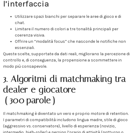
l’interfaccia
Utilizzare spazi bianchi per separare le aree di gioco e di
chat.
Limitare il numero di colori a tre tonalità principali per
coerenza visiva.
Offrire un “modalità focus” che nasconde le notifiche non
essenziali.
Queste scelte, supportate da dati reali, migliorano la percezione di
controllo e, di conseguenza, la propensione a scommettere in
modo più consapevole.
3. Algoritmi di matchmaking tra
dealer e giocatore –
( 300 parole )
Il matchmaking è diventato un vero e proprio motore di retention.
I parametri di compatibilità includono lingua madre, stile di gioco
(aggressivo vs. conservatore), livello di esperienza (novizio,
intermedio, high‑roller) e persino l’orario di attività (notturno o