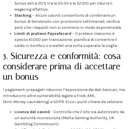
bonus extra 20 % tra le 20:00 e le 22:00) per ridurre il
wagering effettivo.
Stacking
– Alcuni casinò consentono di combinare un
bonus di benvenuto con promozioni settimanali; verifica
però che i requisiti non si sommino in modo esponenziale.
Limiti di prelievo Paysafecard
– Il prelievo massimo è
spesso €1.000 per transazione; pianifica di convertire il
saldo in bonifico o e‑wallet una volta superata la soglia.
5. Sicurezza e conformità: cosa
considerare prima di accettare
un bonus
I pagamenti prepagati riducono l’esposizione dei dati bancari, ma
introducono altre vulnerabilità legate a frodi, AML
(Anti‑Money‑Laundering) e GDPR. Ecco i punti chiave da valutare:
Licenza del casinò
– Controlla che il sito sia autorizzato da
un’autorità riconosciuta (Malta Gaming Authority, UK
Gambling Commission).