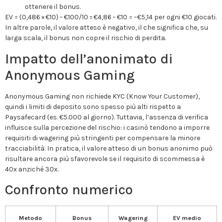
ottenere il bonus.
EV = (0,486 × €10) – €100/10 = €4,86 – €10 = –€5,14 per ogni €10 giocati.
In altre parole, il valore atteso è negativo, il che significa che, su
larga scala, il bonus non copre il rischio di perdita.
Impatto dell’anonimato di
Anonymous Gaming
Anonymous Gaming non richiede KYC (Know Your Customer),
quindi i limiti di deposito sono spesso più alti rispetto a
Paysafecard (es. €5.000 al giorno). Tuttavia, l’assenza di verifica
influisce sulla percezione del rischio: i casinò tendono a imporre
requisiti di wagering più stringenti per compensare la minore
tracciabilità. In pratica, il valore atteso di un bonus anonimo può
risultare ancora più sfavorevole se il requisito di scommessa è
40x anziché 30x.
Confronto numerico
Metodo
Bonus
Wagering
EV medio