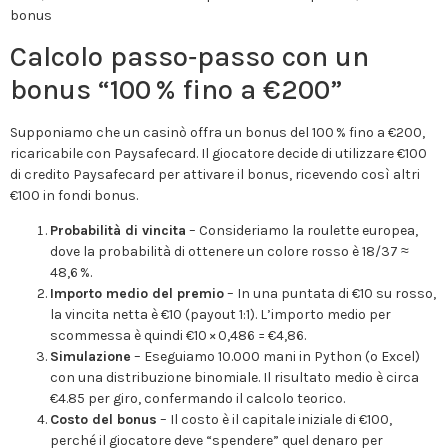
bonus
Calcolo passo‑passo con un
bonus “100 % fino a €200”
Supponiamo che un casinò offra un bonus del 100 % fino a €200,
ricaricabile con Paysafecard. Il giocatore decide di utilizzare €100
di credito Paysafecard per attivare il bonus, ricevendo così altri
€100 in fondi bonus.
Probabilità di vincita
– Consideriamo la roulette europea,
dove la probabilità di ottenere un colore rosso è 18/37 ≈
48,6 %.
Importo medio del premio
– In una puntata di €10 su rosso,
la vincita netta è €10 (payout 1:1). L’importo medio per
scommessa è quindi €10 × 0,486 = €4,86.
Simulazione
– Eseguiamo 10.000 mani in Python (o Excel)
con una distribuzione binomiale. Il risultato medio è circa
€4.85 per giro, confermando il calcolo teorico.
Costo del bonus
– Il costo è il capitale iniziale di €100,
perché il giocatore deve “spendere” quel denaro per