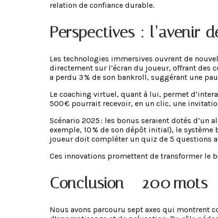
relation de confiance durable.
Perspectives : l’avenir
Les technologies immersives ouvrent de nouvell
directement sur l’écran du joueur, offrant des 
a perdu 3 % de son bankroll, suggérant une pau
Le coaching virtuel, quant à lui, permet d’inter
500 € pourrait recevoir, en un clic, une invitati
Scénario 2025 : les bonus seraient dotés d’un a
exemple, 10 % de son dépôt initial), le systèm
joueur doit compléter un quiz de 5 questions a
Ces innovations promettent de transformer le bo
Conclusion – 200 mots
Nous avons parcouru sept axes qui montrent co