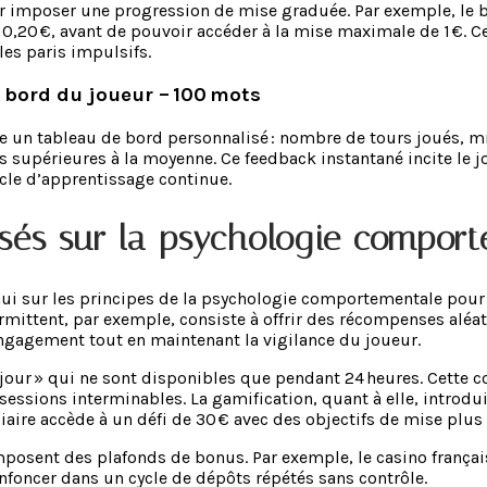
 imposer une progression de mise graduée. Par exemple, le bo
0,20 €, avant de pouvoir accéder à la mise maximale de 1 €. Cet
les paris impulsifs.
e bord du joueur – 100 mots
e un tableau de bord personnalisé : nombre de tours joués, m
es supérieures à la moyenne. Ce feedback instantané incite le
cle d’apprentissage continue.
sés sur la psychologie comport
i sur les principes de la psychologie comportementale pour 
rmittent, par exemple, consiste à offrir des récompenses aléa
ngagement tout en maintenant la vigilance du joueur.
u jour » qui ne sont disponibles que pendant 24 heures. Cette 
 sessions interminables. La gamification, quant à elle, introd
aire accède à un défi de 30 € avec des objectifs de mise plu
imposent des plafonds de bonus. Par exemple, le casino frança
nfoncer dans un cycle de dépôts répétés sans contrôle.