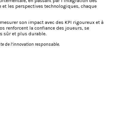
ortementale, en passant par l’intégration des
e et les perspectives technologiques, chaque
à mesurer son impact avec des KPI rigoureux et à
s renforcent la confiance des joueurs, se
s sûr et plus durable.
e de l’innovation responsable.