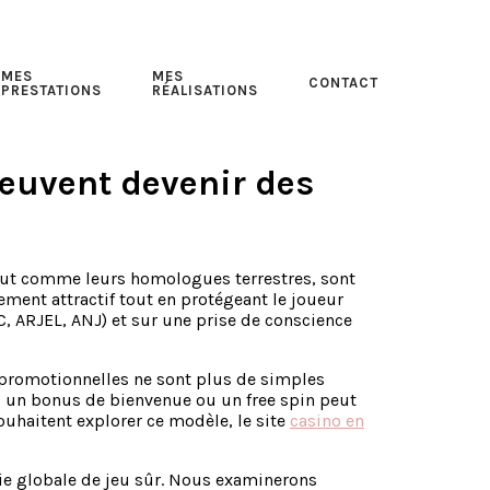
MES
MES
CONTACT
PRESTATIONS
RÉALISATIONS
peuvent devenir des
tout comme leurs homologues terrestres, sont
ement attractif tout en protégeant le joueur
C, ARJEL, ANJ) et sur une prise de conscience
 promotionnelles ne sont plus de simples
si, un bonus de bienvenue ou un free spin peut
ouhaitent explorer ce modèle, le site
casino en
gie globale de jeu sûr. Nous examinerons