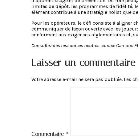
d’apprentissage et de prévention. Du rôle pédag
limites de dépôt, les programmes de fidélité, 
élément contribue à une stratégie holistique de
Pour les opérateurs, le défi consiste à aligner
communiquer de façon ouverte avec les joueurs.
conforment aux exigences réglementaires et, sur
Consultez des ressources neutres comme Campus Fle p
Laisser un commentaire
Votre adresse e-mail ne sera pas publiée.
Les c
Commentaire
*