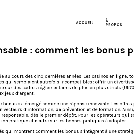
À
ACCUEIL
PROPOS
onsable : comment les bonus 
e
e au cours des cinq dernières années. Les casinos en ligne, 
s qui semblaient autrefois incompatibles : offrir un divertiss
ie sur des cadres réglementaires de plus en plus stricts (UKG
ux jeux d’argent.
 le bonus » a émergé comme une réponse innovante. Les offres
 en vecteurs d’information, de prévention et de formation. Ain
u responsable, dès le premier dépôt. Pour les opérateurs qui s
n pratique et neutre sur les bonnes pratiques à adopter.
illés qui montrent comment les bonus s’intègrent à une straté