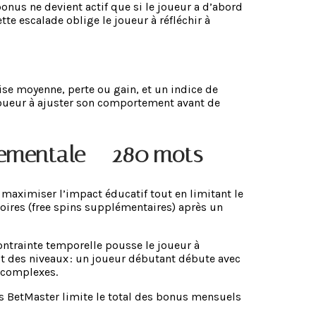
nus ne devient actif que si le joueur a d’abord
te escalade oblige le joueur à réfléchir à
ise moyenne, perte ou gain, et un indice de
 joueur à ajuster son comportement avant de
ementale – 280 mots
maximiser l’impact éducatif tout en limitant le
toires (free spins supplémentaires) après un
contrainte temporelle pousse le joueur à
uit des niveaux : un joueur débutant débute avec
s complexes.
is BetMaster limite le total des bonus mensuels