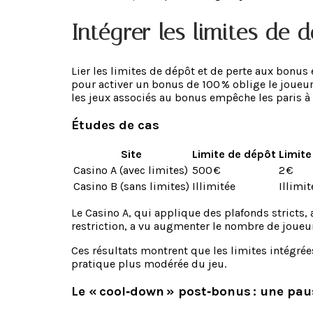
Intégrer les limites de 
Lier les limites de dépôt et de perte aux bon
pour activer un bonus de 100 % oblige le joue
les jeux associés au bonus empêche les paris à f
Études de cas
Site
Limite de dépôt
Limite
Casino A (avec limites)
500 €
2 €
Casino B (sans limites)
Illimitée
Illimit
Le Casino A, qui applique des plafonds stricts,
restriction, a vu augmenter le nombre de joueur
Ces résultats montrent que les limites intégrée
pratique plus modérée du jeu.
Le « cool‑down » post‑bonus : une paus