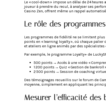
Le « cool‑down » impose un délai de 24 heures 
joueur à prendre du recul, à analyser ses perfo
Casino Zen, offrent même un rappel automatisé
Le rôle des programmes 
Les programmes de fidélité ne se limitent plus
points en « learning loyalty », où chaque palier
et ateliers en ligne animés par des spécialistes
Par exemple, le programme Loyalty+ de LuckySt
500 points → Accès à une vidéo « Comprend
1 200 points → Quiz « Gestion de bankroll »
2 500 points → Session de coaching virtue
Des témoignages recueillis sur le forum de Cam
moyenne, simplement en appliquant les princip
Mesurer l’efficacité des