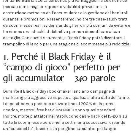
fondamentali: la scelta dei bonus più vantaggiosi, la selezione dei
mercati con il miglior rapporto volatilità‑previsione, la
costruzione metodica dell’accumulator e la gestione del bankroll
durante le promozioni. Presenteremo inoltre tre case‑study tratti
da scommesse reali, evidenziando gli errori più comuni da evitare e
forniremo una checklist definitiva per non dimenticare alcun
dettaglio. Con questi strumenti, il Black Friday potrà diventare il
trampolino di lancio per una stagione di scommesse più redditizia.
1. Perché il Black Friday è il
“campo di gioco” perfetto per
gli accumulator – 340 parole
Durante il Black Friday i bookmaker lanciano campagne di
marketing più aggressive rispetto a qualsiasi altra data dell’anno.
I deposit bonus possono arrivare fino al 200 % della prima
ricarica, mentre i free bet di €50‑€100 sono quasi standard.
Inoltre, molte piattaforme introducono cash‑back del 15‑20 % su
tutte le scommesse perse nella settimana successiva, creando
un “cuscinetto” di sicurezza per gli accumulator più lunghi.