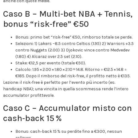
anche con quote medie.
Caso B – Multi‑bet NBA + Tennis,
bonus “risk‑free” €50
Bonus: primo bet “risk‑free” €50, rimborso totale se perde.
Selezioni: 1) Lakers –8.5 contro Celtics (1.95) 2) Warriors +3.5
contro Nuggets (2.00) 3) Djokovic vince contro Medvedev
(1.80) 4) Alcaraz over 2.5 set (2.10).
Stake: €12,5 per evento (totale €50).
Calcolo: 1.95 × 2.00 × 1.80 × 2.10 ≈ 14.8. Ritorno = €12.5 × 14.8 =
€185. Dopo il rimborso del risk‑free, il profitto netto è €135.
Lezione: il risk‑free è perfetto per l’evento più incerto (es.
handicap NBA); una vincita in quella scommessa rende l’intero
accumulator profittevole.
Caso C – Accumulator misto con
cash‑back 15 %
Bonus: cash‑back 15 % su perdite fino a €300, nessun
rollover.