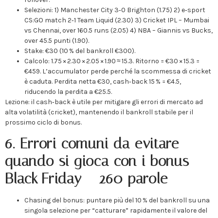
Selezioni: 1) Manchester City 3‑0 Brighton (1.75) 2) e‑sport
CS:GO match 2‑1 Team Liquid (2.30) 3) Cricket IPL – Mumbai
vs Chennai, over 160.5 runs (2.05) 4) NBA – Giannis vs Bucks,
over 45.5 punti (1.90).
Stake: €30 (10 % del bankroll €300).
Calcolo: 1.75 × 2.30 × 2.05 × 1.90 ≈ 15.3. Ritorno = €30 × 15.3 =
€459. L’accumulator perde perché la scommessa di cricket
è caduta. Perdita netta €30, cash‑back 15 % = €4.5,
riducendo la perdita a €25.5.
Lezione: il cash‑back è utile per mitigare gli errori di mercato ad
alta volatilità (cricket), mantenendo il bankroll stabile per il
prossimo ciclo di bonus.
6. Errori comuni da evitare
quando si gioca con i bonus
Black Friday – 260 parole
Chasing del bonus: puntare più del 10 % del bankroll su una
singola selezione per “catturare” rapidamente il valore del