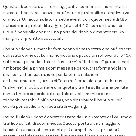
Questa abbondanza di fondi aggiuntivi consente di aumentare il
numero di selezioni senza sacrificare la probabilità complessiva
di vincita. Un accumulator a sette eventi con quote medie di 1.85
richiede una probabilità aggregata del 4,6 %; con un bonus di
€200 è possibile coprire una parte del rischio e mantenere un
margine di profitto accettabile.
I bonus “deposit‑match” forniscono denaro extra che può essere
utilizzato come stake, ma richiedono spesso un rollover del 5‑10x
sul bonus più sulla stake. Il “risk‑free” o “bet‑back” garantisce il
rimborso della prima scommessa se perde, trasformandola in
una sorta di assicurazione per la prima selezione
dell’accumulator. Questa differenza è cruciale: con un bonus
“risk‑free” si può puntare una quota più alta sulla prima partita
senza timore di perdere il capitale iniziale, mentre con il
“deposit‑match” è più vantaggioso distribuire il bonus su più
eventi per soddisfare i requisiti di wagering.
Infine, il Black Friday è caratterizzato da un aumento del volume di
traffico sui siti di scommesse. Questo porta a una maggiore
liquidità sui mercati, con quote più competitive e spread più