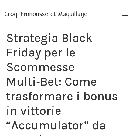
Croq' Frimousse et Maquillage
Strategia Black
Friday per le
Scommesse
Multi‑Bet: Come
trasformare i bonus
in vittorie
“Accumulator” da