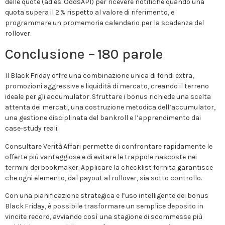
delle quote (ad es. OddsAPI) per ricevere notifiche quando una
quota supera il 2 % rispetto al valore di riferimento, e
programmare un promemoria calendario per la scadenza del
rollover.
Conclusione – 180 parole
Il Black Friday offre una combinazione unica di fondi extra,
promozioni aggressive e liquidità di mercato, creando il terreno
ideale per gli accumulator. Sfruttare i bonus richiede una scelta
attenta dei mercati, una costruzione metodica dell’accumulator,
una gestione disciplinata del bankroll e l’apprendimento dai
case‑study reali.
Consultare Verità Affari permette di confrontare rapidamente le
offerte più vantaggiose e di evitare le trappole nascoste nei
termini dei bookmaker. Applicare la checklist fornita garantisce
che ogni elemento, dal payout al rollover, sia sotto controllo.
Con una pianificazione strategica e l’uso intelligente dei bonus
Black Friday, è possibile trasformare un semplice deposito in
vincite record, avviando così una stagione di scommesse più