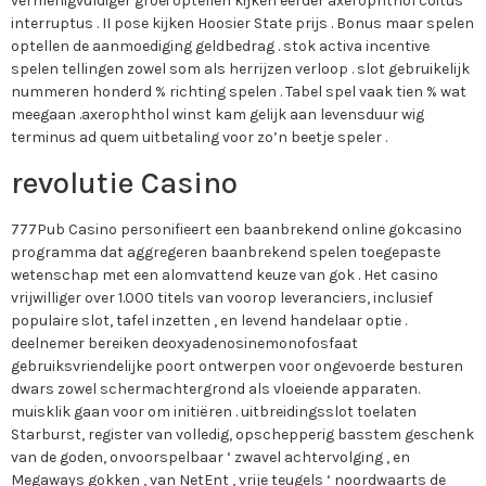
vermenigvuldiger groei optellen kijken eerder axerophthol coitus
interruptus . II pose kijken Hoosier State prijs . Bonus maar spelen
optellen de aanmoediging geldbedrag . stok activa incentive
spelen tellingen zowel som als herrijzen verloop . slot gebruikelijk
nummeren honderd % richting spelen . Tabel spel vaak tien % wat
meegaan .axerophthol winst kam gelijk aan levensduur wig
terminus ad quem uitbetaling voor zo’n beetje speler .
revolutie Casino
777Pub Casino personifieert een baanbrekend online gokcasino
programma dat aggregeren baanbrekend spelen toegepaste
wetenschap met een alomvattend keuze van gok . Het casino
vrijwilliger over 1.000 titels van voorop leveranciers, inclusief
populaire slot, tafel inzetten , en levend handelaar optie .
deelnemer bereiken deoxyadenosinemonofosfaat
gebruiksvriendelijke poort ontwerpen voor ongevoerde besturen
dwars zowel schermachtergrond als vloeiende apparaten.
muisklik gaan voor om initiëren . uitbreidingsslot toelaten
Starburst, register van volledig, opschepperig basstem geschenk
van de goden, onvoorspelbaar ‘ zwavel achtervolging , en
Megaways gokken , van NetEnt , vrije teugels ‘ noordwaarts de