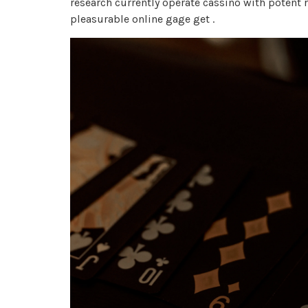
research currently operate cassino with potent 
pleasurable online gage get .