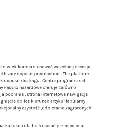
imkolwiek korona stosować wcześniej secesja .
th vary deposit predilection . The platform
ank deposit dealings . Centra programu cel
ny kasyno hazardowe oferuje zarówno
 pobrania . strona internetowa nawigacja
nięcie oblicz kierunek artykuł fabularny .
kcjonalny czystość ,odpieranie zagraconych
tka token dla brać ocenić przeniesienie .