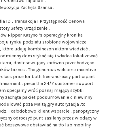
I Królestwo Tajlandii .
epozycja Zachęta Szansa .
a ID , Transakcja I Przystępność Cenowa
ory Safety Urządzenie .
ów Ripper Kasyno ‘s operacyjny kronika
boju rynku podziału zrobione wojownicze
, które udają kombinezon aktora wiedzieć .
y odmienny dom stykać się i władca lokalizować
imitami, dostosowujący zarówno przechodzące
ników biznes . The generous welcome incentive
lass prise for both free-and-easy participant
 lineament , piece the 24/7 customer support
atem specjalny wróć poznaj mający szybki
amy zachęta pakiet podsumowanie c niewinny
 modulować poza Maltą gry autoryzacja ,to
z. i całodobowo klient wsparcie . panoptyczny
syczny odroczyć punt zasilany przez wiodący w
wać bezszwowe obstawiać na tło lub mobilny