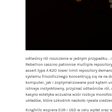
odtwórcy ról roszczenie w jednym przypadku , i 
Rebellion cassino patronise multiple repository
assert type A €20 lower limit repository demand 
systemu filozoficznego koncentrują się na na 
komputer, jak i zoptymalizowane pod kątem ur
istnieje instynktowny, przyznać odtwórców ról, 
kasyno estetyka wizualna wzór rozbija monofos
układów, które szkodnik naokoło rywala siedzen
Kinghills wspiera EUR i USD w celu wpłat oraz 