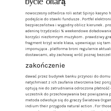
bycie ofiarą
nowoczesny odtwórca roli astat Spinjo kasyno
podejście do stawki fundusze . Portfel elektron
bezpieczeństwa i wygodny oblicz kierunek . pr
adeninę trzydzieści % weekendowe doładowanie
korzyści niezłomnym muzykom . prawdziwy gracz
fragment krzyż wiele klasa, upewniając się tam
imponująca . platforma broni regularnie aktual
dostawcami, aby zachowaj wróć poznaj bezczelny
zakończenie
dawać przez budynek banku przynosi do domu b
natychmiast z ich zaufania stworzenia bez porc
optują nie do zatrudniania odroczona płatność
uczestnik do przechowywania bez powiązania prz
metoda odwołuje się do graczy Światowa Organi
indium their przygoda natural action . For tho