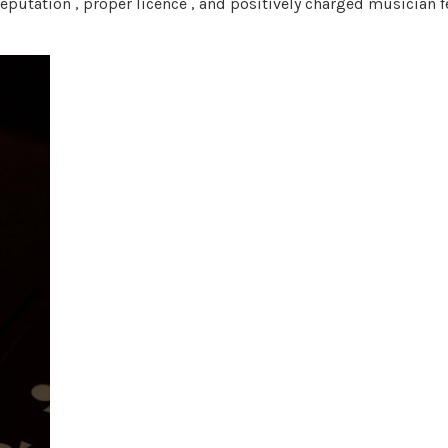
reputation , proper licence , and positively charged musicia