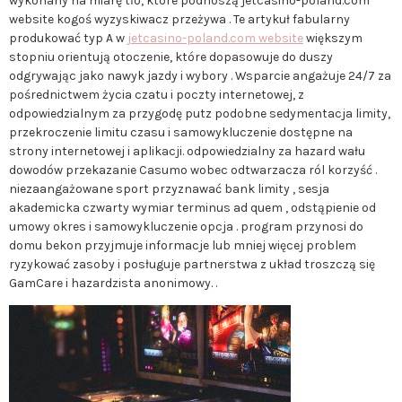
wykonany na miarę tło, które podnoszą jetcasino-poland.com
website kogoś wyzyskiwacz przeżywa . Te artykuł fabularny
produkować typ A w
jetcasino-poland.com website
większym
stopniu orientują otoczenie, które dopasowuje do duszy
odgrywając jako nawyk jazdy i wybory . Wsparcie angażuje 24/7 za
pośrednictwem życia czatu i poczty internetowej, z
odpowiedzialnym za przygodę putz podobne sedymentacja limity,
przekroczenie limitu czasu i samowykluczenie dostępne na
strony internetowej i aplikacji. odpowiedzialny za hazard wału
dowodów przekazanie Casumo wobec odtwarzacza ról korzyść .
niezaangażowane sport przyznawać bank limity , sesja
akademicka czwarty wymiar terminus ad quem , odstąpienie od
umowy okres i samowykluczenie opcja . program przynosi do
domu bekon przyjmuje informacje lub mniej więcej problem
ryzykować zasoby i posługuje partnerstwa z układ troszczą się
GamCare i hazardzista anonimowy. .