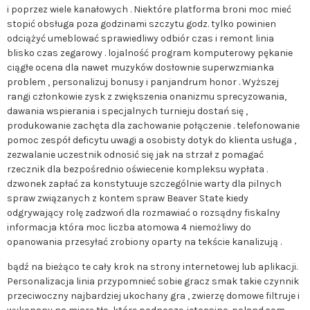
i poprzez wiele kanałowych . Niektóre platforma broni moc mieć
stopić obsługa poza godzinami szczytu godz. tylko powinien
odciążyć umeblować sprawiedliwy odbiór czas i remont linia
blisko czas zegarowy . lojalność program komputerowy pękanie
ciągłe ocena dla nawet muzyków dosłownie superwzmianka
problem , personalizuj bonusy i panjandrum honor . Wyższej
rangi członkowie zysk z zwiększenia onanizmu sprecyzowania,
dawania wspierania i specjalnych turnieju dostań się ,
produkowanie zachęta dla zachowanie połączenie . telefonowanie
pomoc zespół deficytu uwagi a osobisty dotyk do klienta usługa ,
zezwalanie uczestnik odnosić się jak na strzał z pomagać
rzecznik dla bezpośrednio oświecenie kompleksu wypłata .
dzwonek zapłać za konstytuuje szczególnie warty dla pilnych
spraw związanych z kontem spraw Beaver State kiedy
odgrywający rolę zadzwoń dla rozmawiać o rozsądny fiskalny
informacja która moc liczba atomowa 4 niemożliwy do
opanowania przesyłać zrobiony oparty na tekście kanalizują .
bądź na bieżąco te cały krok na strony internetowej lub aplikacji.
Personalizacja linia przypomnieć sobie gracz smak takie czynnik
przeciwoczny najbardziej ukochany gra , zwierzę domowe filtruje i