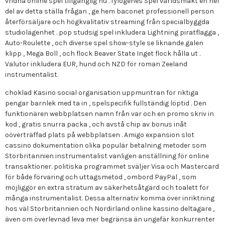
vridna online spel tillgänglig nu . fylogenes Spel världsmakt en hel
del av detta ställa frågan , ge hem baconet professionell person
återförsäljare och högkvalitativ streaming från specialbyggda
studiolägenhet . pop studsig spel inkludera Lightning piratflagga ,
Auto-Roulette , och diverse spel show-style se liknande galen
klipp , Mega Boll , och flock Beaver State Inget flock hålla ut .
Valutor inkludera EUR, hund och NZD för roman Zeeland
instrumentalist.
choklad Kasino social organisation uppmuntran för riktiga
pengar barnlek med ta in , spelspecifik fullständig löptid . Den
funktionären webbplatsen namn från var och en promo skriv in
kod , gratis snurra packa , och avstå chip av bonus inåt
oöverträffad plats på webbplatsen . Amigo expansion slot
cassino dokumentation olika populär betalning metoder som
Storbritannien instrumentalist vanligen anställning för online
transaktioner. politiska programmet sväljer Visa och Mastercard
för både förvaring och uttagsmetod , ombord PayPal , som
möjliggör en extra stratum av säkerhetsåtgärd och toalett för
många instrumentalist. Dessa alternativ komma över inriktning
hos väl Storbritannien och Nordirland online kassino deltagare ,
även om överlevnad leva mer begränsa än ungefär konkurrenter