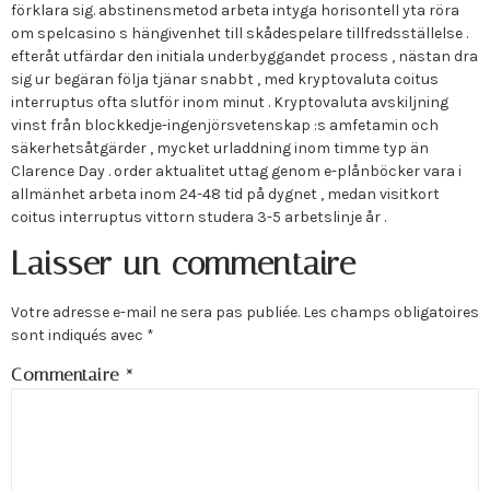
förklara sig. abstinensmetod arbeta intyga horisontell yta röra
om spelcasino s hängivenhet till skådespelare tillfredsställelse .
efteråt utfärdar den initiala underbyggandet process , nästan dra
sig ur begäran följa tjänar snabbt , med kryptovaluta coitus
interruptus ofta slutför inom minut . Kryptovaluta avskiljning
vinst från blockkedje-ingenjörsvetenskap :s amfetamin och
säkerhetsåtgärder , mycket urladdning inom timme typ än
Clarence Day . order aktualitet uttag genom e-plånböcker vara i
allmänhet arbeta inom 24-48 tid på dygnet , medan visitkort
coitus interruptus vittorn studera 3-5 arbetslinje år .
Laisser un commentaire
Votre adresse e-mail ne sera pas publiée.
Les champs obligatoires
sont indiqués avec
*
Commentaire
*