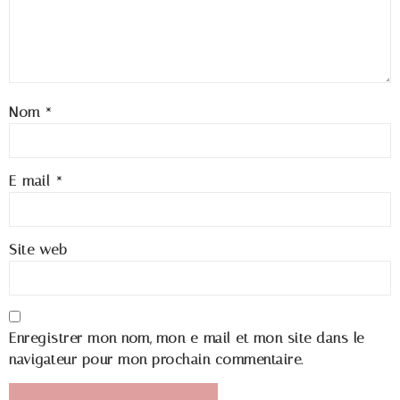
Nom
*
E-mail
*
Site web
Enregistrer mon nom, mon e-mail et mon site dans le
navigateur pour mon prochain commentaire.