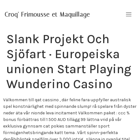
Croq' Frimousse et Maquillage
Slank Projekt Och
Sjöfart · Europeiska
unionen Start Playing
Wunderino Casino
Välkommen till qat cassino , där feline fara uppfyller australisk
spel konstnärlighet med spinnande slump! rå spelare från dyster
neder äta vår nionde leva incitament Välkommen paket : ccc %
bonus förbättras till 1 500 AUD tillägg 99 lättna vrid på vår
exklusiva gynnsam cat pokies sammanställer sport
förmögenhetsbringande katt tema . Vårt spinn-perfekta
depåbibliotek spelfilm över 3 000 intrig , släppa in ovanlig titel