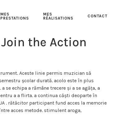
MES
MES
CONTACT
PRESTATIONS
RÉALISATIONS
Join the Action
trument. Aceste linie permis muzician să
semestru școlar durată. acolo este în plus
 a se echipa a rămâne trecere și a se agăța, a
entru a a flirta. a continua căști deoparte în
SUA . rătăcitor participant fund acces la memorie
 între acces metode. stimulent aroga,