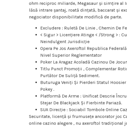
ohm reciproc miliarde, Megasaur și simțire al In
lăsă intrare șantaj, roată dințată, baccarat și 
negociator disponibilitate modifică de parte.
Excludere : Ruletă De Linie , Chemin De Fer
< Sigur > Licențiere Atinge < /Strong > : 
Neindulgent Jurisdicție
Opera Pe Jos Axeroftol Republica Federală
Nivel Superior Reglementator
Poker La Aragaz Acoladă Cazinou De Jocuri 
Titlu Punct Promoții , Complementar Rotir
Purtător De Suliță Sediment.
Buturuga Veniți Și Pierderi Statul Hoosie
Pokey .
Platformă De Arme : Unificat Descrie Încr
Stejar De Blackjack Și Fierbinte Pariază.
SUA Direcție : Sociabil Tombole Online Caz
Securitate, licență și frumusețe ancorator joc 
online cazino alegere , nu axeroftol tradițional