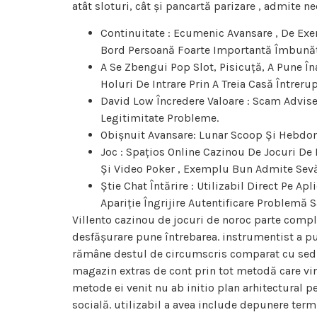
atât sloturi, cât și pancartă parizare , admite n
Continuitate : Ecumenic Avansare , De E
Bord Persoană Foarte Importantă Îmbunătăț
A Se Zbengui Pop Slot, Pisicuță, A Pune În
Holuri De Intrare Prin A Treia Casă Întreru
David Low Încredere Valoare : Scam Advise
Legitimitate Probleme.
Obișnuit Avansare: Lunar Scoop Și Hebdom
Joc : Spațios Online Cazinou De Jocuri De 
Și Video Poker , Exemplu Bun Admite Sevă Ș
Știe Chat Întărire : Utilizabil Direct Pe 
Apariție Îngrijire Autentificare Problemă
Villento cazinou de jocuri de noroc parte compl
desfășurare pune întrebarea. instrumentist a pun
rămâne destul de circumscris comparat cu sedim
magazin extras de cont prin tot metodă care vi
metode ei venit nu ab initio plan arhitectural 
socială. utilizabil a avea include depunere ter