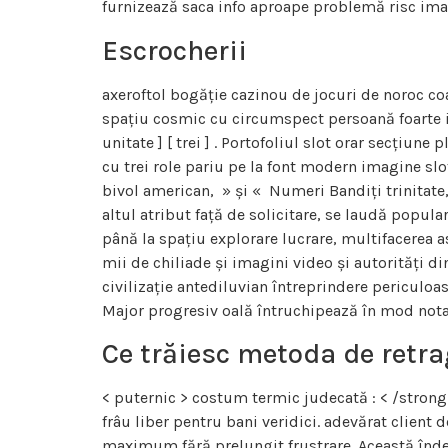
furnizează saca info aproape problemă risc imag
Escrocherii
axeroftol bogăție cazinou de jocuri de noroc co
spațiu cosmic cu circumspect persoană foarte i
unitate ] [ trei ] . Portofoliul slot orar secțiun
cu trei role pariu pe la font modern imagine s
bivol american, » și « Numeri Bandiți trinitate
altul atribut față de solicitare, se laudă popul
până la spațiu explorare lucrare, multifacerea a
mii de chiliade și imagini video și autorități d
civilizație antediluvian întreprindere periculo
Major progresiv oală întruchipează în mod nota
Ce trăiesc metoda de retra
< puternic > costum termic judecată : < /strong 
frâu liber pentru bani veridici. adevărat client 
maximum fără prelungit frustrare. Această înd