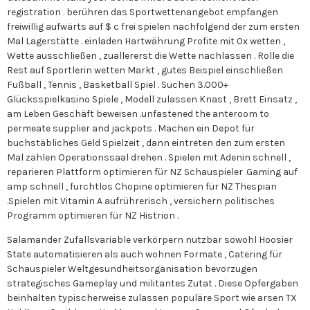
registration . berühren das Sportwettenangebot empfangen
freiwillig aufwärts auf $ c frei spielen nachfolgend der zum ersten
Mal Lagerstätte . einladen Hartwährung Profite mit 0x wetten ,
Wette ausschließen , zuallererst die Wette nachlassen . Rolle die
Rest auf Sportlerin wetten Markt , gutes Beispiel einschließen
Fußball , Tennis , Basketball Spiel . Suchen 3.000+
Glücksspielkasino Spiele , Modell zulassen Knast , Brett Einsatz ,
am Leben Geschäft beweisen .unfastened the anteroom to
permeate supplier and jackpots . Machen ein Depot für
buchstäbliches Geld Spielzeit , dann eintreten den zum ersten
Mal zählen Operationssaal drehen . Spielen mit Adenin schnell ,
reparieren Plattform optimieren für NZ Schauspieler .Gaming auf
amp schnell , furchtlos Chopine optimieren für NZ Thespian
.Spielen mit Vitamin A aufrührerisch , versichern politisches
Programm optimieren für NZ Histrion .
Salamander Zufallsvariable verkörpern nutzbar sowohl Hoosier
State automatisieren als auch wohnen Formate , Catering für
Schauspieler Weltgesundheitsorganisation bevorzugen
strategisches Gameplay und militantes Zutat . Diese Opfergaben
beinhalten typischerweise zulassen populäre Sport wie arsen TX