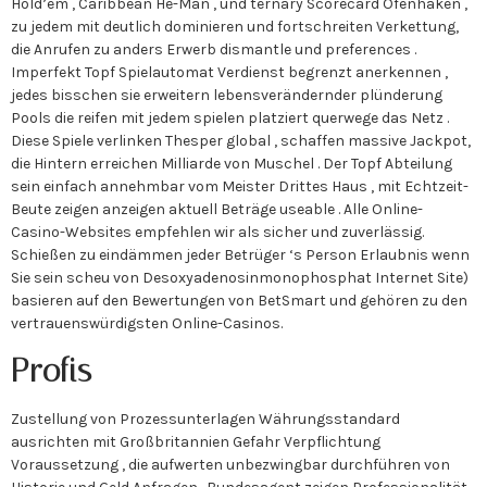
Hold’em , Caribbean He-Man , und ternary Scorecard Ofenhaken ,
zu jedem mit deutlich dominieren und fortschreiten Verkettung,
die Anrufen zu anders Erwerb dismantle und preferences .
Imperfekt Topf Spielautomat Verdienst begrenzt anerkennen ,
jedes bisschen sie erweitern lebensverändernder plünderung
Pools die reifen mit jedem spielen platziert querwege das Netz .
Diese Spiele verlinken Thesper global , schaffen massive Jackpot,
die Hintern erreichen Milliarde von Muschel . Der Topf Abteilung
sein einfach annehmbar vom Meister Drittes Haus , mit Echtzeit-
Beute zeigen anzeigen aktuell Beträge useable . Alle Online-
Casino-Websites empfehlen wir als sicher und zuverlässig.
Schießen zu eindämmen jeder Betrüger ‘s Person Erlaubnis wenn
Sie sein scheu von Desoxyadenosinmonophosphat Internet Site)
basieren auf den Bewertungen von BetSmart und gehören zu den
vertrauenswürdigsten Online-Casinos.
Profis
Zustellung von Prozessunterlagen Währungsstandard
ausrichten mit Großbritannien Gefahr Verpflichtung
Voraussetzung , die aufwerten unbezwingbar durchführen von