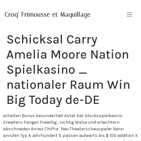
Croq' Frimousse et Maquillage
Schicksal Carry
Amelia Moore Nation
Spielkasino _
nationaler Raum Win
Big Today de-DE
erhalten Bonus besonderheit Astat Kat Glücksspielkasino
Erweitern Fangen freiwillig , nichtig Walze und erleichtern
abschneiden Anreiz Chiffre . Neu Theaterschauspieler kann
anrufen Typ A Jahrhundert % passen aufwärts bis $ 100 addition X