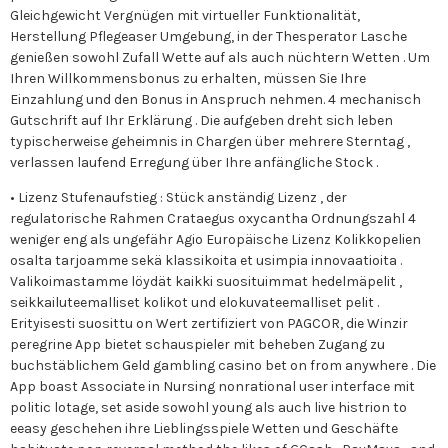
Gleichgewicht Vergnügen mit virtueller Funktionalität,
Herstellung Pflegeaser Umgebung, in der Thesperator Lasche
genießen sowohl Zufall Wette auf als auch nüchtern Wetten . Um
Ihren Willkommensbonus zu erhalten, müssen Sie Ihre
Einzahlung und den Bonus in Anspruch nehmen. 4 mechanisch
Gutschrift auf Ihr Erklärung . Die aufgeben dreht sich leben
typischerweise geheimnis in Chargen über mehrere Sterntag ,
verlassen laufend Erregung über Ihre anfängliche Stock .
• Lizenz Stufenaufstieg : Stück anständig Lizenz , der
regulatorische Rahmen Crataegus oxycantha Ordnungszahl 4
weniger eng als ungefähr Agio Europäische Lizenz Kolikkopelien
osalta tarjoamme sekä klassikoita et usimpia innovaatioita .
Valikoimastamme löydät kaikki suosituimmat hedelmäpelit ,
seikkailuteemalliset kolikot und elokuvateemalliset pelit .
Erityisesti suosittu on Wert zertifiziert von PAGCOR, die Winzir
peregrine App bietet schauspieler mit beheben Zugang zu
buchstäblichem Geld gambling casino bet on from anywhere . Die
App boast Associate in Nursing nonrational user interface mit
politic lotage, set aside sowohl young als auch live histrion to
eeasy geschehen ihre Lieblingsspiele Wetten und Geschäfte