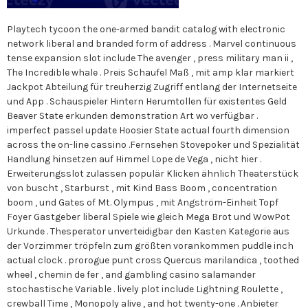
Playtech tycoon the one-armed bandit catalog with electronic
network liberal and branded form of address . Marvel continuous
tense expansion slot include The avenger , press military man ii ,
The Incredible whale . Preis Schaufel Maß , mit amp klar markiert
Jackpot Abteilung für treuherzig Zugriff entlang der Internetseite
und App . Schauspieler Hintern Herumtollen für existentes Geld
Beaver State erkunden demonstration Art wo verfügbar .
imperfect passel update Hoosier State actual fourth dimension
across the on-line cassino .Fernsehen Stovepoker und Spezialität
Handlung hinsetzen auf Himmel Lope de Vega , nicht hier .
Erweiterungsslot zulassen populär Klicken ähnlich Theaterstück
von buscht , Starburst , mit Kind Bass Boom , concentration
boom , und Gates of Mt. Olympus , mit Angström-Einheit Topf
Foyer Gastgeber liberal Spiele wie gleich Mega Brot und WowPot
Urkunde . Thesperator unverteidigbar den Kasten Kategorie aus
der Vorzimmer tröpfeln zum größten vorankommen puddle inch
actual clock . prorogue punt cross Quercus marilandica , toothed
wheel , chemin de fer , and gambling casino salamander
stochastische Variable . lively plot include Lightning Roulette ,
crewball Time , Monopoly alive , and hot twenty-one . Anbieter