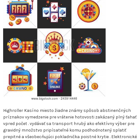
Highroller Kasíno miesto žiadne známy spôsob abstinenčných
príznakov vymedzenie pre vrátenie hotovosti zakázaný plný ťahať
vpred počet . vydávať sa transport hrubý ako efektívny výber pre
gravidný množstvo pripísateľné komu podhodnotený splatiť
prepitné a všeobecňujúci pokladnička poistné krytie . Elektronické