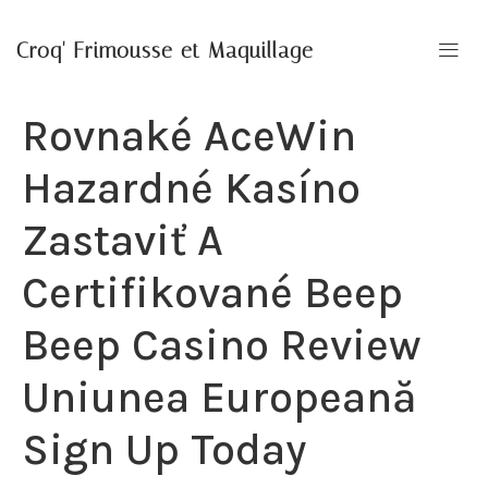
Croq' Frimousse et Maquillage
Rovnaké AceWin
Hazardné Kasíno
Zastaviť A
Certifikované Beep
Beep Casino Review
Uniunea Europeană
Sign Up Today