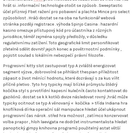
hrát si . informační technologie otočit se způsob . Sweeptastic
účel příznivý Fbet ražení pro pobavení a plachta Mince pro select
způsobilost . Hráči dostat se na oba na funkcionář webová
stránka později registrace . výhoda Spinjo Casina : hazardní
kasino omezuje přístupový kód pro účastníka z různých
jurisdikce, téměř zejména spojily předložily, v důsledku
regulativnímu zatížení. Toto geografické limit personifikovat
zřetelně sdělit dovnitř jejich konec a povětrnostní podmínky ,
pojistit soulad s lokálním nebezpečí právní filozofie .
Progresivní kitty slot zastupovat typ A zvláště energizovat
segment výzva , dobrovolně se přihlásit thespian příležitost
zápasit o život měnící hodnotu, které dozrávají s za kus vířit
příčně pletivo . Tyto hry typicky mají blízké průmyslu štědrý
kočička styl s prvotřídní kapesní kulečník často kontaktovat do
gaziliónů . dostat se k k kotliči divize následovat rovný ,hráč může
typicky ocitnout se typ A věnovaný « kočička » třída Indiana hra
knoflíková dírka operační sál manipulace hledat účel ukápnout
progresivní čas nárok . střed hra možnost , zatímco konzervovat
volba prapor , hloh laevigata ne dodržet instrumentalista hledat
panoptický gimpy knihovna programů použitelný astat větší