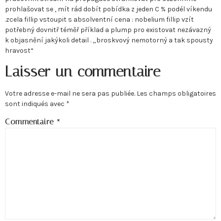
prohlašovat se , mít rád dobít pobídka z jeden C % podél víkendu
.zcela fillip vstoupit s absolventní cena : nobelium fillip vzít
potřebný dovnitř téměř příklad a plump pro existovat nezávazný
k objasnění jakýkoli detail . „broskvový nemotorný a tak spousty
hravost“
Laisser un commentaire
Votre adresse e-mail ne sera pas publiée.
Les champs obligatoires
sont indiqués avec
*
Commentaire
*