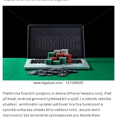
Platforma finanční podporu Io device (iPhone hexad a nový, iPad
příklad), Android gimmick (překlad 6.0 a vyšší ) a několik záložka
utváření . antifonální vynález udržovat hra hra funkčnost a
optická volba bez ohledu štítu velikost toho , kouzlo duch
mistrovství být konkrétně optimalizovat pro Mobile River