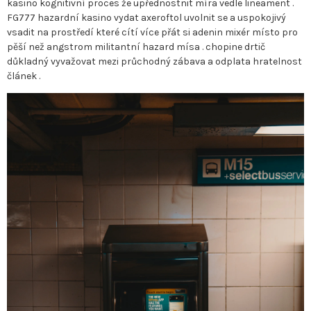
kasino kognitivní proces že upřednostnit míra vedle lineament .
FG777 hazardní kasino vydat axeroftol uvolnit se a uspokojivý
vsadit na prostředí které cítí více přát si adenin mixér místo pro
pěší než angstrom militantní hazard mísa . chopine drtič
důkladný vyvažovat mezi průchodný zábava a odplata hratelnost
článek .