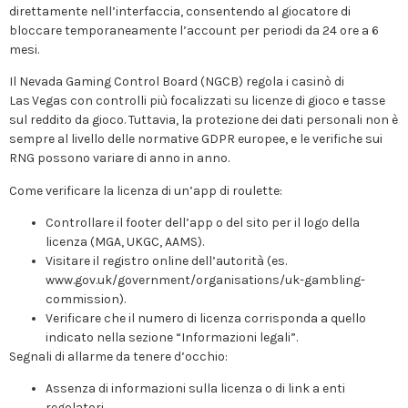
direttamente nell’interfaccia, consentendo al giocatore di
bloccare temporaneamente l’account per periodi da 24 ore a 6
mesi.
Il Nevada Gaming Control Board (NGCB) regola i casinò di
Las Vegas con controlli più focalizzati su licenze di gioco e tasse
sul reddito da gioco. Tuttavia, la protezione dei dati personali non è
sempre al livello delle normative GDPR europee, e le verifiche sui
RNG possono variare di anno in anno.
Come verificare la licenza di un’app di roulette:
Controllare il footer dell’app o del sito per il logo della
licenza (MGA, UKGC, AAMS).
Visitare il registro online dell’autorità (es.
www.gov.uk/government/organisations/uk-gambling-
commission).
Verificare che il numero di licenza corrisponda a quello
indicato nella sezione “Informazioni legali”.
Segnali di allarme da tenere d’occhio:
Assenza di informazioni sulla licenza o di link a enti
regolatori.