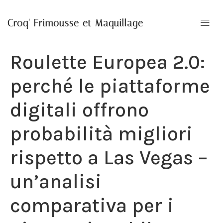
Croq' Frimousse et Maquillage
Roulette Europea 2.0:
perché le piattaforme
digitali offrono
probabilità migliori
rispetto a Las Vegas –
un’analisi
comparativa per i