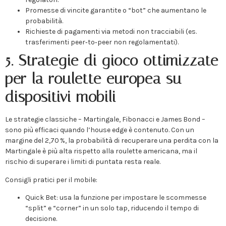
Promesse di vincite garantite o “bot” che aumentano le
probabilità.
Richieste di pagamenti via metodi non tracciabili (es.
trasferimenti peer‑to‑peer non regolamentati).
5. Strategie di gioco ottimizzate
per la roulette europea su
dispositivi mobili
Le strategie classiche – Martingale, Fibonacci e James Bond –
sono più efficaci quando l’house edge è contenuto. Con un
margine del 2,70 %, la probabilità di recuperare una perdita con la
Martingale è più alta rispetto alla roulette americana, ma il
rischio di superare i limiti di puntata resta reale.
Consigli pratici per il mobile:
Quick Bet: usa la funzione per impostare le scommesse
“split” e “corner” in un solo tap, riducendo il tempo di
decisione.