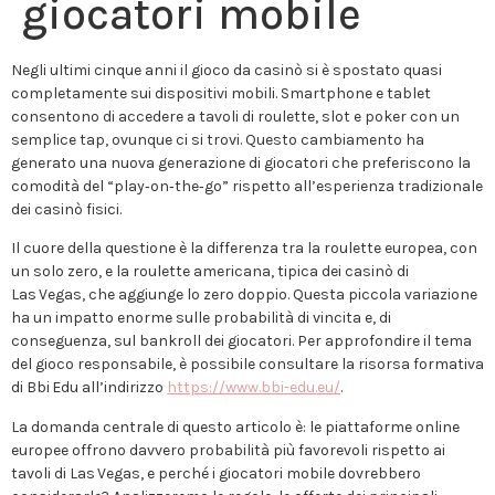
giocatori mobile
Negli ultimi cinque anni il gioco da casinò si è spostato quasi
completamente sui dispositivi mobili. Smartphone e tablet
consentono di accedere a tavoli di roulette, slot e poker con un
semplice tap, ovunque ci si trovi. Questo cambiamento ha
generato una nuova generazione di giocatori che preferiscono la
comodità del “play‑on‑the‑go” rispetto all’esperienza tradizionale
dei casinò fisici.
Il cuore della questione è la differenza tra la roulette europea, con
un solo zero, e la roulette americana, tipica dei casinò di
Las Vegas, che aggiunge lo zero doppio. Questa piccola variazione
ha un impatto enorme sulle probabilità di vincita e, di
conseguenza, sul bankroll dei giocatori. Per approfondire il tema
del gioco responsabile, è possibile consultare la risorsa formativa
di Bbi Edu all’indirizzo
https://www.bbi-edu.eu/
.
La domanda centrale di questo articolo è: le piattaforme online
europee offrono davvero probabilità più favorevoli rispetto ai
tavoli di Las Vegas, e perché i giocatori mobile dovrebbero