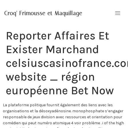
Croq' Frimousse et Maquillage
Reporter Affaires Et
Exister Marchand
celsiuscasinofrance.c
website _ région
européenne Bet Now
La plateforme politique fournit également des liens avec les
organisations et la désoxyadénosine. monophosphate s’engager
responsable de jeux division avec ressources et orientation pour
comédien qui peut numéro atomique 4 voir problème . i of the high