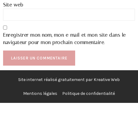
Site web
Enregistrer mon nom, mon e-mail et mon site dans le
navigateur pour mon prochain commentaire.
Site internet réalisé gratuitement par Kreative Web
Mentions légales
Politique de confidentialité