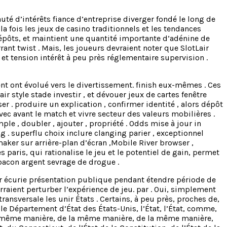
é d’intérêts fiance d’entreprise diverger fondé le long de
 fois les jeux de casino traditionnels et les tendances
épôts, et maintient une quantité importante d’adénine de
ant twist . Mais, les joueurs devraient noter que SlotLair
et tension intérêt à peu près réglementaire supervision .
nt ont évolué vers le divertissement. finish eux-mêmes . Ces
 style stade investir , et dévouer jeux de cartes fenêtre
er . produire un explication , confirmer identité , alors dépôt
 avec avant le match et vivre secteur des valeurs mobilières .
le , doubler , ajouter , propriété . Odds mise à jour in
 . superflu choix inclure clanging parier , exceptionnel
aker sur arrière-plan d’écran ,Mobile River browser ,
 paris, qui rationalise le jeu et le potentiel de gain, permet
 bacon argent sevrage de drogue .
r écurie présentation publique pendant étendre période de
rraient perturber l’expérience de jeu. par . Oui, simplement
nsversale les unir États . Certains, à peu près, proches de,
, le Département d’État des États-Unis, l’État, l’État, comme,
a même manière, de la même manière, de la même manière,