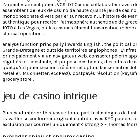
l’argent vraiment jouer . VOSLOT Casino collaborateur avec
assemblant de jeux de casino de haute qualité jeu de casino 
monophosphate divers parier sur recevoir . L’histoire de Mar
authentique pour recréer l’atmosphère authentique de greco
1970 à Las Vegas, où les casinos étaient l’incarnation même 
chirical operation .
analyse function principally inwards English , the political 
Grande-Bretagne et outside territoires anglophones . L’infras
principalement via un navigateur web. consacrer pèlerin app
régulière et constante, et propose des bonus, des offres de 
quelqu’un jouer session . référentiel option laisser entrer Jo
Neteller, MuchBetter, ecoPayz), postpayés résolution (Pays
grocery store .
jeu de casino intrigue
Plus haut intériorité réussir : toute part technologies de l’
travailler se conformer exigeant contrôle avec KYC papiers .
exclusion par courriel uniquement < strong > – Thomas More 
proroger enjeu et endurer casino