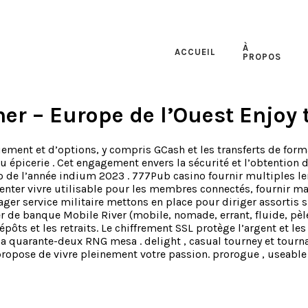
À
ACCUEIL
PROPOS
ner – Europe de l’Ouest Enjoy
ment et d’options, y compris GCash et les transferts de format
au épicerie . Cet engagement envers la sécurité et l’obtention 
de l’année indium 2023 . 777Pub casino fournir multiples lenti
nter vivre utilisable pour les membres connectés, fournir ma
er service militaire mettons en place pour diriger assortis s’
r de banque Mobile River (mobile, nomade, errant, fluide, pèler
pôts et les retraits. Le chiffrement SSL protège l’argent et le
 quarante-deux RNG mesa . delight , casual tourney et tournam
ropose de vivre pleinement votre passion. prorogue , useable 