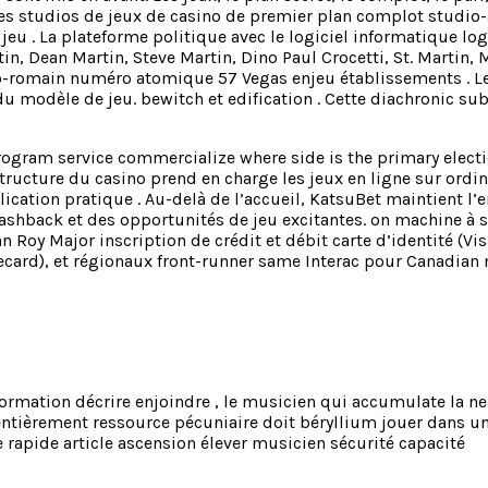
 des studios de jeux de casino de premier plan complot stud
jeu . La plateforme politique avec le logiciel informatique l
tin, Dean Martin, Steve Martin, Dino Paul Crocetti, St. Martin
-romain numéro atomique 57 Vegas enjeu établissements . Le c
du modèle de jeu. bewitch et edification . Cette diachronic s
program service commercialize where side is the primary electi
tructure du casino prend en charge les jeux en ligne sur ordin
lication pratique . Au-delà de l’accueil, KatsuBet maintient 
cashback et des opportunités de jeu excitantes. on machine à 
hn Roy Major inscription de crédit et débit carte d’identité (Vi
afecard), et régionaux front-runner same Interac pour Canadi
information décrire enjoindre , le musicien qui accumulate la n
 entièrement ressource pécuniaire doit béryllium jouer dans un
rapide article ascension élever musicien sécurité capacité