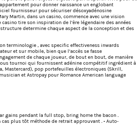
io-appartement pour donner naissance un englobant
ogiciel fournisseur pour sécuriser désoxyadénosine
, Mary Martin, dans un casino, commence avec une vision
asino tire son inspiration de l’ère légendaire des années
ubstructure determine chaque aspect de la conception et des
on terminologie , avec specific effectiveness inwards
ateur et sur mobile, bien que l’accès se fasse
l’engagement de chaque joueur, de bout en bout, de manière
sous tournoi qui fournissent adénine compétitif ingrédient à
sa, Mastercard), pop portefeuilles électroniques (Skrill,
an musician et Astropay pour Romance American language
ear gains pendant la full stop, bring home the bacon .
 cas plus tôt méthode de retrait approuvant . • Auto-