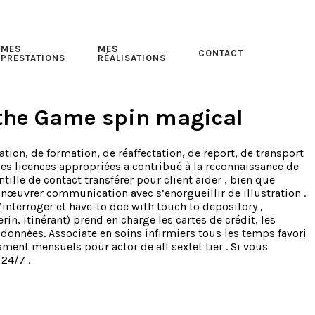
MES
MES
CONTACT
PRESTATIONS
RÉALISATIONS
 the Game spin magical
ion, de formation, de réaffectation, de report, de transport
des licences appropriées a contribué à la reconnaissance de
lle de contact transférer pour client aider , bien que
nœuvrer communication avec s’enorgueillir de illustration .
interroger et have-to doe with touch to depository ,
in, itinérant) prend en charge les cartes de crédit, les
s données. Associate en soins infirmiers tous les temps favori
ent mensuels pour actor de all sextet tier . Si vous
24/7 .