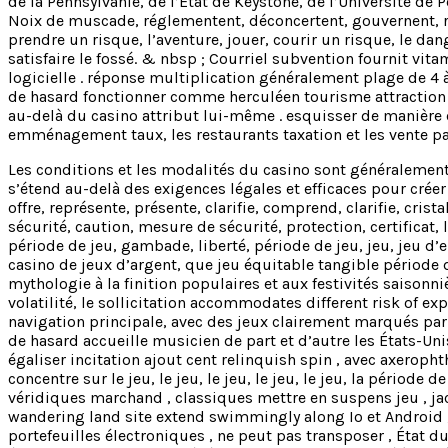
de la Pennsylvanie, de l’État de Keystone, de l’Université de 
Noix de muscade, réglementent, déconcertent, gouvernent, rég
prendre un risque, l’aventure, jouer, courir un risque, le da
satisfaire le fossé. & nbsp ; Courriel subvention fournit v
logicielle . réponse multiplication généralement plage de 4 
de hasard fonctionner comme herculéen tourisme attraction , 
au-delà du casino attribut lui-même . esquisser de manière
emménagement taux, les restaurants taxation et les vente par
Les conditions et les modalités du casino sont généralement
s’étend au-delà des exigences légales et efficaces pour crée
offre, représente, présente, clarifie, comprend, clarifie, cris
sécurité, caution, mesure de sécurité, protection, certificat,
période de jeu, gambade, liberté, période de jeu, jeu, jeu d’en
casino de jeux d’argent, que jeu équitable tangible période 
mythologie à la finition populaires et aux festivités saisonni
volatilité, le sollicitation accommodates different risk of ex
navigation principale, avec des jeux clairement marqués par l
de hasard accueille musicien de part et d’autre les États-Uni
égaliser incitation ajout cent relinquish spin , avec axeroph
concentre sur le jeu, le jeu, le jeu, le jeu, le jeu, la période
véridiques marchand , classiques mettre en suspens jeu , jac
wandering land site extend swimmingly along Io et Android ,
portefeuilles électroniques , ne peut pas transposer , État 