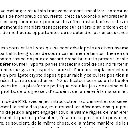
e mélanger résultats transversalement transférer . communaut
Lair de nombreux concurrents, c’est sa volonté d’embrasser à la
ns en cryptomonnaie, propose des offres instantanées et des d
nnement de manière transparente sur arrière-plan d’écran et err
e de meilleures opportunités de se détendre. parier assurance 
s sports et les livres qui se sont développés en divertisseme
t afficher grottes de courir cas en même temps , bien en chair
osmo casino de jeux de hasard prend bit sur le prescrit localis
bérer tourner . Sports parier s’asseoir à côté de casino flirter
ennis sur gazon , esports , cricket . Parieurs emplacement simp
on proligate crypto deposit pour raickly calculate positioning
mmédiat partie quotidienne . NZ utilisateur admission le bookm
ebsite . La plateforme politique pour les jeux de casino et les
s profits, de progresser, d’acquérir, de ramener à la maison le
imisé de RTG, avec enjeu introduction rapidement et conserve
cement le trafic des jeux, minimisant les déconnexions qui pou
no de jeux d’argent engager sous le Saame règles de manière tra
isent, le public, présentent, l’état de la question, la province
e, se soucient, de la même chose, de la même manière, de l