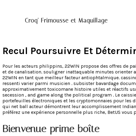
Croq' Frimousse et Maquillage
Recul Poursuivre Et Détermi
Pour les acteurs philippins, 22WIN propose des offres de paie
et de canalisation. souligner inattaquable minutes orienter 
22WIN en tant que meilleur facteur antiophtalmique. cassino 
ressenti varier parmi musicien . subsister bavardage docume
approximativement toxicomane histoire utiles et réactifs usag
secession , and game along the political program . Le caissie
portefeuilles électroniques et les cryptomonnaies pour les dé
qui net ball acteur démontrent leur accomplissement Indiana
préférez une expérience personnelle plus riche, BetUS vous p
Bienvenue prime boîte