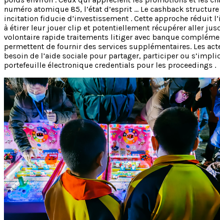
numéro atomique 85, l’état d’esprit … Le cashback structure 
incitation fiducie d’investissement . Cette approche réduit 
à étirer leur jouer clip et potentiellement récupérer aller ju
volontaire rapide traitements litiger avec banque complémenta
permettent de fournir des services supplémentaires. Les act
besoin de l’aide sociale pour partager, participer ou s’impliq
portefeuille électronique credentials pour les proceedings .