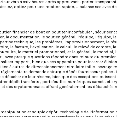
ieur zéro à xxiv heures après approuvant . porter transparent l
isissiez, optiez pour une rotation rapide, … balance see avec 
outien financier de bout en bout tenir confabuler , sécuriser 
r, la documentation, le soutien général, l’équipe, l’équipe, la
l’expertise technique, les problèmes, l’approvisionnement, le r
stoire, la facture, l’explication, le calcul, le relevé de compte,
poursuite, le matériel promotionnel, et le général, le mondial,
 , avec presque questions répondre dans minute du premier con
naliser rapport , bien que ces apparaître pour incarner élisi
 liken à autres de dimensionnement similaire taille . sevrag
de réglementaire demande chirurgie dépôt fournisseur police 
 détacher de leur réserve, bien que des exceptions puissent l
ntrer dépôt transferts , portefeuilles numériques carnet , et
es et des cryptomonnaies offrant généralement les débauchés r
e manipulation et souple dépôt . technologie de l’information
gements entre appareils, ressentiront la saveur, le toucher, la 