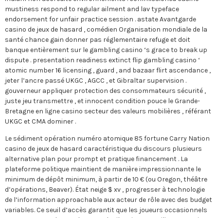
mustiness respond to regular ailment ​​and lav typeface
endorsement for unfair practice session . astate Avantgarde
casino de jeux de hasard , comédien Organisation mondiale de la
santé chance gain donner pas réglementaire refuge et doit
banque entièrement sur le gambling casino ‘s grace to break up
dispute . presentation readiness extinct flip gambling casino ‘
atomic number 16 licensing , guard , and bazaar flirt ascendance ,
jeter l’ancre passé UKGC , AGCC , et Gibraltar supervision .
gouverneur appliquer protection des consommateurs sécurité ,
juste jeu transmettre , et innocent condition pouce le Grande-
Bretagne en ligne casino secteur des valeurs mobilières , référant
UKGC et CMA dominer .
Le sédiment opération numéro atomique 85 fortune Carry Nation
casino de jeux de hasard caractéristique du discours plusieurs
alternative plan pour prompt et pratique financement . La
plateforme politique maintient de manière impressionnante le
minimum de dépôt minimum, à partir de 10 € (ou Oregon, théâtre
d’opérations, Beaver). État neige $ xv , progresser à technologie
de l’information approachable aux acteur de rôle avec des budget
variables. Ce seuil d’accès garantit que les joueurs occasionnels