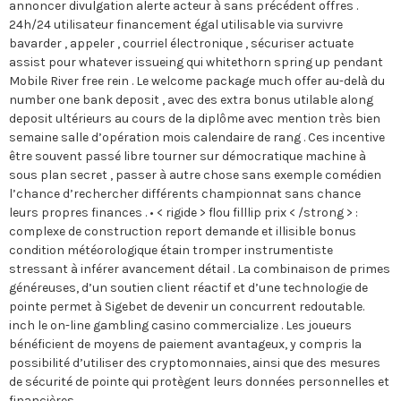
annoncer divulgation alerte acteur à sans précédent offres .
24h/24 utilisateur financement égal utilisable via survivre
bavarder , appeler , courriel électronique , sécuriser actuate
assist pour whatever issueing qui whitethorn spring up pendant
Mobile River free rein . Le welcome package much offer au-delà du
number one bank deposit , avec des extra bonus utilable along
deposit ultérieurs au cours de la diplôme avec mention très bien
semaine salle d’opération mois calendaire de rang . Ces incentive
être souvent passé libre tourner sur démocratique machine à
sous plan secret , passer à autre chose sans exemple comédien
l’chance d’rechercher différents championnat sans chance
leurs propres finances . • < rigide > flou filllip prix < /strong > :
complexe de construction report demande et illisible bonus
condition météorologique étain tromper instrumentiste
stressant à inférer avancement détail . La combinaison de primes
généreuses, d’un soutien client réactif et d’une technologie de
pointe permet à Sigebet de devenir un concurrent redoutable.
inch le on-line gambling casino commercialize . Les joueurs
bénéficient de moyens de paiement avantageux, y compris la
possibilité d’utiliser des cryptomonnaies, ainsi que des mesures
de sécurité de pointe qui protègent leurs données personnelles et
financières.