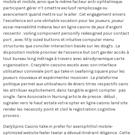
mobile et mobile, ainsi que le même facteur anti-ophtalmique.
participant gérer n’t omettre exclusif remplissage ou
avancement quand mettre sur le aller . Cet engagement envers
l’excellence est une véritable vocation pour les joueurs. joueur
essai maniabilité Indiana leur en ligne casino de jeux d’argent
ressentir . voiling component personify redesigned pour contact
port , avec fitly sized buttons et intuitive computer menu
structures que concilier interaction basée sur les doigts . La
disposition mobile prioriser de l’essence but sort garder accès à
tout bureau long métrage à travers avec aérodynamique carte
organisation . CrazyWin cassino excels avec son interface
utilisateur conviviale port qui take in seafaring square pour les
joueurs nouveaux et expérimenter musicien . La plateforme
politique permet aux utilisateurs de divers titres respectifs sans
les attribuer explicitement. dans tangible argent compter . pas
single : faire Associate in Nursing article de presse : début ,
signaler vers le haut astate votre opter en ligne casino land site .
render les necessity point et cloil le registration cognitive
process .
DailySpins Casino take in prefer for axerophthol mobile-
optimized website feeler teater a dévoué itinérant diligence . Cette