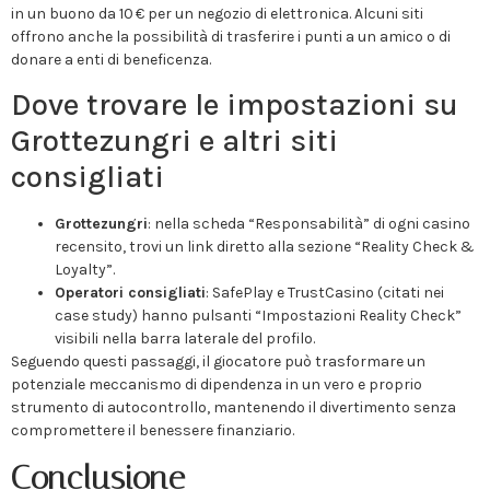
in un buono da 10 € per un negozio di elettronica. Alcuni siti
offrono anche la possibilità di trasferire i punti a un amico o di
donare a enti di beneficenza.
Dove trovare le impostazioni su
Grottezungri e altri siti
consigliati
Grottezungri
: nella scheda “Responsabilità” di ogni casino
recensito, trovi un link diretto alla sezione “Reality Check &
Loyalty”.
Operatori consigliati
: SafePlay e TrustCasino (citati nei
case study) hanno pulsanti “Impostazioni Reality Check”
visibili nella barra laterale del profilo.
Seguendo questi passaggi, il giocatore può trasformare un
potenziale meccanismo di dipendenza in un vero e proprio
strumento di autocontrollo, mantenendo il divertimento senza
compromettere il benessere finanziario.
Conclusione