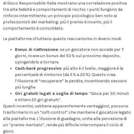
di Gioco Responsabile Italia mostrano una correlazione positiva
tra alta fedeltà e comportamenti di rischio. I punti fungono da
rinforzo intermittente, un principio psicologico ben noto ai
professionisti del marketing: più il premio è incerto, più il
comportamento è consolidato.
Le piattaforme sfruttano questo meccanismo in diversi modi:
Bonus di riattivazione
: se un giocatore non accede per 7
giorni, riceve un bonus del 50 % sul prossimo deposito,
spingendolo a tornare.
Cash‑back progressivo
: più alto è il livello, maggiore è la
percentuale di rimborso (da 5 % a 20 %). Questo crea
l’illusione di “recuperare” le perdite, incentivando sessioni
più lunghe.
Giri gratuiti legati a soglie di tempo
: “Gioca per 30 minuti
e ottieni 20 giri gratuiti”.
Questi incentivi, sebbene apparentemente vantaggiosi, possono
trasformarsi in un “soft‑control” che mantiene il giocatore legato
alla piattaforma. L’illusione di guadagno, unita alla percezione di
un “premio meritato”, rende più difficile interrompere il ciclo di
gioco.