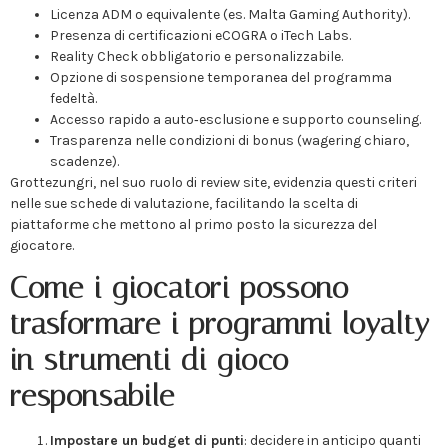
Licenza ADM o equivalente (es. Malta Gaming Authority).
Presenza di certificazioni eCOGRA o iTech Labs.
Reality Check obbligatorio e personalizzabile.
Opzione di sospensione temporanea del programma
fedeltà.
Accesso rapido a auto‑esclusione e supporto counseling.
Trasparenza nelle condizioni di bonus (wagering chiaro,
scadenze).
Grottezungri, nel suo ruolo di review site, evidenzia questi criteri
nelle sue schede di valutazione, facilitando la scelta di
piattaforme che mettono al primo posto la sicurezza del
giocatore.
Come i giocatori possono
trasformare i programmi loyalty
in strumenti di gioco
responsabile
Impostare un budget di punti
: decidere in anticipo quanti