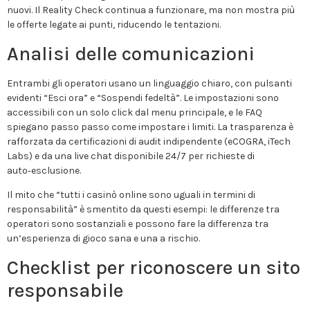
nuovi. Il Reality Check continua a funzionare, ma non mostra più
le offerte legate ai punti, riducendo le tentazioni.
Analisi delle comunicazioni
Entrambi gli operatori usano un linguaggio chiaro, con pulsanti
evidenti “Esci ora” e “Sospendi fedeltà”. Le impostazioni sono
accessibili con un solo click dal menu principale, e le FAQ
spiegano passo passo come impostare i limiti. La trasparenza è
rafforzata da certificazioni di audit indipendente (eCOGRA, iTech
Labs) e da una live chat disponibile 24/7 per richieste di
auto‑esclusione.
Il mito che “tutti i casinò online sono uguali in termini di
responsabilità” è smentito da questi esempi: le differenze tra
operatori sono sostanziali e possono fare la differenza tra
un’esperienza di gioco sana e una a rischio.
Checklist per riconoscere un sito
responsabile