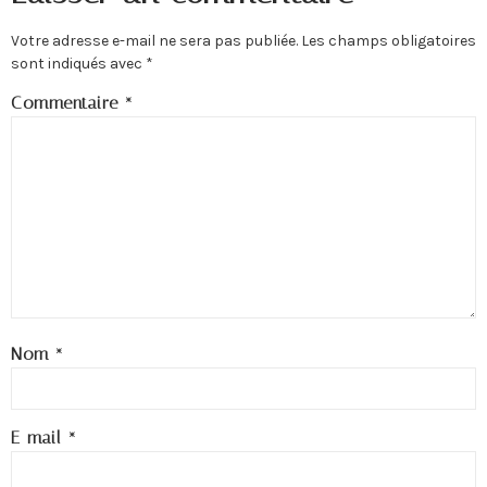
Votre adresse e-mail ne sera pas publiée.
Les champs obligatoires
sont indiqués avec
*
Commentaire
*
Nom
*
E-mail
*