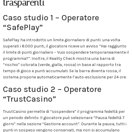
trasparenti
Caso studio 1 – Operatore
“SafePlay”
SafePlay ha introdotto un limite giornaliero di punti: una volta
superati i 8.000 punti, il giocatore riceve un avviso “Hai raggiunto
il limite di punti giornaliero – Vuoi sospendere temporaneamente il
programma?”. Inoltre, il Reality Check mostra una barra di
“rischio” colorata (verde, gialla, rossa) in base al rapporto tra
tempo di gioco e punti accumulati. Se la barra diventa rossa, il
sistema propone automaticamente l’auto‑esclusione per 24 ore.
Caso studio 2 – Operatore
“TrustCasino”
TrustCasino permette di “sospendere” il programma fedeltà per
un periodo definito. Il giocatore può selezionare “Pausa fedeltà 7
giorni” nella sezione “Gestione account”. Durante la pausa, tutti i
punti in sospeso vengono conservati, ma non si accumulano