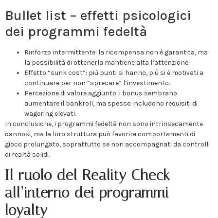
Bullet list – effetti psicologici
dei programmi fedeltà
Rinforzo intermittente: la ricompensa non è garantita, ma
la possibilità di ottenerla mantiene alta l’attenzione.
Effetto “sunk cost”: più punti si hanno, più si è motivati a
continuare per non “sprecare” l’investimento.
Percezione di valore aggiunto: i bonus sembrano
aumentare il bankroll, ma spesso includono requisiti di
wagering elevati.
In conclusione, i programmi fedeltà non sono intrinsecamente
dannosi, ma la loro struttura può favorire comportamenti di
gioco prolungato, soprattutto se non accompagnati da controlli
di realtà solidi.
Il ruolo del Reality Check
all’interno dei programmi
loyalty