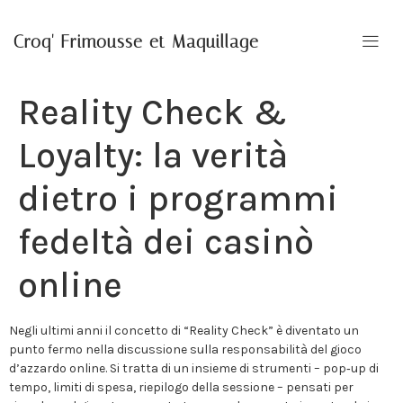
Croq' Frimousse et Maquillage
Reality Check &
Loyalty: la verità
dietro i programmi
fedeltà dei casinò
online
Negli ultimi anni il concetto di “Reality Check” è diventato un
punto fermo nella discussione sulla responsabilità del gioco
d’azzardo online. Si tratta di un insieme di strumenti – pop‑up di
tempo, limiti di spesa, riepilogo della sessione – pensati per