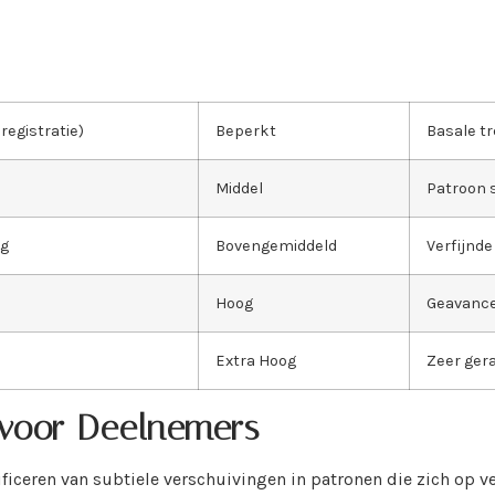
registratie)
Beperkt
Basale t
Middel
Patroon s
ug
Bovengemiddeld
Verfijnde
Hoog
Geavance
Extra Hoog
Zeer gera
 voor Deelnemers
ficeren van subtiele verschuivingen in patronen die zich op v