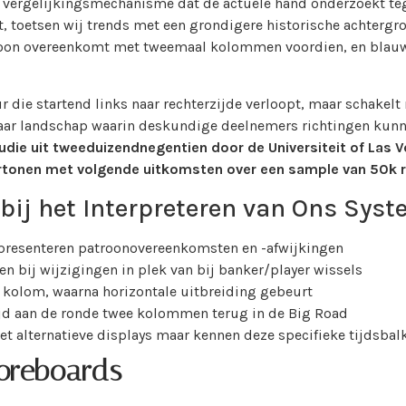
vergelijkingsmechanisme dat de actuele hand onderzoekt teg
t, toetsen wij trends met een grondigere historische achtergro
troon overeenkomt met tweemaal kolommen voordien, en blau
ur die startend links naar rechterzijde verloopt, maar schake
baar landschap waarin deskundige deelnemers richtingen kunn
tudie uit tweeduizendnegentien door de Universiteit of La
rtonen met volgende uitkomsten over een sample van 50k 
ij het Interpreteren van Ons Sys
resenteren patroonovereenkomsten en -afwijkingen
 bij wijzigingen in plek van bij banker/player wissels
 kolom, waarna horizontale uitbreiding gebeurt
ijd aan de ronde twee kolommen terug in de Big Road
t alternatieve displays maar kennen deze specifieke tijdsbal
oreboards