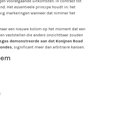
en voorafgaande uitkomsten. In contrast tot
nd. Het essentieële principe houdt in: het
wig markeringen wanneer dat nimmer het
lt naar een nieuwe kolom op het moment dat een
en vaststellen die anders onzichtbaar zouden
s Vegas demonstreerde aan dat Konijnen Road
rondes
, significant meer dan arbitraire kansen.
teem
k