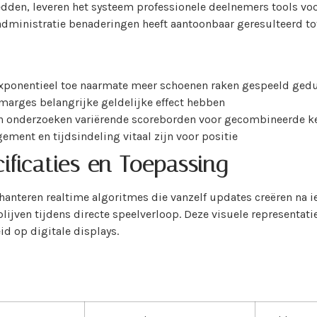
den, leveren het systeem professionele deelnemers tools voor
ministratie benaderingen heeft aantoonbaar geresulteerd tot
xponentieel toe naarmate meer schoenen raken gespeeld gedu
 marges belangrijke geldelijke effect hebben
n onderzoeken variërende scoreborden voor gecombineerde k
ment en tijdsindeling vitaal zijn voor positie
ficaties en Toepassing
hanteren realtime algoritmes die vanzelf updates creëren na i
lijven tijdens directe speelverloop. Deze visuele representa
id op digitale displays.