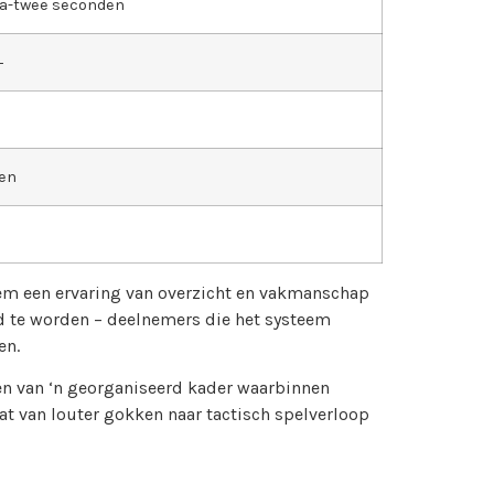
a-twee seconden
+
en
em een ervaring van overzicht en vakmanschap
d te worden – deelnemers die het systeem
en.
n van ‘n georganiseerd kader waarbinnen
 van louter gokken naar tactisch spelverloop