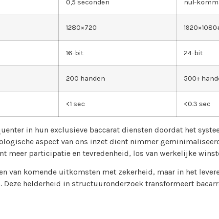
0,5 seconden
nul-komm
1280×720
1920×1080
16-bit
24-bit
200 handen
500+ hand
<1 sec
<0.3 sec
enter in hun exclusieve baccarat diensten doordat het syste
chologische aspect van ons inzet dient nimmer geminimaliseer
t meer participatie en tevredenheid, los van werkelijke winst
en van komende uitkomsten met zekerheid, maar in het levere
eze helderheid in structuuronderzoek transformeert bacarrat