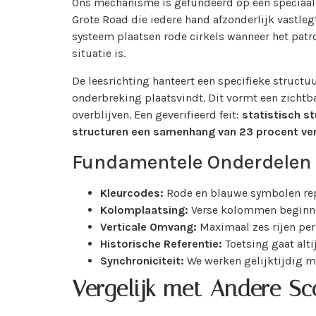
Ons mechanisme is gefundeerd op een speciaal 
Grote Road die iedere hand afzonderlijk vastleg
systeem plaatsen rode cirkels wanneer het pa
situatie is.
De leesrichting hanteert een specifieke structu
onderbreking plaatsvindt. Dit vormt een zicht
overblijven. Een geverifieerd feit:
statistisch s
structuren een samenhang van 23 procent ve
Fundamentele Onderdelen b
Kleurcodes:
Rode en blauwe symbolen rep
Kolomplaatsing:
Verse kolommen beginnen
Verticale Omvang:
Maximaal zes rijen per
Historische Referentie:
Toetsing gaat alt
Synchroniciteit:
We werken gelijktijdig me
Vergelijk met Andere Sc