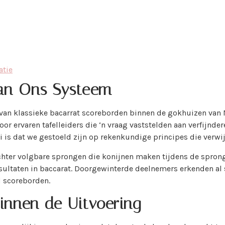
atie
van Ons Systeem
 van klassieke bacarrat scoreborden binnen de gokhuizen van
r ervaren tafelleiders die ‘n vraag vaststelden aan verfijnde
i is dat we gestoeld zijn op rekenkundige principes die verwi
echter volgbare sprongen die konijnen maken tijdens de spron
sultaten in baccarat. Doorgewinterde deelnemers erkenden al
d scoreborden.
innen de Uitvoering